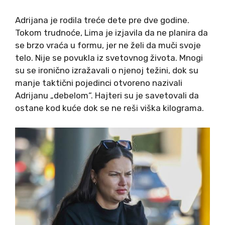
Adrijana je rodila treće dete pre dve godine.
Tokom trudnoće, Lima je izjavila da ne planira da
se brzo vraća u formu, jer ne želi da muči svoje
telo. Nije se povukla iz svetovnog života. Mnogi
su se ironično izražavali o njenoj težini, dok su
manje taktični pojedinci otvoreno nazivali
Adrijanu „debelom“. Hajteri su je savetovali da
ostane kod kuće dok se ne reši viška kilograma.