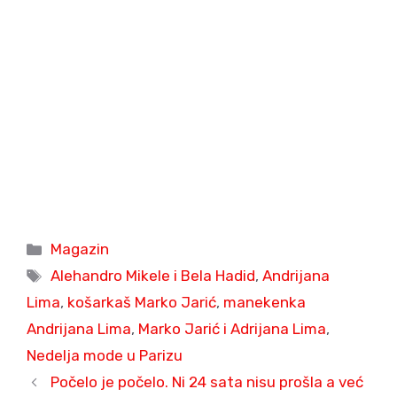
Categories
Magazin
Tags
Alehandro Mikele i Bela Hadid
,
Andrijana
Lima
,
košarkaš Marko Jarić
,
manekenka
Andrijana Lima
,
Marko Jarić i Adrijana Lima
,
Nedelja mode u Parizu
Počelo je počelo. Ni 24 sata nisu prošla a već