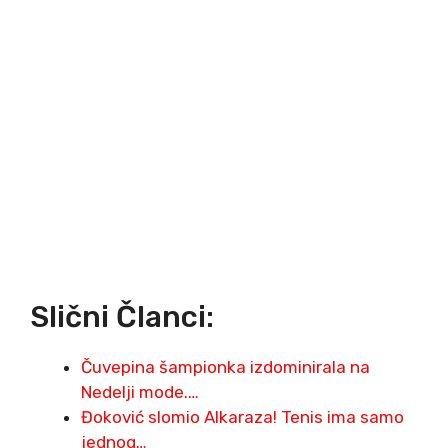
Slični Članci:
Čuvepina šampionka izdominirala na
Nedelji mode.…
Đoković slomio Alkaraza! Tenis ima samo
jednog…