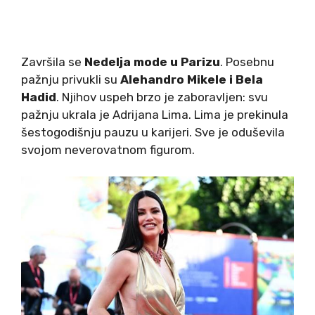
Završila se
Nedelja mode u Parizu
. Posebnu
pažnju privukli su
Alehandro Mikele i Bela
Hadid
. Njihov uspeh brzo je zaboravljen: svu
pažnju ukrala je Adrijana Lima. Lima je prekinula
šestogodišnju pauzu u karijeri. Sve je oduševila
svojom neverovatnom figurom.