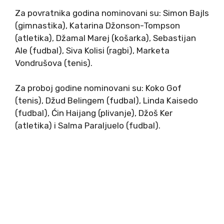
Za povratnika godina nominovani su: Simon Bajls
(gimnastika), Katarina Džonson-Tompson
(atletika), Džamal Marej (košarka), Sebastijan
Ale (fudbal), Siva Kolisi (ragbi), Marketa
Vondrušova (tenis).
Za proboj godine nominovani su: Koko Gof
(tenis), Džud Belingem (fudbal), Linda Kaisedo
(fudbal), Ćin Haijang (plivanje), Džoš Ker
(atletika) i Salma Paraljuelo (fudbal).