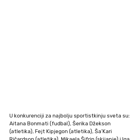
U konkurenciji za najbolju sportistkinju sveta su:
Aitana Bonmati (fudbal), Šerika Džekson
(atletika), Fejt Kipjegon (atletika), Ša’Kari
Ričardson (atletika), Mikaela Šifrin (skijanje) i Iga