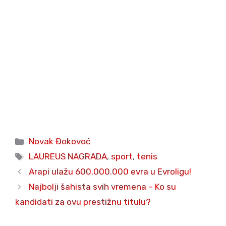
Categories
Novak Đokovoć
Tags
LAUREUS NAGRADA
,
sport
,
tenis
Arapi ulažu 600.000.000 evra u Evroligu!
Najbolji šahista svih vremena – Ko su
kandidati za ovu prestižnu titulu?