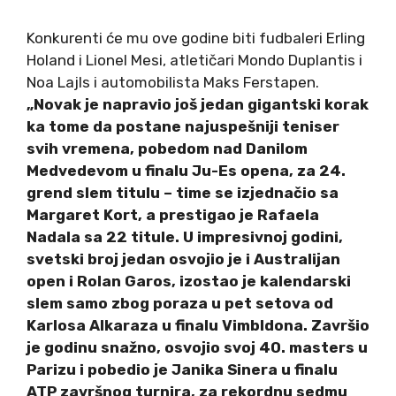
Konkurenti će mu ove godine biti fudbaleri Erling
Holand i Lionel Mesi, atletičari Mondo Duplantis i
Noa Lajls i automobilista Maks Ferstapen.
„Novak je napravio još jedan gigantski korak
ka tome da postane najuspešniji teniser
svih vremena, pobedom nad Danilom
Medvedevom u finalu Ju-Es opena, za 24.
grend slem titulu – time se izjednačio sa
Margaret Kort, a prestigao je Rafaela
Nadala sa 22 titule. U impresivnoj godini,
svetski broj jedan osvojio je i Australijan
open i Rolan Garos, izostao je kalendarski
slem samo zbog poraza u pet setova od
Karlosa Alkaraza u finalu Vimbldona. Završio
je godinu snažno, osvojio svoj 40. masters u
Parizu i pobedio je Janika Sinera u finalu
ATP završnog turnira, za rekordnu sedmu