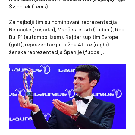
Švjontek (tenis).
Za najbolji tim su nominovani: reprezentacija
Nemačke (košarka), Mančester siti (fudbal), Red
Bul F1 (automobilizam), Rajder kup tim Evrope
(golf), reprezentacija Južne Afrike (ragbi) i
ženska reprezentacija Španije (fudbal).