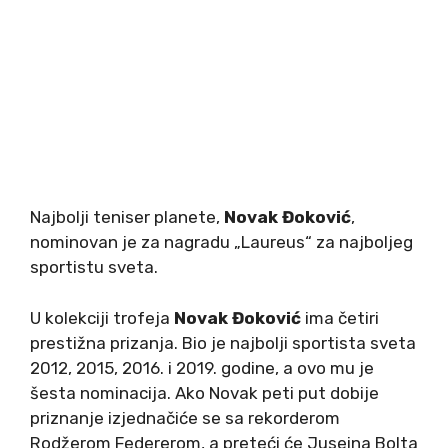
Najbolji teniser planete,
Novak Đoković
,
nominovan je za nagradu „Laureus“ za najboljeg
sportistu sveta.
U kolekciji trofeja
Novak Đoković
ima četiri
prestižna prizanja. Bio je najbolji sportista sveta
2012, 2015, 2016. i 2019. godine, a ovo mu je
šesta nominacija. Ako Novak peti put dobije
priznanje izjednačiće se sa rekorderom
Rodžerom Federerom, a preteći će Juseina Bolta