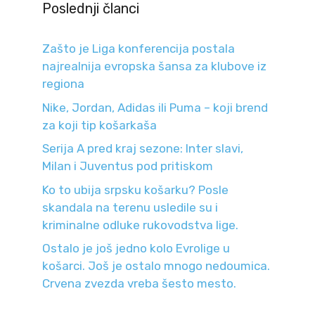
Poslednji članci
Zašto je Liga konferencija postala
najrealnija evropska šansa za klubove iz
regiona
Nike, Jordan, Adidas ili Puma – koji brend
za koji tip košarkaša
Serija A pred kraj sezone: Inter slavi,
Milan i Juventus pod pritiskom
Ko to ubija srpsku košarku? Posle
skandala na terenu usledile su i
kriminalne odluke rukovodstva lige.
Ostalo je još jedno kolo Evrolige u
košarci. Još je ostalo mnogo nedoumica.
Crvena zvezda vreba šesto mesto.