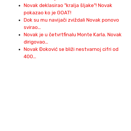
Novak deklasirao "kralja šljake"! Novak
pokazao ko je GOAT!
Dok su mu navijači zviždali Novak ponovo
svirao…
Novak je u četvrtfinalu Monte Karla. Novak
dirigovao…
Novak Đoković se bliži nestvarnoj cifri od
400…