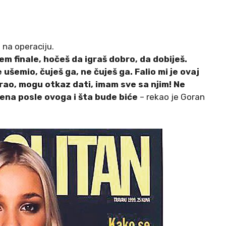
 na operaciju.
lem finale, hočeš da igraš dobro, da dobiješ.
e ušemio, čuješ ga, ne čuješ ga. Falio mi je ovaj
ao, mogu otkaz dati, imam sve sa njim! Ne
na posle ovoga i šta bude biće
– rekao je Goran