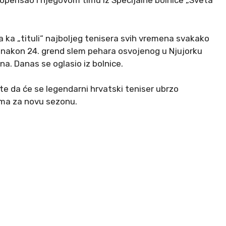
 operisao i njegovom timu iz Specijalne bolnice „Sveta
 ka „tituli“ najboljeg tenisera svih vremena svakako
ta nakon 24. grend slem pehara osvojenog u Njujorku
na. Danas se oglasio iz bolnice.
 te da će se legendarni hrvatski teniser ubrzo
ema za novu sezonu.