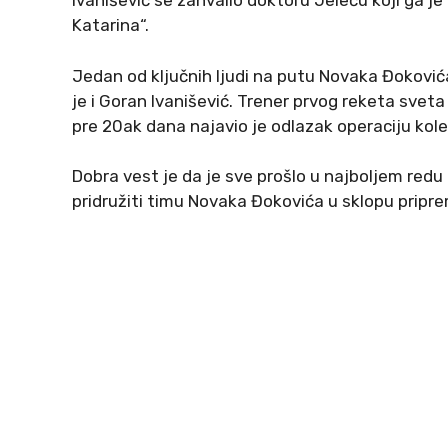
Ivanišević se zahvalio doktoru Jeleču koji ga je
Katarina“.
Jedan od ključnih ljudi na putu Novaka Đokovića
je i Goran Ivanišević. Trener prvog reketa sve
pre 20ak dana najavio je odlazak operaciju kole
Dobra vest je da je sve prošlo u najboljem redu
pridružiti timu Novaka Đokovića u sklopu pripr