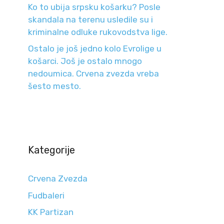
Ko to ubija srpsku košarku? Posle
skandala na terenu usledile su i
kriminalne odluke rukovodstva lige.
Ostalo je još jedno kolo Evrolige u
košarci. Još je ostalo mnogo
nedoumica. Crvena zvezda vreba
šesto mesto.
Kategorije
Crvena Zvezda
Fudbaleri
KK Partizan