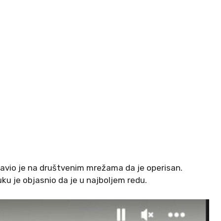
javio je na društvenim mrežama da je operisan.
uku je objasnio da je u najboljem redu.