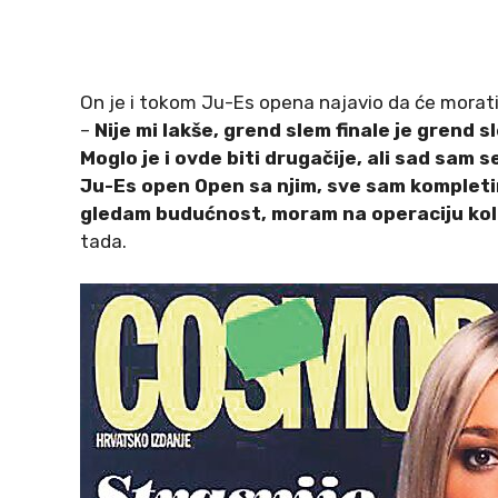
On je i tokom Ju-Es opena najavio da će morati
–
Nije mi lakše, grend slem finale je grend s
Moglo je i ovde biti drugačije, ali sad sam s
Ju-Es open Open sa njim, sve sam kompletir
gledam budućnost, moram na operaciju kole
tada.