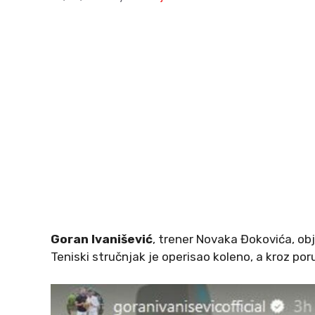
Goran Ivanišević
, trener Novaka Đokovića, ob
Teniski stručnjak je operisao koleno, a kroz por