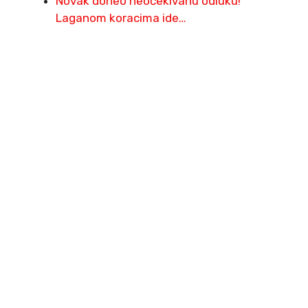
Novak doneo neočekivanu odluku!
Laganom koracima ide…