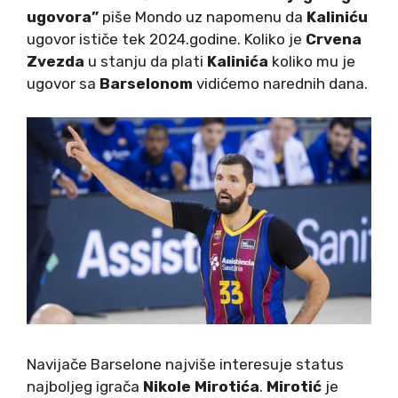
ugovora”
piše Mondo uz napomenu da
Kaliniću
ugovor ističe tek 2024.godine. Koliko je
Crvena
Zvezda
u stanju da plati
Kalinića
koliko mu je
ugovor sa
Barselonom
vidićemo narednih dana.
Navijače Barselone najviše interesuje status
najboljeg igrača
Nikole Mirotića
.
Mirotić
je