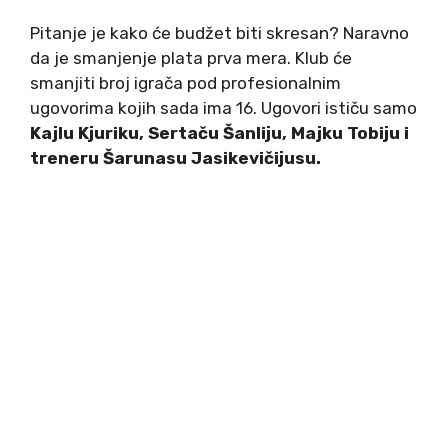
Pitanje je kako će budžet biti skresan? Naravno
da je smanjenje plata prva mera. Klub će
smanjiti broj igrača pod profesionalnim
ugovorima kojih sada ima 16. Ugovori ističu samo
Kajlu Kjuriku, Sertaču Šanliju, Majku Tobiju i
treneru Šarunasu Jasikevičijusu.