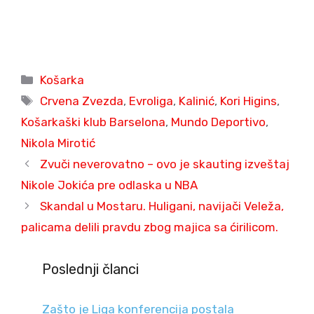
Categories
Košarka
Tags
Crvena Zvezda
,
Evroliga
,
Kalinić
,
Kori Higins
,
Košarkaški klub Barselona
,
Mundo Deportivo
,
Nikola Mirotić
Zvuči neverovatno – ovo je skauting izveštaj
Nikole Jokića pre odlaska u NBA
Skandal u Mostaru. Huligani, navijači Veleža,
palicama delili pravdu zbog majica sa ćirilicom.
Poslednji članci
Zašto je Liga konferencija postala