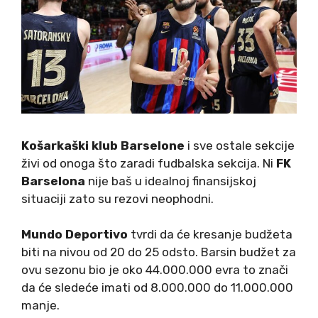
Košarkaški klub Barselone
i sve ostale sekcije
živi od onoga što zaradi fudbalska sekcija. Ni
FK
Barselona
nije baš u idealnoj finansijskoj
situaciji zato su rezovi neophodni.
Mundo Deportivo
tvrdi da će kresanje budžeta
biti na nivou od 20 do 25 odsto. Barsin budžet za
ovu sezonu bio je oko 44.000.000 evra to znači
da će sledeće imati od 8.000.000 do 11.000.000
manje.