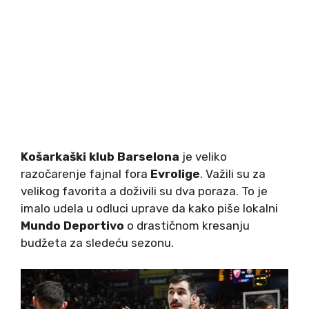
Košarkaški klub Barselona
je veliko
razočarenje fajnal fora
Evrolige
. Važili su za
velikog favorita a doživili su dva poraza. To je
imalo udela u odluci uprave da kako piše lokalni
Mundo Deportivo
o drastičnom kresanju
budžeta za sledeću sezonu.