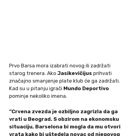
Prvo Barsa mora izabrati novog ili zadržati
starog trenera. Ako
Jasikevičijus
prihvati
značajno smanjenje plate klub će ga zadržati.
Kad su u pitanju igrači
Mundo Deportivo
pominje nekoliko imena.
“Crvena zvezda je ozbiljno zagrizla da ga
vrati u Beograd. S obzirom na ekonomsku
situaciju, Barselona bi mogla da mu otvori
vrata kako bi uštedela novac od njegovog