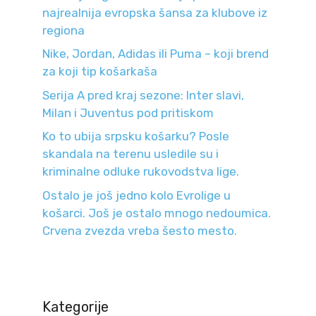
najrealnija evropska šansa za klubove iz
regiona
Nike, Jordan, Adidas ili Puma – koji brend
za koji tip košarkaša
Serija A pred kraj sezone: Inter slavi,
Milan i Juventus pod pritiskom
Ko to ubija srpsku košarku? Posle
skandala na terenu usledile su i
kriminalne odluke rukovodstva lige.
Ostalo je još jedno kolo Evrolige u
košarci. Još je ostalo mnogo nedoumica.
Crvena zvezda vreba šesto mesto.
Kategorije