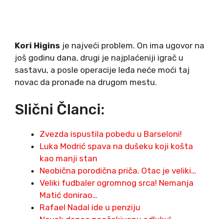
Kori Higins
je najveći problem. On ima ugovor na
još godinu dana, drugi je najplaćeniji igrač u
sastavu, a posle operacije leđa neće moći taj
novac da pronađe na drugom mestu.
Slični Članci:
Zvezda ispustila pobedu u Barseloni!
Luka Modrić spava na dušeku koji košta
kao manji stan
Neobična porodična priča. Otac je veliki…
Veliki fudbaler ogromnog srca! Nemanja
Matić donirao…
Rafael Nadal ide u penziju