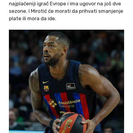
najplaćeniji igrač Evrope i ima ugovor na još dve
sezone. I Mirotić će morati da prihvati smanjenje
plate ili mora da ide.