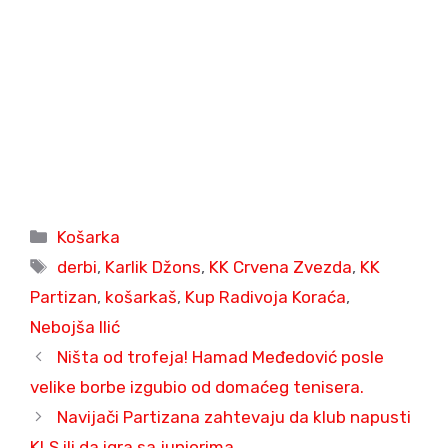
Categories
Košarka
Tags
derbi
,
Karlik Džons
,
KK Crvena Zvezda
,
KK
Partizan
,
košarkaš
,
Kup Radivoja Koraća
,
Nebojša Ilić
Ništa od trofeja! Hamad Međedović posle
velike borbe izgubio od domaćeg tenisera.
Navijači Partizana zahtevaju da klub napusti
KLS ili da igra sa juniorima