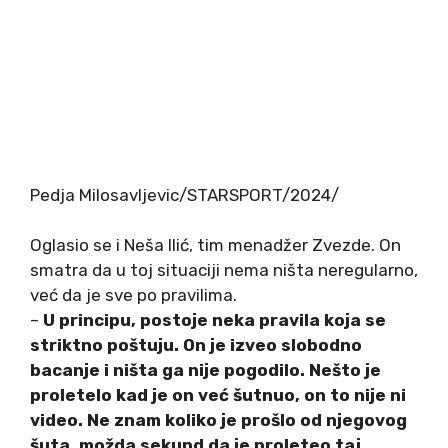
Pedja Milosavljevic/STARSPORT/2024/
Oglasio se i Neša Ilić, tim menadžer Zvezde. On
smatra da u toj situaciji nema ništa neregularno,
već da je sve po pravilima.
–
U principu, postoje neka pravila koja se
striktno poštuju. On je izveo slobodno
bacanje i ništa ga nije pogodilo. Nešto je
proletelo kad je on već šutnuo, on to nije ni
video. Ne znam koliko je prošlo od njegovog
šuta, možda sekund da je proleteo taj