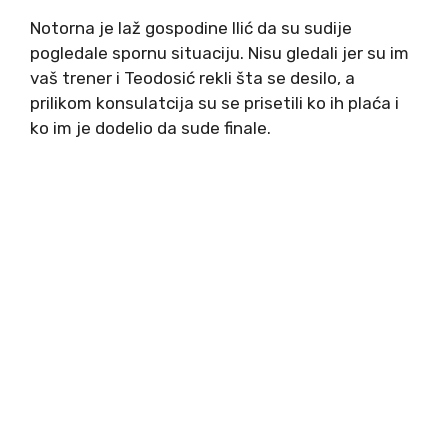
Notorna je laž gospodine Ilić da su sudije
pogledale spornu situaciju. Nisu gledali jer su im
vaš trener i Teodosić rekli šta se desilo, a
prilikom konsulatcija su se prisetili ko ih plaća i
ko im je dodelio da sude finale.