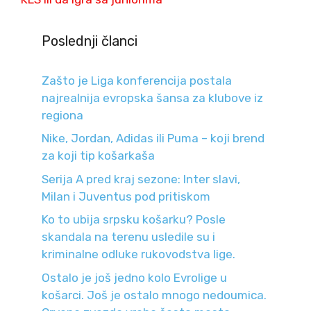
Poslednji članci
Zašto je Liga konferencija postala
najrealnija evropska šansa za klubove iz
regiona
Nike, Jordan, Adidas ili Puma – koji brend
za koji tip košarkaša
Serija A pred kraj sezone: Inter slavi,
Milan i Juventus pod pritiskom
Ko to ubija srpsku košarku? Posle
skandala na terenu usledile su i
kriminalne odluke rukovodstva lige.
Ostalo je još jedno kolo Evrolige u
košarci. Još je ostalo mnogo nedoumica.