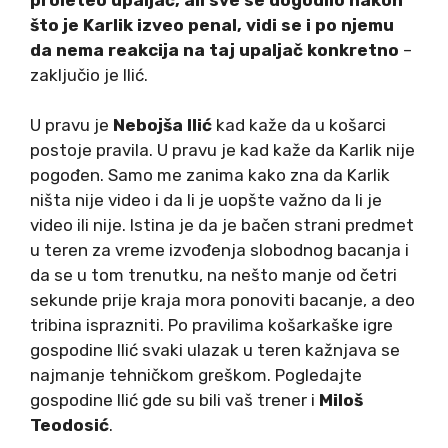
što je Karlik izveo penal, vidi se i po njemu
da nema reakcija na taj upaljač konkretno
–
zaključio je Ilić.
U pravu je
Nebojša Ilić
kad kaže da u košarci
postoje pravila. U pravu je kad kaže da Karlik nije
pogođen. Samo me zanima kako zna da Karlik
ništa nije video i da li je uopšte važno da li je
video ili nije. Istina je da je bačen strani predmet
u teren za vreme izvođenja slobodnog bacanja i
da se u tom trenutku, na nešto manje od četri
sekunde prije kraja mora ponoviti bacanje, a deo
tribina isprazniti. Po pravilima košarkaške igre
gospodine Ilić svaki ulazak u teren kažnjava se
najmanje tehničkom greškom. Pogledajte
gospodine Ilić gde su bili vaš trener i
Miloš
Teodosić
.