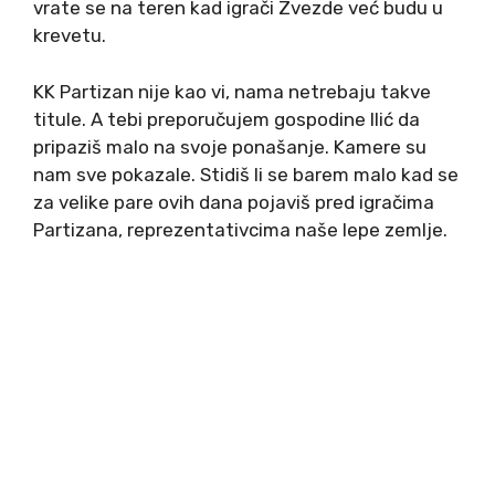
vrate se na teren kad igrači Zvezde već budu u
krevetu.
KK Partizan nije kao vi, nama netrebaju takve
titule. A tebi preporučujem gospodine Ilić da
pripaziš malo na svoje ponašanje. Kamere su
nam sve pokazale. Stidiš li se barem malo kad se
za velike pare ovih dana pojaviš pred igračima
Partizana, reprezentativcima naše lepe zemlje.