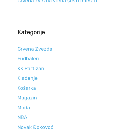
Crvena zvezda vreba šesto mesto.
Kategorije
Crvena Zvezda
Fudbaleri
KK Partizan
Klađenje
Košarka
Magazin
Moda
NBA
Novak Đokovoć