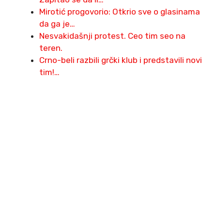
Mirotić progovorio: Otkrio sve o glasinama
da ga je…
Nesvakidašnji protest. Ceo tim seo na
teren.
Crno-beli razbili grčki klub i predstavili novi
tim!…