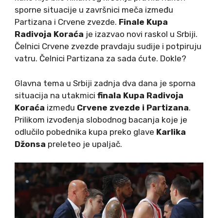
sporne situacije u završnici meča između
Partizana i Crvene zvezde.
Finale Kupa
Radivoja Koraća
je izazvao novi raskol u Srbiji.
Čelnici Crvene zvezde pravdaju sudije i potpiruju
vatru. Čelnici Partizana za sada ćute. Dokle?
Glavna tema u Srbiji zadnja dva dana je sporna
situacija na utakmici
finala Kupa Radivoja
Koraća
između
Crvene zvezde i Partizana
.
Prilikom izvođenja slobodnog bacanja koje je
odlučilo pobednika kupa preko glave
Karlika
Džonsa
preleteo je upaljač.