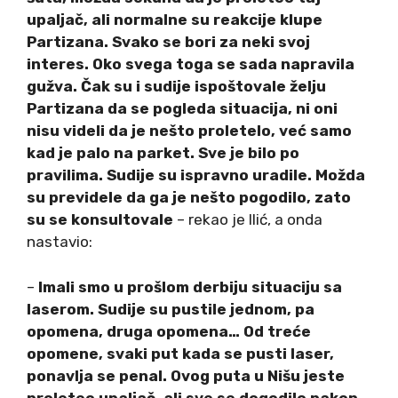
upaljač, ali normalne su reakcije klupe
Partizana. Svako se bori za neki svoj
interes. Oko svega toga se sada napravila
gužva. Čak su i sudije ispoštovale želju
Partizana da se pogleda situacija, ni oni
nisu videli da je nešto proletelo, već samo
kad je palo na parket. Sve je bilo po
pravilima. Sudije su ispravno uradile. Možda
su previdele da ga je nešto pogodilo, zato
su se konsultovale
– rekao je Ilić, a onda
nastavio:
–
Imali smo u prošlom derbiju situaciju sa
laserom. Sudije su pustile jednom, pa
opomena, druga opomena… Od treće
opomene, svaki put kada se pusti laser,
ponavlja se penal. Ovog puta u Nišu jeste
proleteo upaljač, ali sve se dogodilo nakon