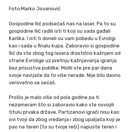
Foto:Marko Jovanović
Gospodine Ilić podsećaš nas na laser. Pa to su
gospodine Ilić radili isti ti koji su sada gađali
Karlika. I isti ti doneli su vam pobedu u Evroligi
kao i sada u finalu kupa. Zaboravio si gospodine
Ilić da ste zbog tog lasera drastično kažnjeni od
strane Evrolige uz pretnju kažnjavanja igranja
bez prisustva publike. Molili ste pre par dana
svoje navijače da to više nerade. Nije bilo davno
verovatno se sećaš.
Prošlo je malo više od pola godine pa ti
nezameram što si zaboravio kako ste osvojili
titulu prvaka države. Partizanovi igrači nisu kao
ovi tvoji da zbog vređanja i zbog upaljača koji je
pao na teren (to su tvoje reči) napuste teren i