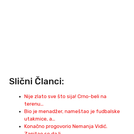
Slični Članci:
Nije zlato sve što sija! Crno-beli na
terenu…
Bio je menadžer, nameštao je fudbalske
utakmice, a…
Konačno progovorio Nemanja Vidić.
Zapitao se da li…