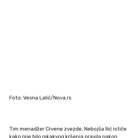
Foto: Vesna Lalić/Nova.rs
Tim menadžer Crvene zvezde, Nebojša Ilić ističe
kako nije bilo nikakvog kršenja pravila nakon