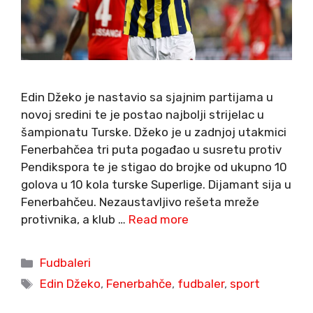
Edin Džeko je nastavio sa sjajnim partijama u
novoj sredini te je postao najbolji strijelac u
šampionatu Turske. Džeko je u zadnjoj utakmici
Fenerbahčea tri puta pogađao u susretu protiv
Pendikspora te je stigao do brojke od ukupno 10
golova u 10 kola turske Superlige. Dijamant sija u
Fenerbahčeu. Nezaustavljivo rešeta mreže
protivnika, a klub …
Read more
Categories
Fudbaleri
Tags
Edin Džeko
,
Fenerbahče
,
fudbaler
,
sport