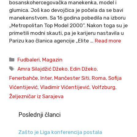
bosanskohercegovačka manekenka, model i
glumica. Još kao devojčica je počela da se bavi
manekenstvom. Sa 16 godina pobedila na izboru
„Metropolitan Top Model 2000“. Nakon toga su je
primetili modni skauti, pa je karijeru nastavila u
Parizu kao članica agencije „Elite …
Read more
Categories
Fudbaleri
,
Magazin
Tags
Amra Silajdžić Džeko
,
Edin Džeko
,
Fenerbahče
,
Inter
,
Mančester Siti
,
Roma
,
Sofija
Vićentijević
,
Vladimir Vićentijević
,
Volfzburg
,
Željezničar iz Sarajeva
Poslednji članci
Zašto je Liga konferencija postala