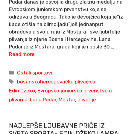
Pudar danas je osvojila drugu zlatnu medalju na
Evropskom juniorskom prvenstvu koje se
održava u Beogradu. Tako je devojčica koja je“iz
kade otišla na olimpijadu”još jednanput
obradovala svoju raju iz Mostara i sve ljubitelje
plivanja iz njene Bosne i Hercegovine. Lana
Pudar je iz Mostara, grada koji je i posle 30 …
Read more
Categories
Ostali sportovi
Tags
bosanskohercegovačka plivačica
,
Edin Džeko
,
Evropsko juniorsko prvenstvo u
plivanju
,
Lana Pudar
,
Mostar
,
plivanje
NAJLEPŠE LJUBAVNE PRIČE IZ
SVETA SPORTA- EDIN DŽEKO I AMRA