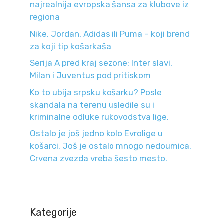
najrealnija evropska šansa za klubove iz
regiona
Nike, Jordan, Adidas ili Puma – koji brend
za koji tip košarkaša
Serija A pred kraj sezone: Inter slavi,
Milan i Juventus pod pritiskom
Ko to ubija srpsku košarku? Posle
skandala na terenu usledile su i
kriminalne odluke rukovodstva lige.
Ostalo je još jedno kolo Evrolige u
košarci. Još je ostalo mnogo nedoumica.
Crvena zvezda vreba šesto mesto.
Kategorije