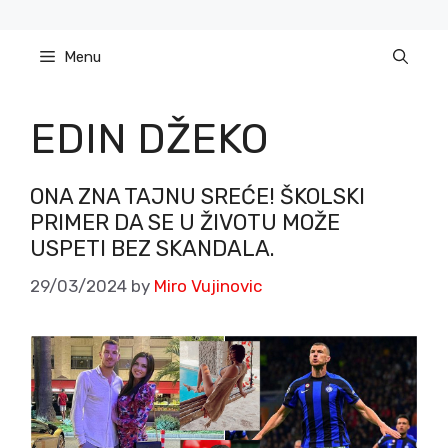
Skip
to
Menu
content
EDIN DŽEKO
ONA ZNA TAJNU SREĆE! ŠKOLSKI
PRIMER DA SE U ŽIVOTU MOŽE
USPETI BEZ SKANDALA.
29/03/2024
by
Miro Vujinovic