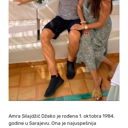
Amra Silajdžić Džeko je rođena 1. oktobra 1984.
godine u Sarajevu. Ona je najuspešnija