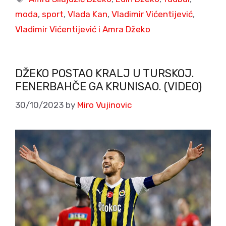
moda
,
sport
,
Vlada Kan
,
Vladimir Vićentijević
,
Vladimir Vićentijević i Amra Džeko
DŽEKO POSTAO KRALJ U TURSKOJ.
FENERBAHČE GA KRUNISAO. (VIDEO)
30/10/2023
by
Miro Vujinovic