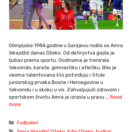
Olimpijske 1984.godine u Sarajevu rodila se Amra
Sikajdžić danas Džeko. Od detinjstva gajila je
ljubav prema sportu. Godinama je trenirala
tekvondo, karate, gimnastiku i atletiku. Bila je
veoma talentovana što potvrđuju i titule
juniorskog prvaka Bosne i Hercegovine u
tekvondu i u skoku u vis. Zahvaljujuči zdravom i
sportskom životu Amra je izrasla u pravu …
Read
more
Categories
Fudbaleri
Tags
Amra Silajdžić Džeko
,
Edin Džeko
,
fudbal
,