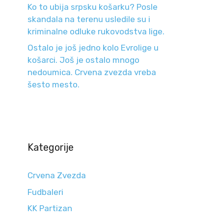
Ko to ubija srpsku košarku? Posle
skandala na terenu usledile su i
kriminalne odluke rukovodstva lige.
Ostalo je još jedno kolo Evrolige u
košarci. Još je ostalo mnogo
nedoumica. Crvena zvezda vreba
šesto mesto.
Kategorije
Crvena Zvezda
Fudbaleri
KK Partizan