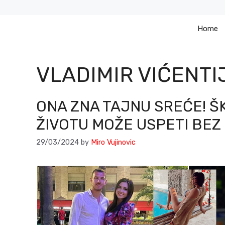
Skip
to
Home
content
VLADIMIR VIĆENTI
ONA ZNA TAJNU SREĆE! ŠK
ŽIVOTU MOŽE USPETI BEZ
29/03/2024
by
Miro Vujinovic