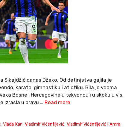
a Sikajdžić danas Džeko. Od detinjstva gajila je
ondo, karate, gimnastiku i atletiku. Bila je veoma
rvaka Bosne i Hercegovine u tekvondu i u skoku u vis.
e izrasla u pravu …
Read more
t
,
Vlada Kan
,
Vladimir Vićentijević
,
Vladimir Vićentijević i Amra