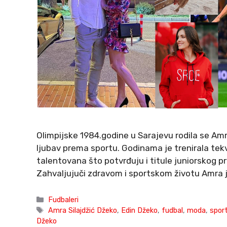
Olimpijske 1984.godine u Sarajevu rodila se Amr
ljubav prema sportu. Godinama je trenirala tekv
talentovana što potvrđuju i titule juniorskog p
Zahvaljujuči zdravom i sportskom životu Amra j
Categories
Fudbaleri
Tags
Amra Silajdžić Džeko
,
Edin Džeko
,
fudbal
,
moda
,
spor
Džeko