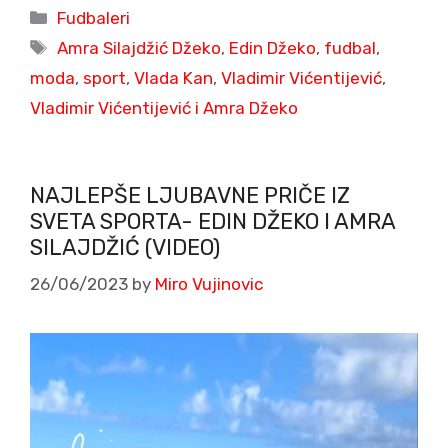
Categories
Fudbaleri
Tags
Amra Silajdžić Džeko
,
Edin Džeko
,
fudbal
,
moda
,
sport
,
Vlada Kan
,
Vladimir Vićentijević
,
Vladimir Vićentijević i Amra Džeko
NAJLEPŠE LJUBAVNE PRIČE IZ
SVETA SPORTA- EDIN DŽEKO I AMRA
SILAJDŽIĆ (VIDEO)
26/06/2023
by
Miro Vujinovic