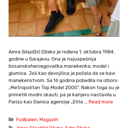
Amra Silajdžić Džeko je rođena 1. oktobra 1984.
godine u Sarajevu. Ona je najuspešnija
bosanskohercegovačka manekenka, model i
glumica. Još kao devojčica je počela da se bavi
manekenstvom. Sa 16 godina pobedila na izboru
„Metropolitan Top Model 2000“. Nakon toga su je
primetili modni skauti, pa je karijeru nastavila u
Parizu kao članica agencije „Elite …
Read more
Categories
Fudbaleri
,
Magazin
Tags
Amra Silajdžić Džeko
,
Edin Džeko
,