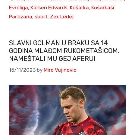
Evroliga
,
Karsen Edvards
,
Košarka
,
Košarkaši
Partizana
,
sport
,
Zek Ledej
SLAVNI GOLMAN U BRAKU SA 14
GODINA MLAĐOM RUKOMETAŠICOM.
NAMEŠTALI MU GEJ AFERU!
15/11/2023
by
Miro Vujinovic