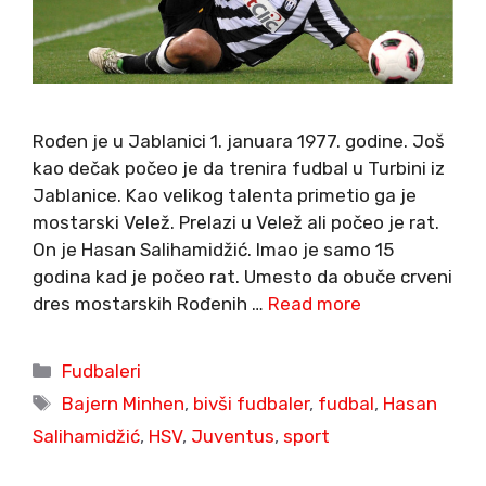
Rođen je u Jablanici 1. januara 1977. godine. Još
kao dečak počeo je da trenira fudbal u Turbini iz
Jablanice. Kao velikog talenta primetio ga je
mostarski Velež. Prelazi u Velež ali počeo je rat.
On je Hasan Salihamidžić. Imao je samo 15
godina kad je počeo rat. Umesto da obuče crveni
dres mostarskih Rođenih …
Read more
Categories
Fudbaleri
Tags
Bajern Minhen
,
bivši fudbaler
,
fudbal
,
Hasan
Salihamidžić
,
HSV
,
Juventus
,
sport