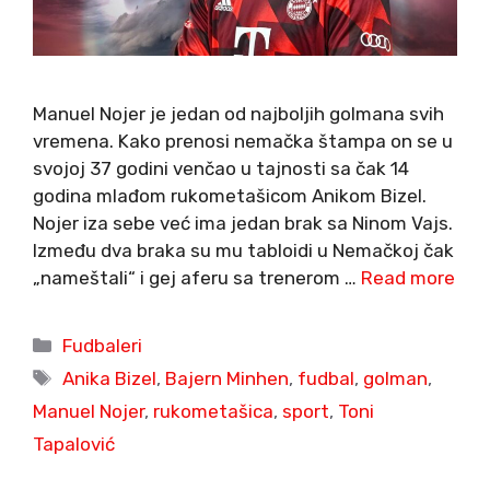
Manuel Nojer je jedan od najboljih golmana svih
vremena. Kako prenosi nemačka štampa on se u
svojoj 37 godini venčao u tajnosti sa čak 14
godina mlađom rukometašicom Anikom Bizel.
Nojer iza sebe već ima jedan brak sa Ninom Vajs.
Između dva braka su mu tabloidi u Nemačkoj čak
„nameštali“ i gej aferu sa trenerom …
Read more
Categories
Fudbaleri
Tags
Anika Bizel
,
Bajern Minhen
,
fudbal
,
golman
,
Manuel Nojer
,
rukometašica
,
sport
,
Toni
Tapalović