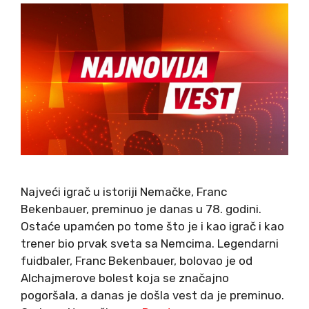
Najveći igrač u istoriji Nemačke, Franc
Bekenbauer, preminuo je danas u 78. godini.
Ostaće upamćen po tome što je i kao igrač i kao
trener bio prvak sveta sa Nemcima. Legendarni
fuidbaler, Franc Bekenbauer, bolovao je od
Alchajmerove bolest koja se značajno
pogoršala, a danas je došla vest da je preminuo.