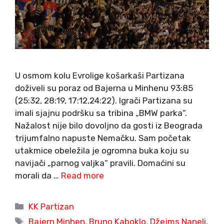
U osmom kolu Evrolige košarkaši Partizana
doživeli su poraz od Bajerna u Minhenu 93:85
(25:32, 28:19, 17:12,24:22). Igrači Partizana su
imali sjajnu podršku sa tribina „BMW parka“.
Nažalost nije bilo dovoljno da gosti iz Beograda
trijumfalno napuste Nemačku. Sam početak
utakmice obeležila je ogromna buka koju su
navijači „parnog valjka“ pravili. Domaćini su
morali da …
Read more
Categories
KK Partizan
Tags
Bajern Minhen
,
Bruno Kaboklo
,
Džejms Naneli
,