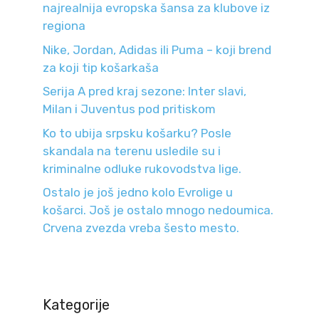
najrealnija evropska šansa za klubove iz
regiona
Nike, Jordan, Adidas ili Puma – koji brend
za koji tip košarkaša
Serija A pred kraj sezone: Inter slavi,
Milan i Juventus pod pritiskom
Ko to ubija srpsku košarku? Posle
skandala na terenu usledile su i
kriminalne odluke rukovodstva lige.
Ostalo je još jedno kolo Evrolige u
košarci. Još je ostalo mnogo nedoumica.
Crvena zvezda vreba šesto mesto.
Kategorije