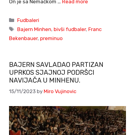
On je sa Nemačkom …
Read more
Categories
Fudbaleri
Tags
Bajern Minhen
,
bivši fudbaler
,
Franc
Bekenbauer
,
preminuo
BAJERN SAVLADAO PARTIZAN
UPRKOS SJAJNOJ PODRŠCI
NAVIJAČA U MINHENU.
15/11/2023
by
Miro Vujinovic