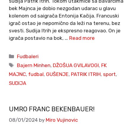
sudija Patrik Itrih. Tokom utakmice sa Bavarcima
bek Majnca je dobio nezgodan udarac u glavu
kolenom od saigrača Entonija Kačija. Francuski
igrač ostao je nepomično da leži na terenu, bez
svesti. Sudija Itrih je ekspresno reagovao. On je
igrača postavio na bok, …
Read more
Categories
Fudbaleri
Tags
Bajern Minhen
,
DŽOŠUA GVILAVOGI
,
FK
MAJNC
,
fudbal
,
GUŠENJE
,
PATRIK ITRIH
,
sport
,
SUDIJA
UMRO FRANC BEKENBAUER!
08/01/2024
by
Miro Vujinovic