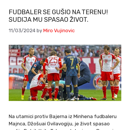
FUDBALER SE GUŠIO NA TERENU!
SUDIJA MU SPASAO ŽIVOT.
11/03/2024
by
Miro Vujinovic
Na utamici protiv Bajerna iz Minhena fudbaleru
Majnca, Džošuai Gvilavogiju, je život spasao