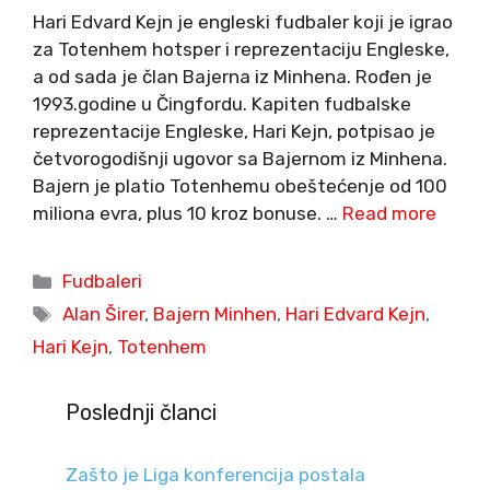
Hari Edvard Kejn je engleski fudbaler koji je igrao
za Totenhem hotsper i reprezentaciju Engleske,
a od sada je član Bajerna iz Minhena. Rođen je
1993.godine u Čingfordu. Kapiten fudbalske
reprezentacije Engleske, Hari Kejn, potpisao je
četvorogodišnji ugovor sa Bajernom iz Minhena.
Bajern je platio Totenhemu obeštećenje od 100
miliona evra, plus 10 kroz bonuse. …
Read more
Categories
Fudbaleri
Tags
Alan Širer
,
Bajern Minhen
,
Hari Edvard Kejn
,
Hari Kejn
,
Totenhem
Poslednji članci
Zašto je Liga konferencija postala