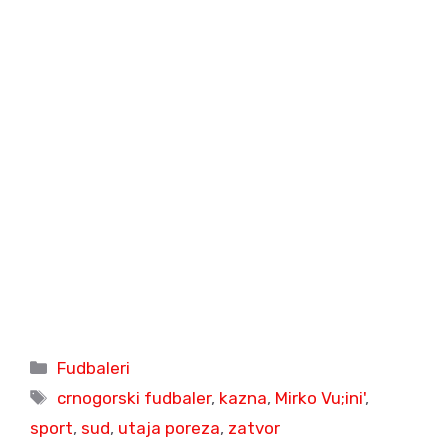
Categories
Fudbaleri
Tags
crnogorski fudbaler
,
kazna
,
Mirko Vu;ini'
,
sport
,
sud
,
utaja poreza
,
zatvor