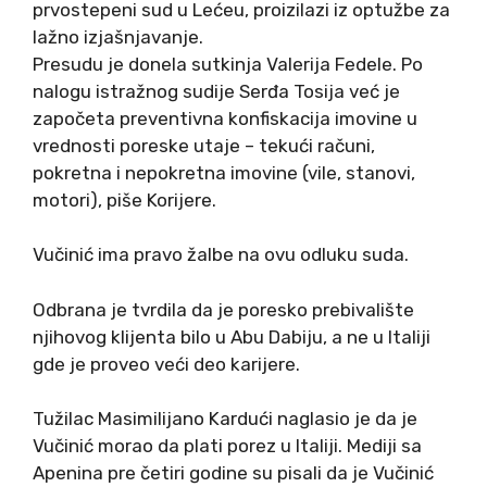
prvostepeni sud u Lećeu, proizilazi iz optužbe za
lažno izjašnjavanje.
Presudu je donela sutkinja Valerija Fedele. Po
nalogu istražnog sudije Serđa Tosija već je
započeta preventivna konfiskacija imovine u
vrednosti poreske utaje – tekući računi,
pokretna i nepokretna imovine (vile, stanovi,
motori), piše Korijere.
Vučinić ima pravo žalbe na ovu odluku suda.
Odbrana je tvrdila da je poresko prebivalište
njihovog klijenta bilo u Abu Dabiju, a ne u Italiji
gde je proveo veći deo karijere.
Tužilac Masimilijano Kardući naglasio je da je
Vučinić morao da plati porez u Italiji. Mediji sa
Apenina pre četiri godine su pisali da je Vučinić