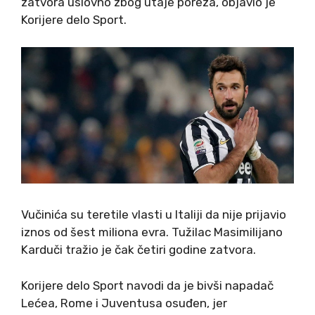
zatvora uslovno zbog utaje poreza, objavio je
Korijere delo Sport.
Vučinića su teretile vlasti u Italiji da nije prijavio
iznos od šest miliona evra. Tužilac Masimilijano
Karduči tražio je čak četiri godine zatvora.
Korijere delo Sport navodi da je bivši napadač
Lećea, Rome i Juventusa osuđen, jer