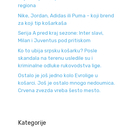
regiona
Nike, Jordan, Adidas ili Puma – koji brend
za koji tip košarkaša
Serija A pred kraj sezone: Inter slavi,
Milan i Juventus pod pritiskom
Ko to ubija srpsku košarku? Posle
skandala na terenu usledile su i
kriminalne odluke rukovodstva lige.
Ostalo je još jedno kolo Evrolige u
košarci. Još je ostalo mnogo nedoumica.
Crvena zvezda vreba šesto mesto.
Kategorije