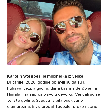
Karolin Stenberi
je milionerka iz Velike
Britanije. 2020. godine objavili su da su u
ljubavoj vezi, a godinu dana kasnije Serđo je na
Himalajima zaprosio svoju devojku. Venčali su se
te iste godine. Svadba je bila očekivano
glamurozna. Bivši propali fudbaler preko noći je