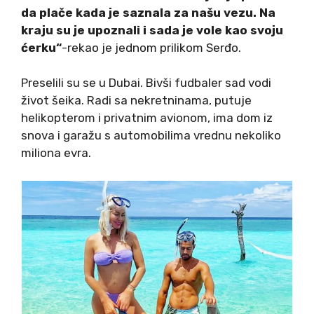
da plače kada je saznala za našu vezu. Na
kraju su je upoznali i sada je vole kao svoju
ćerku“
-rekao je jednom prilikom Serđo.
Preselili su se u Dubai. Bivši fudbaler sad vodi
život šeika. Radi sa nekretninama, putuje
helikopterom i privatnim avionom, ima dom iz
snova i garažu s automobilima vrednu nekoliko
miliona evra.