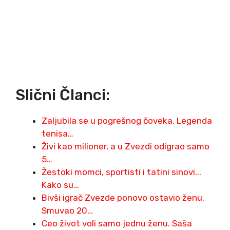
Slični Članci:
Zaljubila se u pogrešnog čoveka. Legenda
tenisa…
Živi kao milioner, a u Zvezdi odigrao samo
5…
Žestoki momci, sportisti i tatini sinovi...
Kako su…
Bivši igrač Zvezde ponovo ostavio ženu.
Smuvao 20…
Ceo život voli samo jednu ženu. Saša