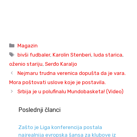
Categories
Magazin
Tags
bivši fudbaler
,
Karolin Stenberi
,
luda starica
,
oženio stariju
,
Serđo Karaljo
Nejmaru trudna verenica dopušta da je vara.
Mora poštovati uslove koje je postavila.
Srbija je u polufinalu Mundobasketa! (Video)
Poslednji članci
Zašto je Liga konferencija postala
najrealnija evropska šansa za klubove iz