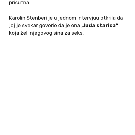
prisutna.
Karolin Stenberi je u jednom intervjuu otkrila da
joj je svekar govorio da je ona
„luda starica“
koja želi njegovog sina za seks.