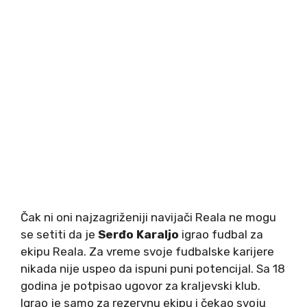
Čak ni oni najzagriženiji navijači Reala ne mogu
se setiti da je
Serđo Karaljo
igrao fudbal za
ekipu Reala. Za vreme svoje fudbalske karijere
nikada nije uspeo da ispuni puni potencijal. Sa 18
godina je potpisao ugovor za kraljevski klub.
Igrao je samo za rezervnu ekipu i čekao svoju