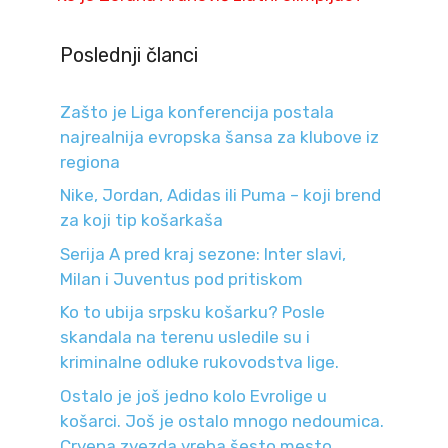
Poslednji članci
Zašto je Liga konferencija postala
najrealnija evropska šansa za klubove iz
regiona
Nike, Jordan, Adidas ili Puma – koji brend
za koji tip košarkaša
Serija A pred kraj sezone: Inter slavi,
Milan i Juventus pod pritiskom
Ko to ubija srpsku košarku? Posle
skandala na terenu usledile su i
kriminalne odluke rukovodstva lige.
Ostalo je još jedno kolo Evrolige u
košarci. Još je ostalo mnogo nedoumica.
Crvena zvezda vreba šesto mesto.