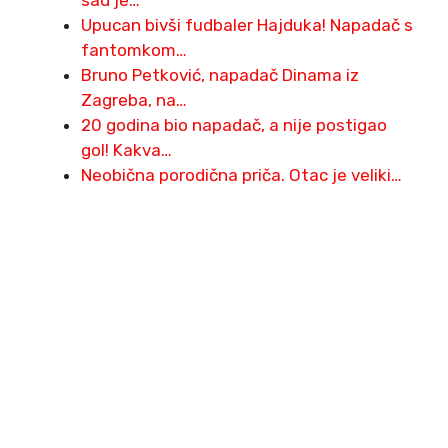
sad je…
Upucan bivši fudbaler Hajduka! Napadač s
fantomkom…
Bruno Petković, napadač Dinama iz
Zagreba, na…
20 godina bio napadač, a nije postigao
gol! Kakva…
Neobična porodična priča. Otac je veliki…