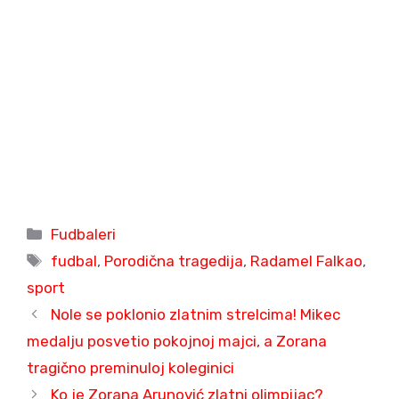
Categories
Fudbaleri
Tags
fudbal
,
Porodična tragedija
,
Radamel Falkao
,
sport
Nole se poklonio zlatnim strelcima! Mikec
medalju posvetio pokojnoj majci, a Zorana
tragično preminuloj koleginici
Ko je Zorana Arunović zlatni olimpijac?