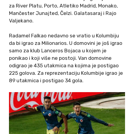
za River Platu, Porto, Atletiko Madrid, Monako,
Mančester Junajted, Čelzi. Galatasaraj i Rajo
Valjekano.
Radamel Falkao nedavno se vratio u Kolumbiju
da bi igrao za Milionarios. U domovini je još igrao
samo za klub Lanceros Bojaca u kojem je
ponikao i koji više ne postoji. Van domovine
odigrao je 435 utakmica na kojima je postigao
225 golova. Za reprezentaciju Kolumbije igrao je
89 utakmica i postigao 34 gola.