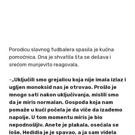
Porodicu slavnog fudbalera spasila je kućna
pomoćnica. Ona je shvatila šta se dešava i
srećom munjevito reagovala.
–
„Uključili smo grejalicu koja nije imala izlaz i
ugljen monoksid nas je otrovao. Prošlo je
mnogo sati nakon uključivanja, mislili smo
da je miris normalan. Gospođa koja nam
pomaže u kući počela je da viče da izađemo
napolje. U tom momentu miris je bio
nepodnošljiv. Anete je plakala, osećala se
loše, Hedidia je je spavao, a ja sam videla