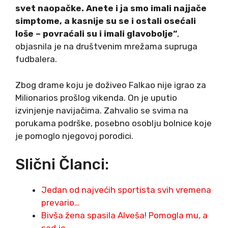
svet naopačke. Anete i ja smo imali najjače
simptome, a kasnije su se i ostali osećali
loše – povraćali su i imali glavobolje“
,
objasnila je na društvenim mrežama supruga
fudbalera.
Zbog drame koju je doživeo Falkao nije igrao za
Milionarios prošlog vikenda. On je uputio
izvinjenje navijačima. Zahvalio se svima na
porukama podrške, posebno osoblju bolnice koje
je pomoglo njegovoj porodici.
Slični Članci:
Jedan od najvećih sportista svih vremena
prevario…
Bivša žena spasila Alveša! Pomogla mu, a