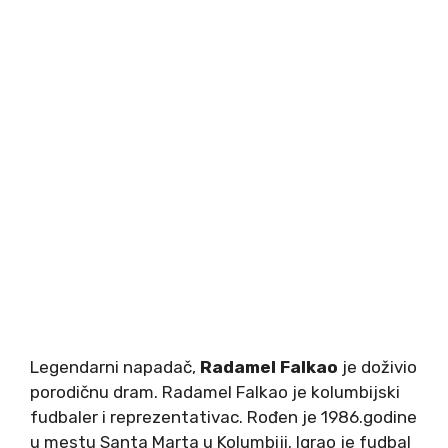
Legendarni napadač,
Radamel Falkao
je doživio
porodičnu dram. Radamel Falkao je kolumbijski
fudbaler i reprezentativac. Rođen je 1986.godine
u mestu Santa Marta u Kolumbiji. Igrao je fudbal