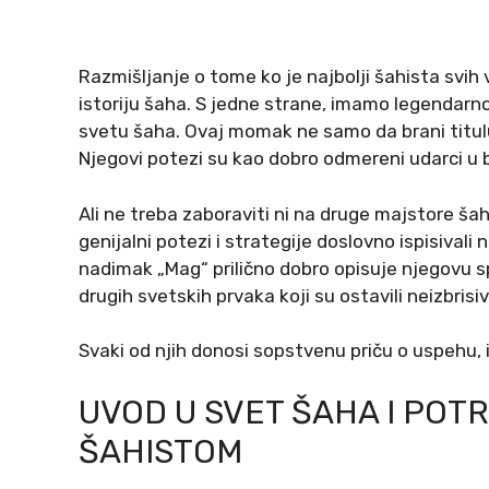
Razmišljanje o tome ko je najbolji šahista svi
istoriju šaha. S jedne strane, imamo legendarn
svetu šaha. Ovaj momak ne samo da brani titulu
Njegovi potezi su kao dobro odmereni udarci u 
Ali ne treba zaboraviti ni na druge majstore šaha
genijalni potezi i strategije doslovno ispisivali 
nadimak „Mag“ prilično dobro opisuje njegovu s
drugih svetskih prvaka koji su ostavili neizbrisiv
Svaki od njih donosi sopstvenu priču o uspehu, i
UVOD U SVET ŠAHA I POT
ŠAHISTOM