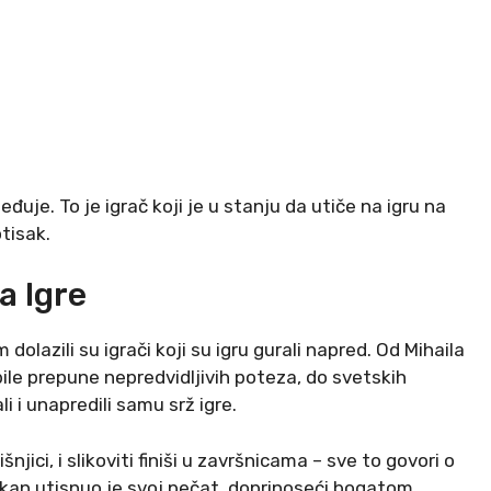
eđuje. To je igrač koji je u stanju da utiče na igru na
tisak.
a Igre
olazili su igrači koji su igru gurali napred. Od Mihaila
 bile prepune nepredvidljivih poteza, do svetskih
i i unapredili samu srž igre.
jici, i slikoviti finiši u završnicama – sve to govori o
likan utisnuo je svoj pečat, doprinoseći bogatom