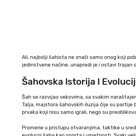
Ali, najbolji šahista ne znači samo onog koji pob
jedinstvene načine, unapredi je i ostavi trajan o
Šahovska Istorija I Evolucij
Šah se razvijao vekovima, sa svakim naraštajem d
Talja, majstora šahovskih iluzija čije su partije
prvaka koji nisu samo igrali, nego su preoblikoval
Promene u pristupu otvaranjima, taktike u središn
evoluciji šaha kao sporta i umetnosti. Svaki ve