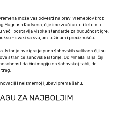
h vremena može vas odvesti na pravi vremeplov kroz
og Magnusa Karlsena, čije ime zrači autoritetom u
 već i postavlja visoke standarde za budućnost igre.
boksu – svaki sa svojom težinom i preciznošću.
. Istorija ove igre je puna šahovskih velikana čiji su
nove stranice šahovske istorije. Od Mihaila Talja, čiji
posobnost da čini magiju na šahovskoj tabli, do
 trag.
novaciji i neizmernoj ljubavi prema šahu.
RAGU ZA NAJBOLJIM