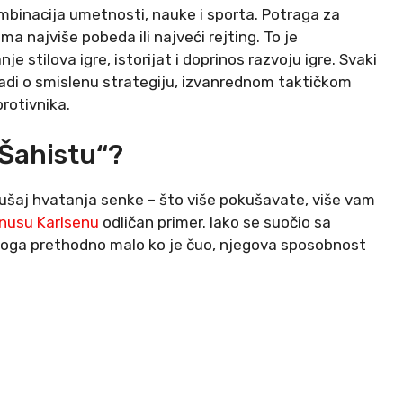
kombinacija umetnosti, nauke i sporta. Potraga za
ma najviše pobeda ili najveći rejting. To je
stilova igre, istorijat i doprinos razvoju igre. Svaki
radi o smislenu strategiju, izvanrednom taktičkom
protivnika.
 Šahistu“?
kušaj hvatanja senke – što više pokušavate, više vam
nusu Karlsenu
odličan primer. Iako se suočio sa
 koga prethodno malo ko je čuo, njegova sposobnost