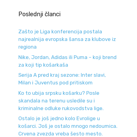
Poslednji članci
Zašto je Liga konferencija postala
najrealnija evropska šansa za klubove iz
regiona
Nike, Jordan, Adidas ili Puma – koji brend
za koji tip košarkaša
Serija A pred kraj sezone: Inter slavi,
Milan i Juventus pod pritiskom
Ko to ubija srpsku košarku? Posle
skandala na terenu usledile su i
kriminalne odluke rukovodstva lige.
Ostalo je još jedno kolo Evrolige u
košarci. Još je ostalo mnogo nedoumica.
Crvena zvezda vreba šesto mesto.