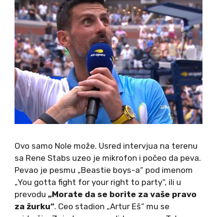
Ovo samo Nole može. Usred intervjua na terenu
sa Rene Stabs uzeo je mikrofon i počeo da peva.
Pevao je pesmu „Beastie boys-a“ pod imenom
„You gotta fight for your right to party“, ili u
prevodu
„Morate da se borite za vaše pravo
za žurku“
. Ceo stadion „Artur Eš“ mu se