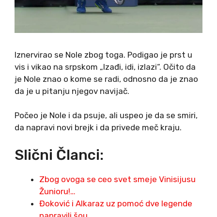
Iznervirao se Nole zbog toga. Podigao je prst u
vis i vikao na srpskom „Izađi, idi, izlazi“. Očito da
je Nole znao o kome se radi, odnosno da je znao
da je u pitanju njegov navijač.
Počeo je Nole i da psuje, ali uspeo je da se smiri,
da napravi novi brejk i da privede meč kraju.
Slični Članci:
Zbog ovoga se ceo svet smeje Vinisijusu
Žunioru!…
Đoković i Alkaraz uz pomoć dve legende
napravili šou…