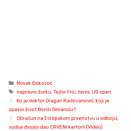
Categories
Novak Đokovoć
Tags
napravio žurku
,
Tejlor Fric
,
tenis
,
US open
Ko je doktor Dragan Radovanović, koji je
spasio život Boriši Simaniću?
Obračun na Evropskom prvenstvu u odbojci,
sudija dvojici dao CRVENI karton! (Video)