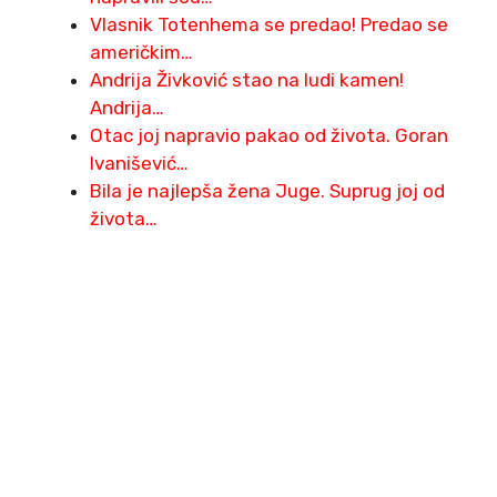
Vlasnik Totenhema se predao! Predao se
američkim…
Andrija Živković stao na ludi kamen!
Andrija…
Otac joj napravio pakao od života. Goran
Ivanišević…
Bila je najlepša žena Juge. Suprug joj od
života…