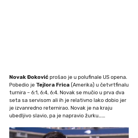
Novak Đoković
prošao je u polufinale US opena.
Pobedio je
Tejlora Frica
(Amerika) u četvrtfinalu
turnira – 6:1, 6:4, 6:4. Novak se mučio u prva dva
seta sa servisom ali ih je relativno lako dobio jer
je izvanredno reternirao. Novak je na kraju
ubedljivo slavio, pa je napravio žurku……