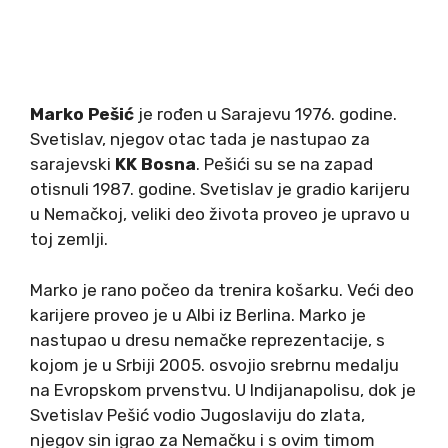
Marko Pešić
je rođen u Sarajevu 1976. godine.
Svetislav, njegov otac tada je nastupao za
sarajevski
KK Bosna
. Pešići su se na zapad
otisnuli 1987. godine. Svetislav je gradio karijeru
u Nemačkoj, veliki deo života proveo je upravo u
toj zemlji.
Marko je rano počeo da trenira košarku. Veći deo
karijere proveo je u Albi iz Berlina. Marko je
nastupao u dresu nemačke reprezentacije, s
kojom je u Srbiji 2005. osvojio srebrnu medalju
na Evropskom prvenstvu. U Indijanapolisu, dok je
Svetislav Pešić vodio Jugoslaviju do zlata,
njegov sin igrao za Nemačku i s ovim timom