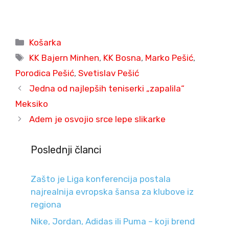
Categories
Košarka
Tags
KK Bajern Minhen
,
KK Bosna
,
Marko Pešić
,
Porodica Pešić
,
Svetislav Pešić
Jedna od najlepših teniserki „zapalila“
Meksiko
Adem je osvojio srce lepe slikarke
Poslednji članci
Zašto je Liga konferencija postala
najrealnija evropska šansa za klubove iz
regiona
Nike, Jordan, Adidas ili Puma – koji brend