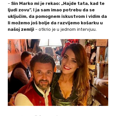
–
Sin Marko mi je rekao: „Hajde tata, kad te
ljudi zovu“. I ja sam imao potrebu da se
uključim, da pomognem iskustvom i vidim da
li možemo još bolje da razvijemo košarku u
našoj zemlji
– otkrio je u jednom intervjuu.