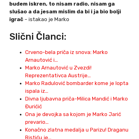
budem iskren, to nisam radio, nisam ga
slušao a da jesam mislim da bi i ja bio bolji
igrač
– istakao je Marko
Slični Članci:
Crveno-bela priča iz snova: Marko
Arnautović i…
Marko Arnautović u Zvezdi!
Reprezentativca Austrije…
Marko Radulović bombarder kome je lopta
ispala iz…
Divna ljubavna priča-Milica Mandić i Marko
Đurićić
Ona je devojka sa kojom je Marko Jarić
prevario…
Konačno zlatna medalja u Parizu! Draganu
Ristiću je…