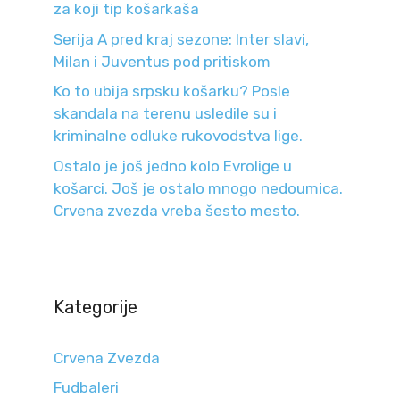
za koji tip košarkaša
Serija A pred kraj sezone: Inter slavi,
Milan i Juventus pod pritiskom
Ko to ubija srpsku košarku? Posle
skandala na terenu usledile su i
kriminalne odluke rukovodstva lige.
Ostalo je još jedno kolo Evrolige u
košarci. Još je ostalo mnogo nedoumica.
Crvena zvezda vreba šesto mesto.
Kategorije
Crvena Zvezda
Fudbaleri