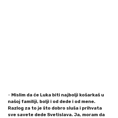
–
Mislim da će Luka biti najbolji košarkaš u
našoj familiji, bolji i od dede i od mene.
Razlog za to je što dobro sluša i prihvata
sve savete dede Svetislava. Ja, moram da