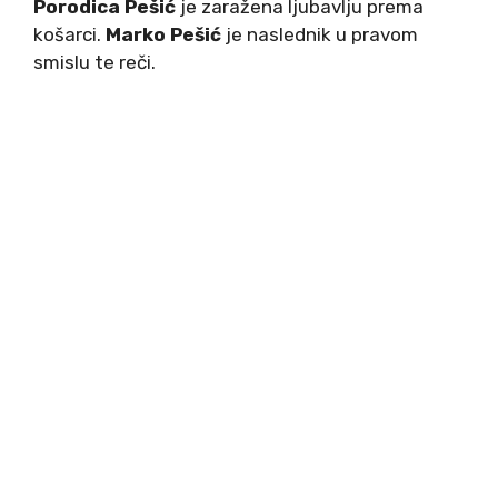
Porodica Pešić
je zaražena ljubavlju prema
košarci.
Marko Pešić
je naslednik u pravom
smislu te reči.