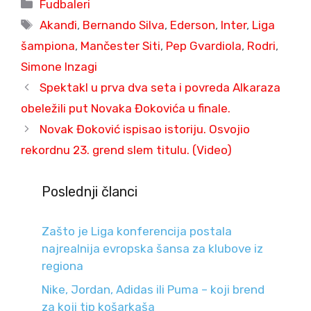
Categories
Fudbaleri
Tags
Akanđi
,
Bernando Silva
,
Ederson
,
Inter
,
Liga
šampiona
,
Mančester Siti
,
Pep Gvardiola
,
Rodri
,
Simone Inzagi
Spektakl u prva dva seta i povreda Alkaraza
obeležili put Novaka Đokovića u finale.
Novak Đoković ispisao istoriju. Osvojio
rekordnu 23. grend slem titulu. (Video)
Poslednji članci
Zašto je Liga konferencija postala
najrealnija evropska šansa za klubove iz
regiona
Nike, Jordan, Adidas ili Puma – koji brend
za koji tip košarkaša