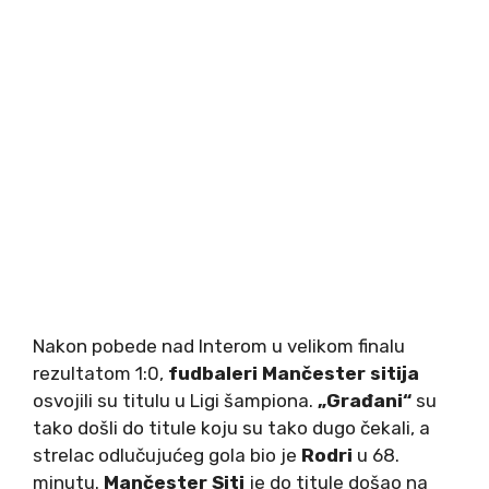
Nakon pobede nad Interom u velikom finalu
rezultatom 1:0,
fudbaleri Mančester sitija
osvojili su titulu u Ligi šampiona.
„Građani“
su
tako došli do titule koju su tako dugo čekali, a
strelac odlučujućeg gola bio je
Rodri
u 68.
minutu.
Mančester Siti
je do titule došao na