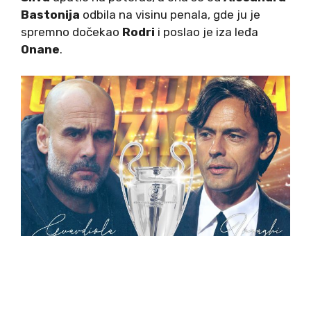
Bastonija
odbila na visinu penala, gde ju je
spremno dočekao
Rodri
i poslao je iza leđa
Onane
.