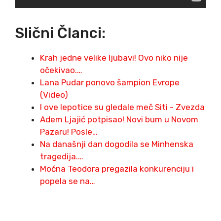
Slični Članci:
Krah jedne velike ljubavi! Ovo niko nije
očekivao.…
Lana Pudar ponovo šampion Evrope
(Video)
I ove lepotice su gledale meč Siti - Zvezda
Adem Ljajić potpisao! Novi bum u Novom
Pazaru! Posle…
Na današnji dan dogodila se Minhenska
tragedija.…
Moćna Teodora pregazila konkurenciju i
popela se na…