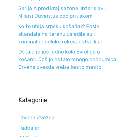
Serija A pred kraj sezone: Inter slavi,
Milan i Juventus pod pritiskom
Ko to ubija srpsku košarku? Posle
skandala na terenu usledile su i
kriminalne odluke rukovodstva lige.
Ostalo je još jedno kolo Evrolige u
košarci. Još je ostalo mnogo nedoumica.
Crvena zvezda vreba šesto mesto.
Kategorije
Crvena Zvezda
Fudbaleri