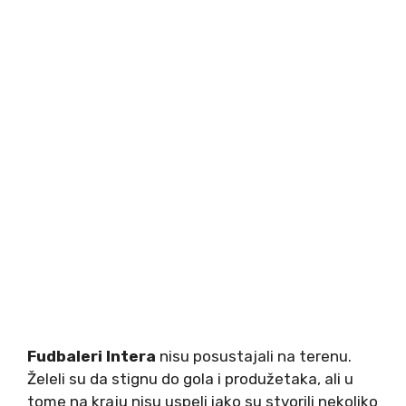
Fudbaleri Intera
nisu posustajali na terenu.
Želeli su da stignu do gola i produžetaka, ali u
tome na kraju nisu uspeli iako su stvorili nekoliko