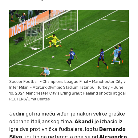
Soccer Football – Champions League Final – Manchester City v
Inter Milan – Ataturk Olympic Stadium, Istanbul, Turkey – June
10, 2024 Manchester City’s Erling Braut Haaland shoots at goal
REUTERS/Umit Bektas
Jedini gol na meču viđen je nakon velike greške
odbrane italijanskog tima.
Akanđi
je izbacio iz
igre dva protivnička fudbalera, loptu
Bernando
Silva
uputio na peterac, a ona se od
Alesandra