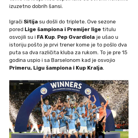
izuzetno dobrih šansi.
Igrači
Sitija
su došli do triplete. Ove sezone
pored
Lige šampiona i Premijer lige
titulu
osvojili su i
FA Kup
.
Pep Gvardiola
je ušao u
istoriju pošto je prvi trener kome je to pošlo dva
puta sa dva različita kluba za rukom. To je pre 15
godina uspio i sa Barselonom kad je osvojio
Primeru, Ligu šampiona i Kup Kralja
.