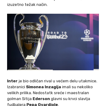
izuzetno težak način.
Inter
je bio odličan rival u većem delu utakmice.
Izabranici
Simonea Inzagija
imali su nekoliko
velikih prilika. Nedostatk sreće i maestralan
golman Sitija
Ederson
glavni su krvci slavlja
fudbalera
Pepa Gvardiole
.