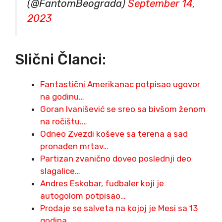
(@FantomBeograda)
September 14,
2023
Slični Članci:
Fantastični Amerikanac potpisao ugovor
na godinu…
Goran Ivanišević se sreo sa bivšom ženom
na ročištu.…
Odneo Zvezdi koševe sa terena a sad
pronađen mrtav…
Partizan zvanično doveo poslednji deo
slagalice…
Andres Eskobar, fudbaler koji je
autogolom potpisao…
Prodaje se salveta na kojoj je Mesi sa 13
godina…