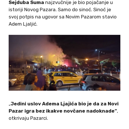
Sejduba Suma
najzvučnije je bio pojačanje u
istoriji Novog Pazara. Samo do sinoć. Sinoć je
svoj potpis na ugovor sa Novim Pazarom stavio
Adem Ljaljić.
„
Jedini uslov Adema Ljajića bio je da za Novi
Pazar igra bez ikakve novčane nadoknade“
,
otkrivaju Pazarci.