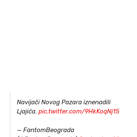
Navijači Novog Pazara iznenadili
Ljajića.
pic.twitter.com/9HkKoqNj15
— FantomBeograda