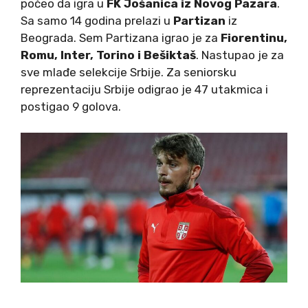
počeo da igra u
FK Jošanica iz Novog Pazara
.
Sa samo 14 godina prelazi u
Partizan
iz
Beograda. Sem Partizana igrao je za
Fiorentinu,
Romu, Inter, Torino i Bešiktaš
. Nastupao je za
sve mlađe selekcije Srbije. Za seniorsku
reprezentaciju Srbije odigrao je 47 utakmica i
postigao 9 golova.