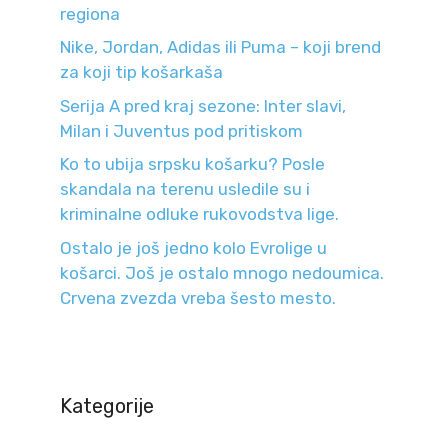
regiona
Nike, Jordan, Adidas ili Puma – koji brend
za koji tip košarkaša
Serija A pred kraj sezone: Inter slavi,
Milan i Juventus pod pritiskom
Ko to ubija srpsku košarku? Posle
skandala na terenu usledile su i
kriminalne odluke rukovodstva lige.
Ostalo je još jedno kolo Evrolige u
košarci. Još je ostalo mnogo nedoumica.
Crvena zvezda vreba šesto mesto.
Kategorije