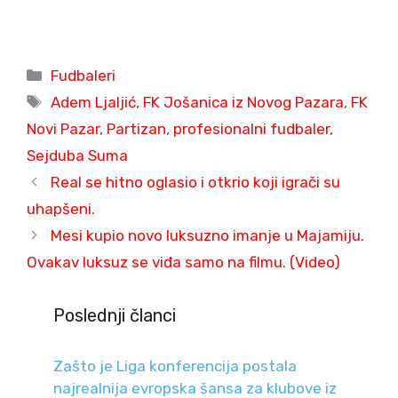
Categories
Fudbaleri
Tags
Adem Ljaljić
,
FK Jošanica iz Novog Pazara
,
FK
Novi Pazar
,
Partizan
,
profesionalni fudbaler
,
Sejduba Suma
Real se hitno oglasio i otkrio koji igrači su
uhapšeni.
Mesi kupio novo luksuzno imanje u Majamiju.
Ovakav luksuz se viđa samo na filmu. (Video)
Poslednji članci
Zašto je Liga konferencija postala
najrealnija evropska šansa za klubove iz