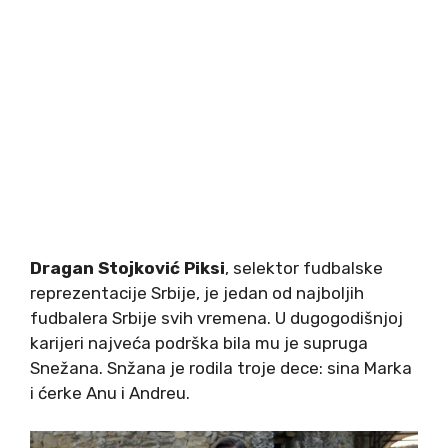
Dragan Stojković Piksi
, selektor fudbalske
reprezentacije Srbije, je jedan od najboljih
fudbalera Srbije svih vremena. U dugogodišnjoj
karijeri najveća podrška bila mu je supruga
Snežana. Snžana je rodila troje dece: sina Marka
i ćerke Anu i Andreu.