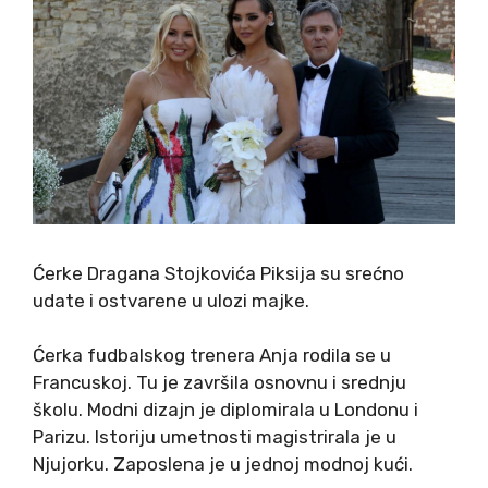
Ćerke Dragana Stojkovića Piksija su srećno
udate i ostvarene u ulozi majke.
Ćerka fudbalskog trenera Anja rodila se u
Francuskoj. Tu je završila osnovnu i srednju
školu. Modni dizajn je diplomirala u Londonu i
Parizu. Istoriju umetnosti magistrirala je u
Njujorku. Zaposlena je u jednoj modnoj kući.