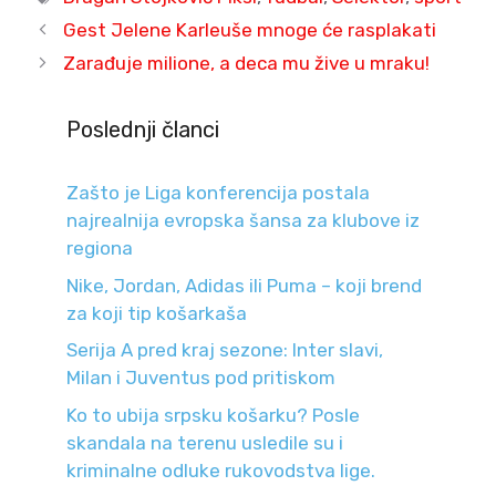
Gest Jelene Karleuše mnoge će rasplakati
Zarađuje milione, a deca mu žive u mraku!
Poslednji članci
Zašto je Liga konferencija postala
najrealnija evropska šansa za klubove iz
regiona
Nike, Jordan, Adidas ili Puma – koji brend
za koji tip košarkaša
Serija A pred kraj sezone: Inter slavi,
Milan i Juventus pod pritiskom
Ko to ubija srpsku košarku? Posle
skandala na terenu usledile su i
kriminalne odluke rukovodstva lige.