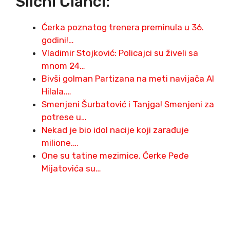
Slični Članci:
Ćerka poznatog trenera preminula u 36.
godini!…
Vladimir Stojković: Policajci su živeli sa
mnom 24…
Bivši golman Partizana na meti navijača Al
Hilala.…
Smenjeni Šurbatović i Tanjga! Smenjeni za
potrese u…
Nekad je bio idol nacije koji zarađuje
milione.…
One su tatine mezimice. Ćerke Peđe
Mijatovića su…