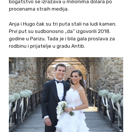
bogatstvo se izražava u milionima dolara po
procenama straih medija.
Anja i Hugo čak su tri puta stali na ludi kamen.
Prvi put su sudbonosno „da“ izgovorili 2018.
godine u Parizu. Tada je i bila gala proslava za
rodbinu i prijatelje u gradu Antib.