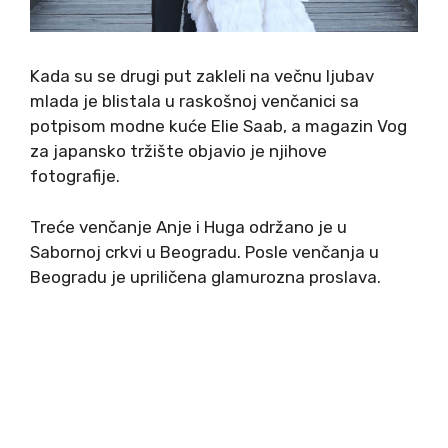
Kada su se drugi put zakleli na večnu ljubav
mlada je blistala u raskošnoj venčanici sa
potpisom modne kuće Elie Saab, a magazin Vog
za japansko tržište objavio je njihove
fotografije.
Treće venčanje Anje i Huga održano je u
Sabornoj crkvi u Beogradu. Posle venčanja u
Beogradu je upriličena glamurozna proslava.