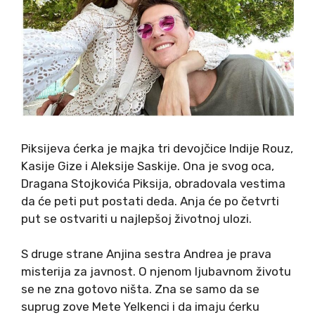
Piksijeva ćerka je majka tri devojčice Indije Rouz,
Kasije Gize i Aleksije Saskije. Ona je svog oca,
Dragana Stojkovića Piksija, obradovala vestima
da će peti put postati deda. Anja će po četvrti
put se ostvariti u najlepšoj životnoj ulozi.
S druge strane Anjina sestra Andrea je prava
misterija za javnost. O njenom ljubavnom životu
se ne zna gotovo ništa. Zna se samo da se
suprug zove Mete Yelkenci i da imaju ćerku