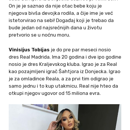
On je je saznao da nije otac bebe koju je
njegova bivša devojka rodila, a čije ime je već
istetorvirao na sebi! Događaj koji je trebao da
bude jedan od najsrećnijih dana u životu
pretvorio se u noćnu moru.
Vinisijus Tobijas
je do pre par meseci nosio
dres Real Madrida. Ima 20 godina i dve ipo godine
nosio je dres Kraljevskog kluba. Igrao je za Real
kao pozajmljeni igrač Šahtjora iz Donjecka. Igrao
je za omladince Reala, a za prvi tim odigrao je
samo jednu i to kup utakmicu. Real nije hteo da
otkupi njegov ugovor od 15 miliona evra.