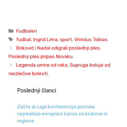
Categories
Fudbaleri
Tags
fudbal
,
Ingrid Lima
,
sport
,
Vinisius Tobias
Đoković i Nadal odigrali poslednji ples.
Poslednji ples pripao Novaku.
Legenda umire od raka. Supruga boluje od
neizlečive bolesti.
Poslednji članci
Zašto je Liga konferencija postala
najrealnija evropska šansa za klubove iz
regiona