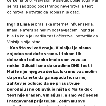
ćerke na telo. Pravi šok je usledio posle toga. Par
se razišao zbog obostranog neverstva, a test
očinstva je utvrdio da Tobias nije otac.
Ingrid Lima
je brazilska internet influenserka.
Imala je aferu sa nekim dostavljačem. Ingrid je
bila ta koja je uradila test očinstva i potvrdila da
Vinisijus nije otac.
–
Kao što svi već znaju, Vinisiju i ja nismo
zajedno već duže vreme, i tokom tih
dolazaka i odlazaka imala sam vezu sa
nekim. Odlučili smo da uradimo DNK test i
Maite nije njegova ćerka. Iskreno vas molim
da prestanete da ga napadate, na moj
zahtev je odlučio da ne prisustvuje
porođaju i ne objavljuje ništa o Maite dok
test nije urađen. Vinisijus i ja smo već sedeli
i razgovarali prijateljski. Želim mu sve