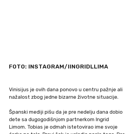
FOTO: INSTAGRAM/IINGRIDLLIMA
Vinisijus je ovih dana ponovo u centru pažnje ali
nažalost zbog jedne bizarne životne situacije.
Španski mediji pišu da je pre nedelju dana dobio
dete sa dugogodišnjom partnerkom Ingrid
Limom. Tobias je odmah istetovirao ime svoje