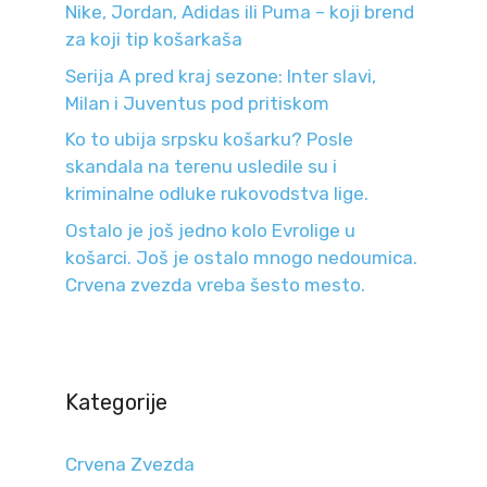
Nike, Jordan, Adidas ili Puma – koji brend
za koji tip košarkaša
Serija A pred kraj sezone: Inter slavi,
Milan i Juventus pod pritiskom
Ko to ubija srpsku košarku? Posle
skandala na terenu usledile su i
kriminalne odluke rukovodstva lige.
Ostalo je još jedno kolo Evrolige u
košarci. Još je ostalo mnogo nedoumica.
Crvena zvezda vreba šesto mesto.
Kategorije
Crvena Zvezda