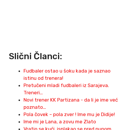
Slični Članci:
Fudbaler ostao u šoku kada je saznao
istinu od trenera!
Pretučeni mladi fudbaleri iz Sarajeva.
Treneri…
Novi trener KK Partizana - da li je ime već
poznato…
Pola čovek – pola zver ! Ime mu je Didije!
Ime mi je Lana, a zovu me Zlato
Vratio se kući, isplakao se pred punom