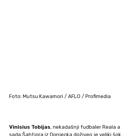
Foto: Mutsu Kawamori / AFLO / Profimedia
Vinisius T
obijas
, nekadašnji fudbaler Reala a
sada Šahtjora iz Donjecka doživeo je veliki šok .