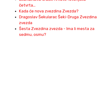
četvrta…
Kada će nova zvezdina Zvezda?
Dragoslav Šekularac Šeki-Druga Zvezdina
zvezda
Šesta Zvezdina zvezda - Ima li mesta za
sedmu, osmu?