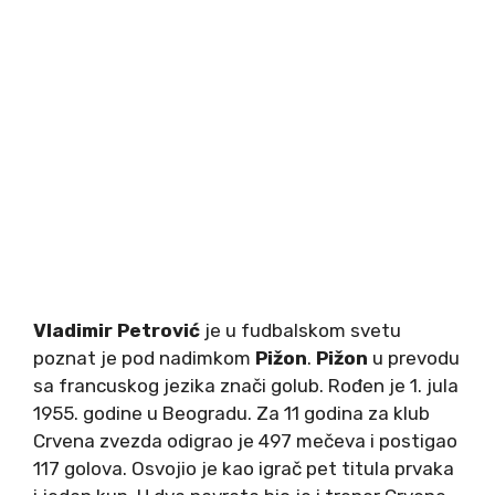
Vladimir Petrović
je u fudbalskom svetu
poznat je pod nadimkom
Pižon
.
Pižon
u prevodu
sa francuskog jezika znači golub. Rođen je 1. jula
1955. godine u Beogradu. Za 11 godina za klub
Crvena zvezda odigrao je 497 mečeva i postigao
117 golova. Osvojio je kao igrač pet titula prvaka