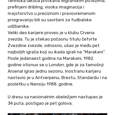
tehnička lakoća protkana filigranskim potezima,
prefinjeni dribling, visoka imaginacija i
majstorstvo u preciznom i pravovremenom
proigravanju bili su savršeni za fudbalske
udžbenike.
Veliki deo karijere proveo je u klubu Crvena
zvezda. Tu je stekao počasnu titulu četvrte
Zvezdine zvezde, odnosno, ušao je među pet
najboljih igrača koji su ikada igrali na “Marakani”.
Posle jedanaest godina na Marakani, 1982.
godine otisnuo se u London, gde je za tamošnji
Arsenal igrao jednu sezonu. Inostranu karijeru
nastavio je u Antverpenu, Brestu, Standardu i na
posletku u Nansiju 1988. godine.
U dresu sa nacionalnim obeležjem nastupao je
34 puta, postigao je pet golova.