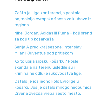
Zašto je Liga konferencija postala
najrealnija evropska šansa za klubove iz
regiona
Nike, Jordan, Adidas ili Puma – koji brend
za koji tip košarkaša
Serija A pred kraj sezone: Inter slavi,
Milan i Juventus pod pritiskom
Ko to ubija srpsku košarku? Posle
skandala na terenu usledile su i
kriminalne odluke rukovodstva lige.
Ostalo je još jedno kolo Evrolige u
košarci. Još je ostalo mnogo nedoumica.
Crvena zvezda vreba šesto mesto.