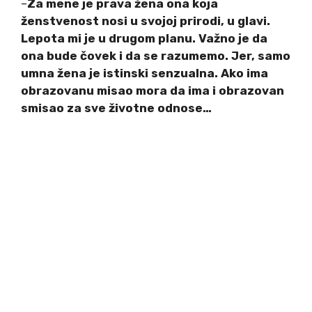
–
Za mene je prava žena ona koja
ženstvenost nosi u svojoj prirodi, u glavi.
Lepota mi je u drugom planu. Važno je da
ona bude čovek i da se razumemo. Jer, samo
umna žena je istinski senzualna. Ako ima
obrazovanu misao mora da ima i obrazovan
smisao za sve životne odnose…