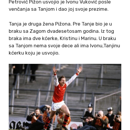
Petrović Pižon usvojio je Ivonu Vuković posle
venčanja sa Tanjom i dao joj svoje prezime.
Tanja je druga žena Pižona. Pre Tanje bio je u
braku sa Zagom dvadesetosam godina. Iz tog
braka ima dve kćerke, Kristinu i Marinu. U braku
sa Tanjom nema svoje dece ali ima Ivonu,Tanjinu
kćerku koju je usvojio.