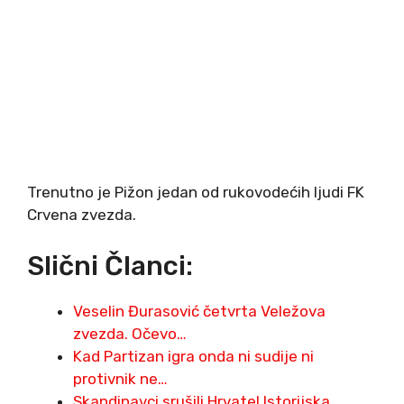
Trenutno je Pižon jedan od rukovodećih ljudi FK
Crvena zvezda.
Slični Članci:
Veselin Đurasović četvrta Veležova
zvezda. Očevo…
Kad Partizan igra onda ni sudije ni
protivnik ne…
Skandinavci srušili Hrvate! Istorijska