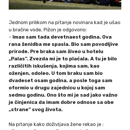
Jednom prilikom na pitanje novinara kad je ušao
u bračne vode, Pižon je odgovorio:
–
Imao sam tada devetnaest godina. Ova
rana ženidba me spasla. Bio sam povodljive
prirode. Pre braka sam živeo u hotelu
„Palas”. Zvezda mi je to plaćala. A tu je bilo
različitih iskušenja, kojima sam, kao
oženjen, odoleo. U tom braku sam bio
dvadeset osam godina, a posle toga sam
oformio u drugu zajednicu u kojoj sam
sedmu godinu. Ono što mi je sad jako važno
je činjenica da imam dobre odnose sa obe
„strane” svog života.
Na pitanje kako doživljava žene rekao je :