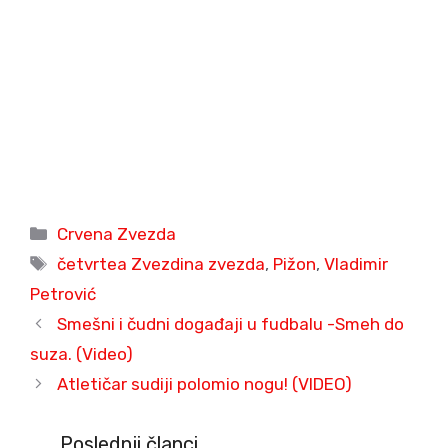
Categories
Crvena Zvezda
Tags
četvrtea Zvezdina zvezda
,
Pižon
,
Vladimir
Petrović
Smešni i čudni događaji u fudbalu -Smeh do
suza. (Video)
Atletičar sudiji polomio nogu! (VIDEO)
Poslednji članci