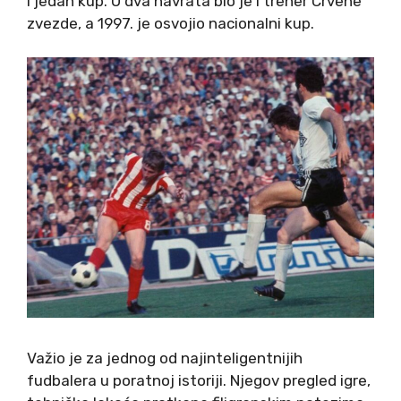
i jedan kup. U dva navrata bio je i trener Crvene
zvezde, a 1997. je osvojio nacionalni kup.
Važio je za jednog od najinteligentnijih
fudbalera u poratnoj istoriji. Njegov pregled igre,