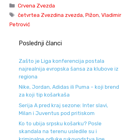
Categories
Crvena Zvezda
Tags
četvrtea Zvezdina zvezda
,
Pižon
,
Vladimir
Petrović
Poslednji članci
Zašto je Liga konferencija postala
najrealnija evropska šansa za klubove iz
regiona
Nike, Jordan, Adidas ili Puma – koji brend
za koji tip košarkaša
Serija A pred kraj sezone: Inter slavi,
Milan i Juventus pod pritiskom
Ko to ubija srpsku košarku? Posle
skandala na terenu usledile su i
kriminalne odluke rukovodstva lige.