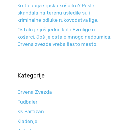
Ko to ubija srpsku košarku? Posle
skandala na terenu usledile su i
kriminalne odluke rukovodstva lige.
Ostalo je još jedno kolo Evrolige u
košarci. Još je ostalo mnogo nedoumica.
Crvena zvezda vreba šesto mesto.
Kategorije
Crvena Zvezda
Fudbaleri
KK Partizan
Klađenje