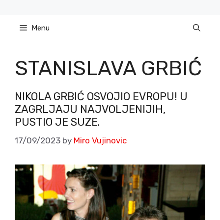
Skip
to
Menu
content
STANISLAVA GRBIĆ
NIKOLA GRBIĆ OSVOJIO EVROPU! U
ZAGRLJAJU NAJVOLJENIJIH,
PUSTIO JE SUZE.
17/09/2023
by
Miro Vujinovic