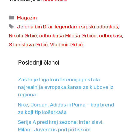
Categories
Magazin
Tags
Jelena bin Drai
,
legendarni srpski odbojkaš
,
Nikola Grbić
,
odbojkaša Miloša Grbića
,
odbojkaši
,
Stanislava Grbić
,
Vladimir Grbić
Poslednji članci
Zašto je Liga konferencija postala
najrealnija evropska šansa za klubove iz
regiona
Nike, Jordan, Adidas ili Puma – koji brend
za koji tip košarkaša
Serija A pred kraj sezone: Inter slavi,
Milan i Juventus pod pritiskom