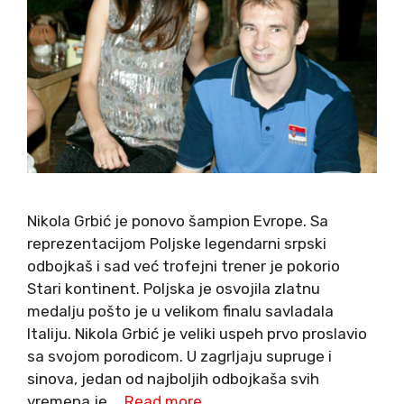
Nikola Grbić je ponovo šampion Evrope. Sa
reprezentacijom Poljske legendarni srpski
odbojkaš i sad već trofejni trener je pokorio
Stari kontinent. Poljska je osvojila zlatnu
medalju pošto je u velikom finalu savladala
Italiju. Nikola Grbić je veliki uspeh prvo proslavio
sa svojom porodicom. U zagrljaju supruge i
sinova, jedan od najboljih odbojkaša svih
vremena je …
Read more