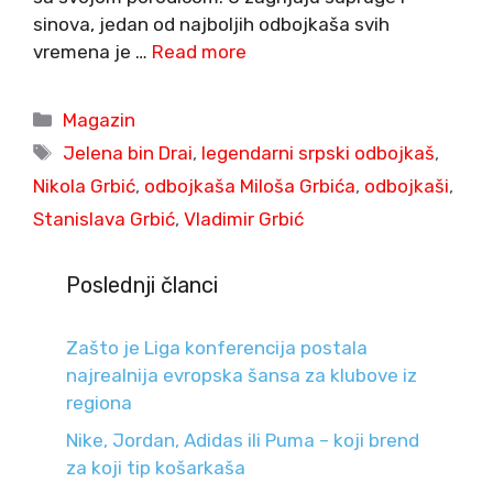
sinova, jedan od najboljih odbojkaša svih
vremena je …
Read more
Categories
Magazin
Tags
Jelena bin Drai
,
legendarni srpski odbojkaš
,
Nikola Grbić
,
odbojkaša Miloša Grbića
,
odbojkaši
,
Stanislava Grbić
,
Vladimir Grbić
Poslednji članci
Zašto je Liga konferencija postala
najrealnija evropska šansa za klubove iz
regiona
Nike, Jordan, Adidas ili Puma – koji brend
za koji tip košarkaša