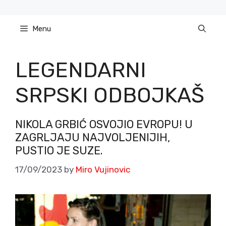
Skip
to
Menu
content
LEGENDARNI
SRPSKI ODBOJKAŠ
NIKOLA GRBIĆ OSVOJIO EVROPU! U
ZAGRLJAJU NAJVOLJENIJIH,
PUSTIO JE SUZE.
17/09/2023
by
Miro Vujinovic