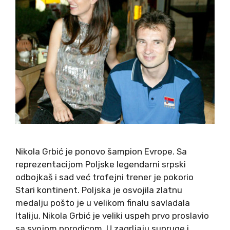
Nikola Grbić je ponovo šampion Evrope. Sa
reprezentacijom Poljske legendarni srpski
odbojkaš i sad već trofejni trener je pokorio
Stari kontinent. Poljska je osvojila zlatnu
medalju pošto je u velikom finalu savladala
Italiju. Nikola Grbić je veliki uspeh prvo proslavio
sa svojom porodicom. U zagrljaju supruge i