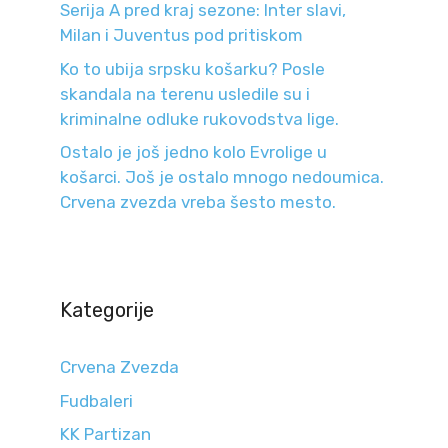
Serija A pred kraj sezone: Inter slavi,
Milan i Juventus pod pritiskom
Ko to ubija srpsku košarku? Posle
skandala na terenu usledile su i
kriminalne odluke rukovodstva lige.
Ostalo je još jedno kolo Evrolige u
košarci. Još je ostalo mnogo nedoumica.
Crvena zvezda vreba šesto mesto.
Kategorije
Crvena Zvezda
Fudbaleri
KK Partizan