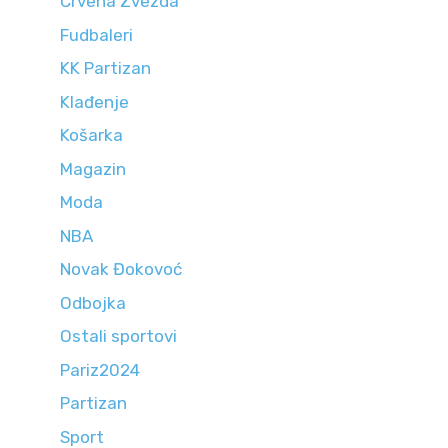
Crvena Zvezda
Fudbaleri
KK Partizan
Klađenje
Košarka
Magazin
Moda
NBA
Novak Đokovoć
Odbojka
Ostali sportovi
Pariz2024
Partizan
Sport