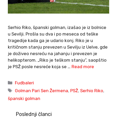
Serhio Riko, španski golman, izašao je iz bolnice
u Sevilji. Prošla su dva i po meseca od teške
tragedije kada ga je udario konj. Riko je u
kritičnom stanju prevezen u Sevilju iz Uelve, gde
je doživeo nesreću na jahanju i prevezen je
helikopterom. „Riko je teškom stanju“, saopštio
je PSŽ posle nesreće koja se …
Read more
Categories
Fudbaleri
Tags
Golman Pari Sen Žermena
,
PSŽ
,
Serhio Riko
,
španski golman
Poslednji članci