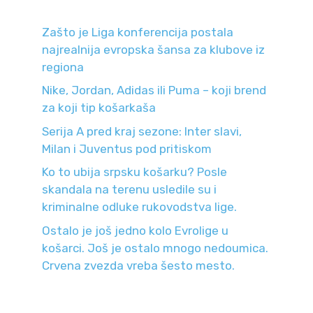
Zašto je Liga konferencija postala
najrealnija evropska šansa za klubove iz
regiona
Nike, Jordan, Adidas ili Puma – koji brend
za koji tip košarkaša
Serija A pred kraj sezone: Inter slavi,
Milan i Juventus pod pritiskom
Ko to ubija srpsku košarku? Posle
skandala na terenu usledile su i
kriminalne odluke rukovodstva lige.
Ostalo je još jedno kolo Evrolige u
košarci. Još je ostalo mnogo nedoumica.
Crvena zvezda vreba šesto mesto.