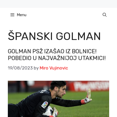
Skip
to
Menu
content
ŠPANSKI GOLMAN
GOLMAN PSŽ IZAŠAO IZ BOLNICE!
POBEDIO U NAJVAŽNIJOJ UTAKMICI!
19/08/2023
by
Miro Vujinovic