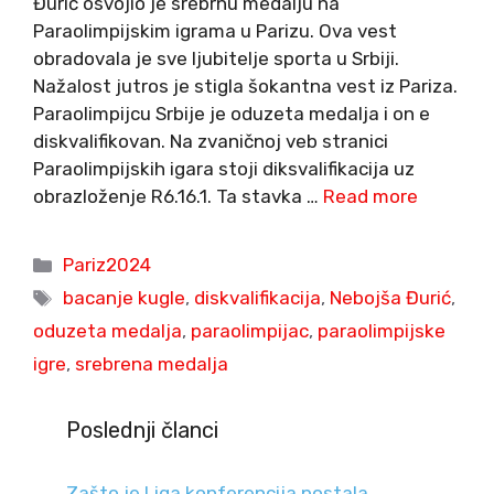
Đurić osvojio je srebrnu medalju na
Paraolimpijskim igrama u Parizu. Ova vest
obradovala je sve ljubitelje sporta u Srbiji.
Nažalost jutros je stigla šokantna vest iz Pariza.
Paraolimpijcu Srbije je oduzeta medalja i on e
diskvalifikovan. Na zvaničnoj veb stranici
Paraolimpijskih igara stoji diksvalifikacija uz
obrazloženje R6.16.1. Ta stavka …
Read more
Categories
Pariz2024
Tags
bacanje kugle
,
diskvalifikacija
,
Nebojša Đurić
,
oduzeta medalja
,
paraolimpijac
,
paraolimpijske
igre
,
srebrena medalja
Poslednji članci
Zašto je Liga konferencija postala