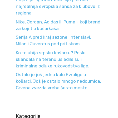
najrealnija evropska šansa za klubove iz
regiona
Nike, Jordan, Adidas ili Puma – koji brend
za koji tip košarkaša
Serija A pred kraj sezone: Inter slavi,
Milan i Juventus pod pritiskom
Ko to ubija srpsku košarku? Posle
skandala na terenu usledile su i
kriminalne odluke rukovodstva lige.
Ostalo je još jedno kolo Evrolige u
košarci. Još je ostalo mnogo nedoumica.
Crvena zvezda vreba šesto mesto.
Kategorije