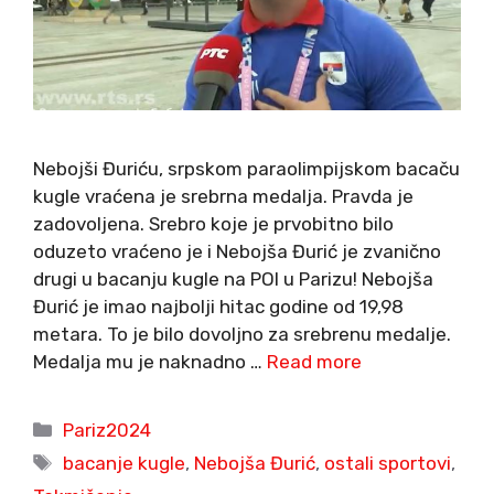
Nebojši Đuriću, srpskom paraolimpijskom bacaču
kugle vraćena je srebrna medalja. Pravda je
zadovoljena. Srebro koje je prvobitno bilo
oduzeto vraćeno je i Nebojša Đurić je zvanično
drugi u bacanju kugle na POI u Parizu! Nebojša
Đurić je imao najbolji hitac godine od 19,98
metara. To je bilo dovoljno za srebrenu medalje.
Medalja mu je naknadno …
Read more
Categories
Pariz2024
Tags
bacanje kugle
,
Nebojša Đurić
,
ostali sportovi
,