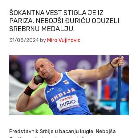
ŠOKANTNA VEST STIGLA JE IZ
PARIZA. NEBOJŠI ĐURIĆU ODUZELI
SREBRNU MEDALJU.
31/08/2024
by
Miro Vujinovic
Predstavnik Srbije u bacanju kugle, Nebojša