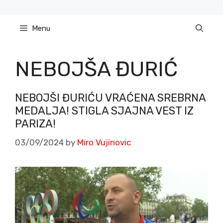
Skip
to
Menu
content
NEBOJŠA ĐURIĆ
NEBOJŠI ĐURIĆU VRAĆENA SREBRNA
MEDALJA! STIGLA SJAJNA VEST IZ
PARIZA!
03/09/2024
by
Miro Vujinovic