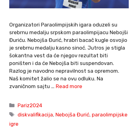
Organizatori Paraolimpijskih igara oduzeli su
srebrnu medalju srpskom paraolimpijacu Nebojši
Đuriću. Nebojša Đurić, hrabri bacač kugle osvojio
je srebrnu medalju kasno sinoć. Jutros je stigla
šokantna vest da će njegov rezultat biti
poništen i da će Nebojša biti suspendovan.
Razlog je navodno nepravilnost sa opremom.
Naš komitet žalio se na ovu odluku. Na
zvaničnom sajtu …
Read more
Categories
Pariz2024
Tags
diskvalifikacija
,
Nebojša Đurić
,
paraolimpijske
igre