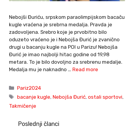
Nebojši Đuriću, srpskom paraolimpijskom bacaču
kugle vraćena je srebrna medalja. Pravda je
zadovoljena. Srebro koje je prvobitno bilo
oduzeto vraćeno je i Nebojša Đurić je zvanično
drugi u bacanju kugle na POI u Parizu! Nebojša
Đurić je imao najbolji hitac godine od 19,98
metara. To je bilo dovoljno za srebrenu medalje.
Medalja mu je naknadno …
Read more
Categories
Pariz2024
Tags
bacanje kugle
,
Nebojša Đurić
,
ostali sportovi
,
Takmičenje
Poslednji članci