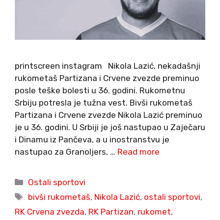
printscreen instagram Nikola Lazić, nekadašnji
rukometaš Partizana i Crvene zvezde preminuo
posle teške bolesti u 36. godini. Rukometnu
Srbiju potresla je tužna vest. Bivši rukometaš
Partizana i Crvene zvezde Nikola Lazić preminuo
je u 36. godini. U Srbiji je još nastupao u Zaječaru
i Dinamu iz Pančeva, a u inostranstvu je
nastupao za Granoljers, …
Read more
Categories
Ostali sportovi
Tags
bivši rukometaš
,
Nikola Lazić
,
ostali sportovi
,
RK Crvena zvezda
,
RK Partizan
,
rukomet
,