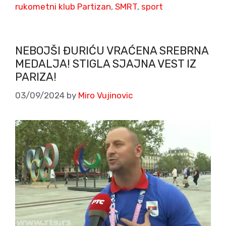
rukometni klub Partizan
,
SMRT
,
sport
NEBOJŠI ĐURIĆU VRAĆENA SREBRNA
MEDALJA! STIGLA SJAJNA VEST IZ
PARIZA!
03/09/2024
by
Miro Vujinovic