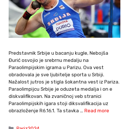
Predstavnik Srbije u bacanju kugle, Nebojša
Đurić osvojio je srebrnu medalju na
Paraolimpijskim igrama u Parizu. Ova vest
obradovala je sve ljubitelje sporta u Srbiji.
Nažalost jutros je stigla šokantna vest iz Pariza.
Paraolimpijcu Srbije je oduzeta medalja i on e
diskvalifikovan. Na zvaničnoj veb stranici
Paraolimpijskih igara stoji diksvalifikacija uz
obrazloženje R6.16.1. Ta stavka …
Read more
Categories
Pariz2024