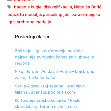
Tags
bacanje kugle
,
diskvalifikacija
,
Nebojša Đurić
,
oduzeta medalja
,
paraolimpijac
,
paraolimpijske
igre
,
srebrena medalja
Poslednji članci
Zašto je Liga konferencija postala
najrealnija evropska šansa za klubove iz
regiona
Nike, Jordan, Adidas ili Puma – koji brend
za koji tip košarkaša
Serija A pred kraj sezone: Inter slavi,
Milan i Juventus pod pritiskom
Ko to ubija srpsku košarku? Posle
skandala na terenu usledile su i