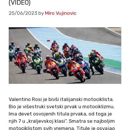
(VIDEO)
25/06/2023
by
Miro Vujinovic
Valentino Rosi je bivši italijanski motociklista.
Bio je višestruki svetski prvak u motociklizmu.
Ima devet osvojenih titula prvaka, od toga je
njih 7 u „kraljevskoj klasi“. Smatra se najboljim
motociklistom svih vremena. Titule je osvajao