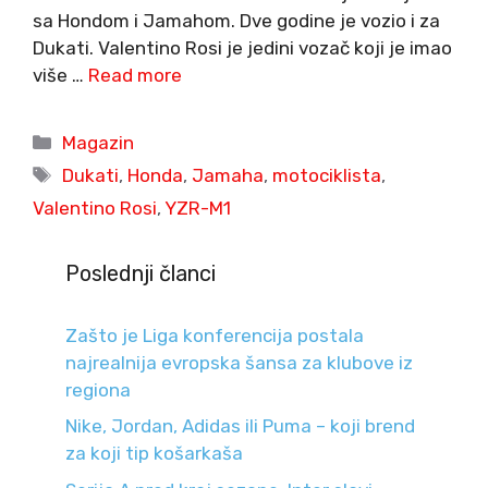
sa Hondom i Jamahom. Dve godine je vozio i za
Dukati. Valentino Rosi je jedini vozač koji je imao
više …
Read more
Categories
Magazin
Tags
Dukati
,
Honda
,
Jamaha
,
motociklista
,
Valentino Rosi
,
YZR-M1
Poslednji članci
Zašto je Liga konferencija postala
najrealnija evropska šansa za klubove iz
regiona
Nike, Jordan, Adidas ili Puma – koji brend
za koji tip košarkaša