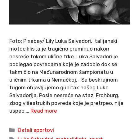
Foto: Pixabay/ Lily Luka Salvadori, italijanski
motociklista je tragično preminuo nakon
nesreće tokom ulične trke. Luka Salvadori je
podlegao povredama koje je zadobio dok se
takmičio na Međunarodnom šampionatu u
uličnim trkama u Nemačkoj. –Sa beskrajnom
tugom objavljujemo gubitak našeg Luke
Salvadorija. Posle nesreće na stazi Frohburg,
zbog višestrukih povreda koje je pretrpeo, nije
uspeo …
Read more
Categories
Ostali sportovi
Tags