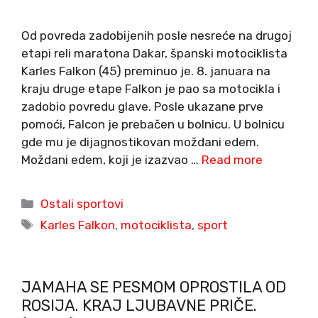
Od povreda zadobijenih posle nesreće na drugoj
etapi reli maratona Dakar, španski motociklista
Karles Falkon (45) preminuo je. 8. januara na
kraju druge etape Falkon je pao sa motocikla i
zadobio povredu glave. Posle ukazane prve
pomoći, Falcon je prebačen u bolnicu. U bolnicu
gde mu je dijagnostikovan moždani edem.
Moždani edem, koji je izazvao …
Read more
Categories
Ostali sportovi
Tags
Karles Falkon
,
motociklista
,
sport
JAMAHA SE PESMOM OPROSTILA OD
ROSIJA. KRAJ LJUBAVNE PRIČE.