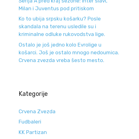
Serija A pred kraj sezone: Inter slavi,
Milan i Juventus pod pritiskom
Ko to ubija srpsku košarku? Posle
skandala na terenu usledile su i
kriminalne odluke rukovodstva lige.
Ostalo je još jedno kolo Evrolige u
košarci. Još je ostalo mnogo nedoumica.
Crvena zvezda vreba šesto mesto.
Kategorije
Crvena Zvezda
Fudbaleri
KK Partizan