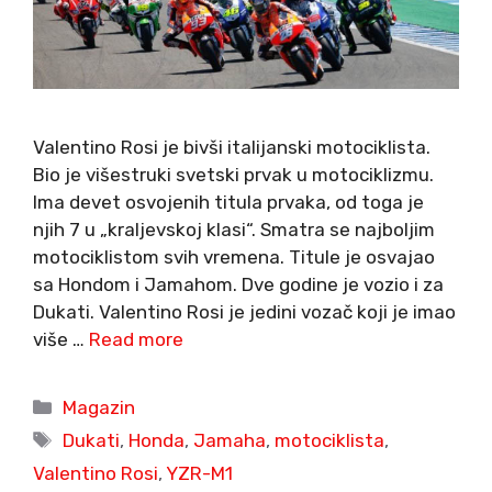
Valentino Rosi je bivši italijanski motociklista.
Bio je višestruki svetski prvak u motociklizmu.
Ima devet osvojenih titula prvaka, od toga je
njih 7 u „kraljevskoj klasi“. Smatra se najboljim
motociklistom svih vremena. Titule je osvajao
sa Hondom i Jamahom. Dve godine je vozio i za
Dukati. Valentino Rosi je jedini vozač koji je imao
više …
Read more
Categories
Magazin
Tags
Dukati
,
Honda
,
Jamaha
,
motociklista
,
Valentino Rosi
,
YZR-M1