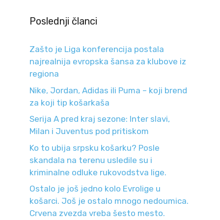
Poslednji članci
Zašto je Liga konferencija postala
najrealnija evropska šansa za klubove iz
regiona
Nike, Jordan, Adidas ili Puma – koji brend
za koji tip košarkaša
Serija A pred kraj sezone: Inter slavi,
Milan i Juventus pod pritiskom
Ko to ubija srpsku košarku? Posle
skandala na terenu usledile su i
kriminalne odluke rukovodstva lige.
Ostalo je još jedno kolo Evrolige u
košarci. Još je ostalo mnogo nedoumica.
Crvena zvezda vreba šesto mesto.