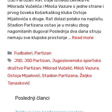
JSD Partizan. Rat traje između čelnika FK
Milorada Vučelića i Miloša Vazure s jedne strane i
prvog čoveka Košarkaškog kluba Ostoje
Mijailovića s druge. Rat dolazi polako na naplatu.
Stadion Partizana ostao je u mraku zbog
nagomilanih dugova! Poslednja dva dana struju
nemaju sve klupske prostorije …
Read more
Categories
Fudbaleri
,
Partizan
Tags
JSD
,
JSD Partizan
,
Jugoslovensko sportsko
društvo Partizan
,
Milorad Vučelić
,
Miloš Vazura
,
Ostoja Mijailović
,
Stadion Partizana
,
Željko
Tanasković
Poslednji članci