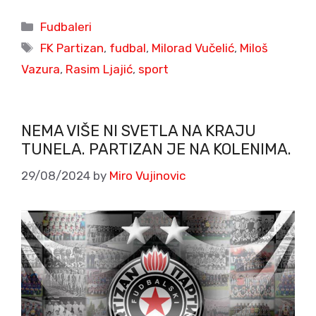
Categories
Fudbaleri
Tags
FK Partizan
,
fudbal
,
Milorad Vučelić
,
Miloš
Vazura
,
Rasim Ljajić
,
sport
NEMA VIŠE NI SVETLA NA KRAJU
TUNELA. PARTIZAN JE NA KOLENIMA.
29/08/2024
by
Miro Vujinovic