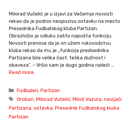
Milorad Vučelić je u izjavi za Večernje novosti
rekao da je podnio neopozivu ostavku na mesto
Presednika Fudbalskog kluba Partizan.
Obrazložio je odluku zašto napušta funkciju.
Novosti prenose da je on užem rukovodstvu
kluba rekao da mu je „funkcija predsednika
Partizana bila velika čast, teška dužnost i
obaveza“. – Vršio sam je dugo godina radeći …
Read more
Categories
Fudbaleri
,
Partizan
Tags
Grobari
,
Milorad Vučelić
,
Miloš Vazura
,
navijači
Partizana
,
ostavka
,
Presednik Fudbalskog kluba
Partizan