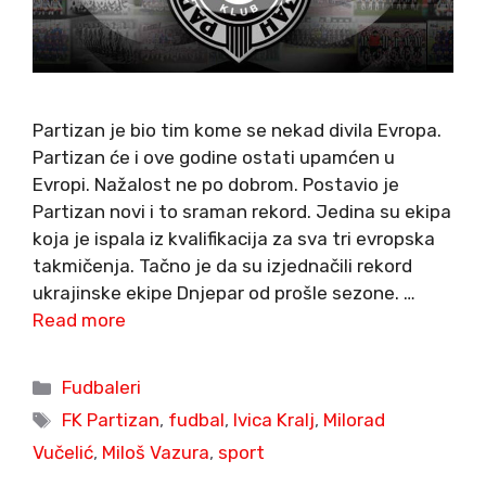
Partizan je bio tim kome se nekad divila Evropa.
Partizan će i ove godine ostati upamćen u
Evropi. Nažalost ne po dobrom. Postavio je
Partizan novi i to sraman rekord. Jedina su ekipa
koja je ispala iz kvalifikacija za sva tri evropska
takmičenja. Tačno je da su izjednačili rekord
ukrajinske ekipe Dnjepar od prošle sezone. …
Read more
Categories
Fudbaleri
Tags
FK Partizan
,
fudbal
,
Ivica Kralj
,
Milorad
Vučelić
,
Miloš Vazura
,
sport