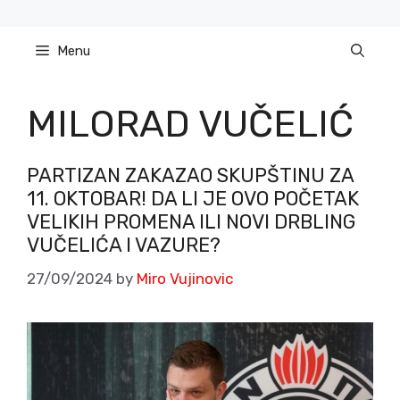
Skip
to
Menu
content
MILORAD VUČELIĆ
PARTIZAN ZAKAZAO SKUPŠTINU ZA
11. OKTOBAR! DA LI JE OVO POČETAK
VELIKIH PROMENA ILI NOVI DRBLING
VUČELIĆA I VAZURE?
27/09/2024
by
Miro Vujinovic