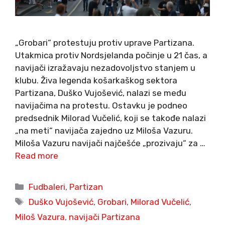
„Grobari“ protestuju protiv uprave Partizana.
Utakmica protiv Nordsjelanda počinje u 21 čas, a
navijači izražavaju nezadovoljstvo stanjem u
klubu. Živa legenda košarkaškog sektora
Partizana, Duško Vujošević, nalazi se među
navijačima na protestu. Ostavku je podneo
predsednik Milorad Vučelić, koji se takođe nalazi
„na meti“ navijača zajedno uz Miloša Vazuru.
Miloša Vazuru navijači najčešće „prozivaju“ za …
Read more
Categories
Fudbaleri
,
Partizan
Tags
Duško Vujošević
,
Grobari
,
Milorad Vučelić
,
Miloš Vazura
,
navijači Partizana