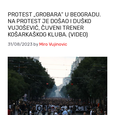
PROTEST „GROBARA“ U BEOGRADU.
NA PROTEST JE DOŠAO I DUŠKO
VUJOŠEVIĆ, ČUVENI TRENER
KOŠARKAŠKOG KLUBA. (VIDEO)
31/08/2023
by
Miro Vujinovic