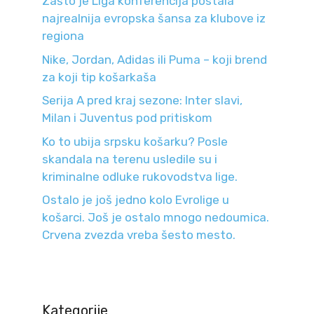
Zašto je Liga konferencija postala
najrealnija evropska šansa za klubove iz
regiona
Nike, Jordan, Adidas ili Puma – koji brend
za koji tip košarkaša
Serija A pred kraj sezone: Inter slavi,
Milan i Juventus pod pritiskom
Ko to ubija srpsku košarku? Posle
skandala na terenu usledile su i
kriminalne odluke rukovodstva lige.
Ostalo je još jedno kolo Evrolige u
košarci. Još je ostalo mnogo nedoumica.
Crvena zvezda vreba šesto mesto.
Kategorije