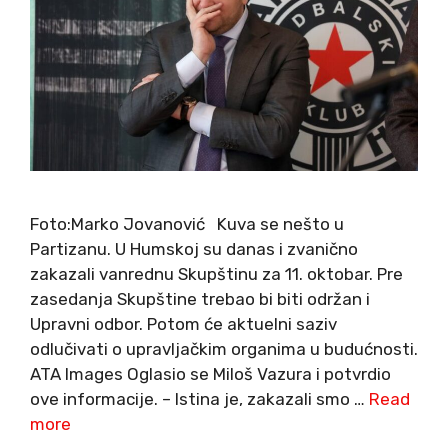
Foto:Marko Jovanović Kuva se nešto u
Partizanu. U Humskoj su danas i zvanično
zakazali vanrednu Skupštinu za 11. oktobar. Pre
zasedanja Skupštine trebao bi biti održan i
Upravni odbor. Potom će aktuelni saziv
odlučivati o upravljačkim organima u budućnosti.
ATA Images Oglasio se Miloš Vazura i potvrdio
ove informacije. – Istina je, zakazali smo …
Read
more