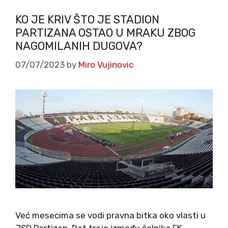
KO JE KRIV ŠTO JE STADION
PARTIZANA OSTAO U MRAKU ZBOG
NAGOMILANIH DUGOVA?
07/07/2023
by
Miro Vujinovic
Već mesecima se vodi pravna bitka oko vlasti u