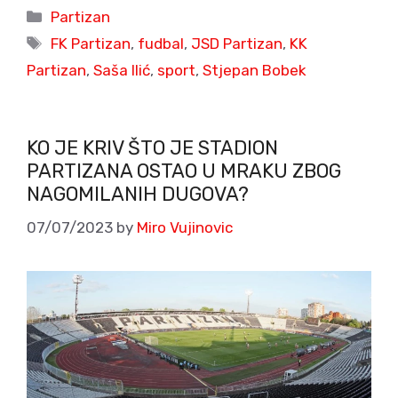
Categories
Partizan
Tags
FK Partizan
,
fudbal
,
JSD Partizan
,
KK
Partizan
,
Saša Ilić
,
sport
,
Stjepan Bobek
KO JE KRIV ŠTO JE STADION
PARTIZANA OSTAO U MRAKU ZBOG
NAGOMILANIH DUGOVA?
07/07/2023
by
Miro Vujinovic