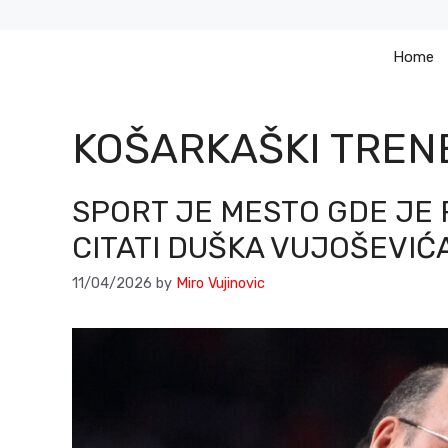
Skip
to
Home
content
KOŠARKAŠKI TREN
SPORT JE MESTO GDE JE 
CITATI DUŠKA VUJOŠEVIĆA
11/04/2026
by
Miro Vujinovic