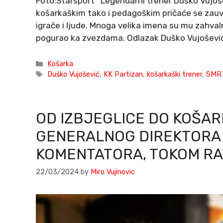
Foto:Starsport Legendarni trener Duško Vujoše
košarkaškim tako i pedagoškim pričaće se zauve
igrače i ljude. Mnoga velika imena su mu zahvaln
pogurao ka zvezdama. Odlazak Duško Vujoševi
Categories
Košarka
Tags
Duško Vujošević
,
KK Partizan
,
košarkaški trener
,
SMR
OD IZBJEGLICE DO KOŠAR
GENERALNOG DIREKTORA K
KOMENTATORA, TOKOM RAT
22/03/2024
by
Miro Vujinovic