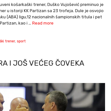
veni košarkaški trener, Duško Vujošević preminuo je
ner u istoriji KK Partizan sa 23 trofeja. Dule je osvojio
u (ABA) ligu,12 nacionalnih šampionskih titula i pet
Partizan, kao i …
Read more
ški trener
,
sport
A I JOŠ VEĆEG ČOVEKA