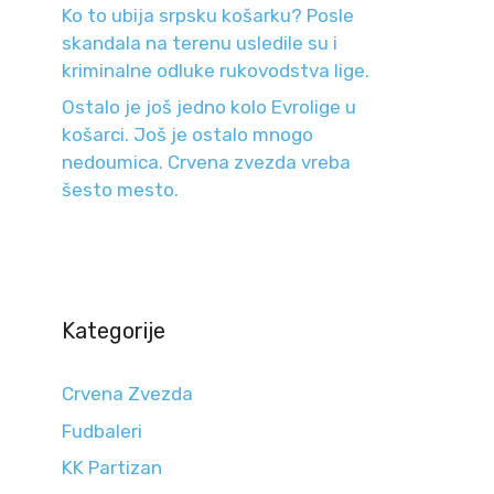
Ko to ubija srpsku košarku? Posle
skandala na terenu usledile su i
kriminalne odluke rukovodstva lige.
Ostalo je još jedno kolo Evrolige u
košarci. Još je ostalo mnogo
nedoumica. Crvena zvezda vreba
šesto mesto.
Kategorije
Crvena Zvezda
Fudbaleri
KK Partizan