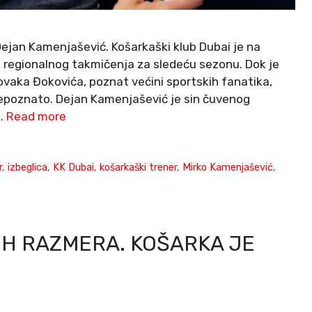
Dejan Kamenjašević. Košarkaški klub Dubai je na
k regionalnog takmičenja za sledeću sezonu. Dok je
ovaka Đokovića, poznat većini sportskih fanatika,
epoznato. Dejan Kamenjašević je sin čuvenog
 …
Read more
r
,
izbeglica
,
KK Dubai
,
košarkaški trener
,
Mirko Kamenjašević
,
IH RAZMERA. KOŠARKA JE