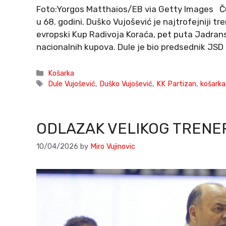
Foto:Yorgos Matthaios/EB via Getty Images Ču
u 68. godini. Duško Vujošević je najtrofejniji tre
evropski Kup Radivoja Koraća, pet puta Jadransk
nacionalnih kupova. Dule je bio predsednik JSD 
Categories
Košarka
Tags
Dule Vujošević
,
Duško Vujošević
,
KK Partizan
,
košarka
ODLAZAK VELIKOG TRENER
10/04/2026
by
Miro Vujinovic