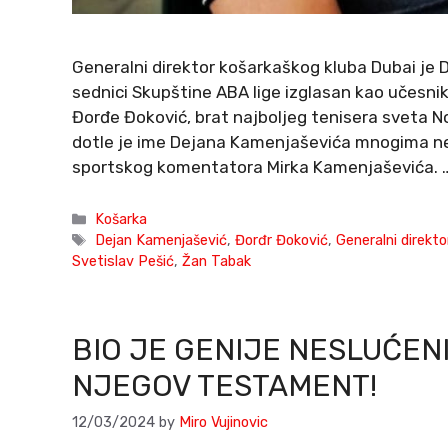
Generalni direktor košarkaškog kluba Dubai je 
sednici Skupštine ABA lige izglasan kao učesni
Đorđe Đoković, brat najboljeg tenisera sveta N
dotle je ime Dejana Kamenjaševića mnogima n
sportskog komentatora Mirka Kamenjaševića.
Categories
Košarka
Tags
Dejan Kamenjašević
,
Đorđr Đoković
,
Generalni direkto
Svetislav Pešić
,
Žan Tabak
BIO JE GENIJE NESLUĆEN
NJEGOV TESTAMENT!
12/03/2024
by
Miro Vujinovic