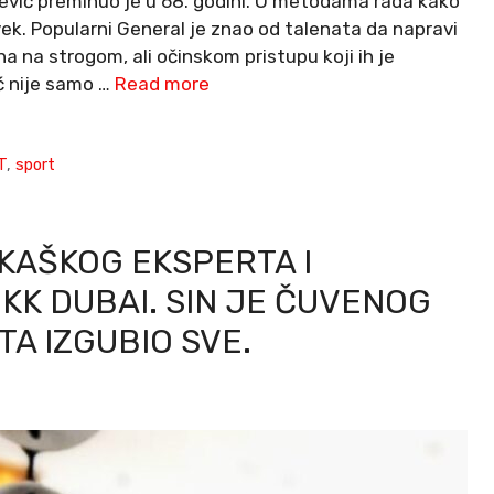
vić preminuo je u 68. godini. O metodama rada kako
k. Popularni General je znao od talenata da napravi
a na strogom, ali očinskom pristupu koji ih je
ć nije samo …
Read more
T
,
sport
KAŠKOG EKSPERTA I
K DUBAI. SIN JE ČUVENOG
A IZGUBIO SVE.