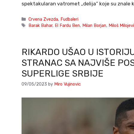
spektakularan vatromet „delija“ koje su znale 
Categories
Crvena Zvezda
,
Fudbaleri
Tags
Barak Bahar
,
El Fardu Ben
,
Milan Borjan
,
Miloš Milojev
RIKARDO UŠAO U ISTORIJ
STRANAC SA NAJVIŠE POS
SUPERLIGE SRBIJE
09/05/2023
by
Miro Vujinovic