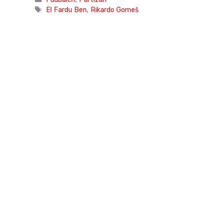
Tags
El Fardu Ben
,
Rikardo Gomeš