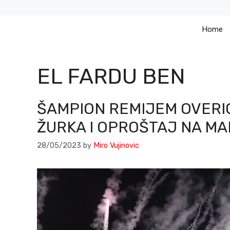
Skip
to
Home
content
EL FARDU BEN
ŠAMPION REMIJEM OVERIO
ŽURKA I OPROŠTAJ NA MAR
28/05/2023
by
Miro Vujinovic