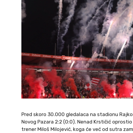
Pred skoro 30.000 gledalaca na stadionu Rajko M
Novog Pazara 2:2 (0:0). Nenad Krstičić oprostio
trener Miloš Milojević, koga će već od sutra zam