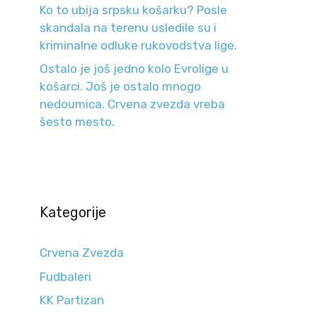
Ko to ubija srpsku košarku? Posle
skandala na terenu usledile su i
kriminalne odluke rukovodstva lige.
Ostalo je još jedno kolo Evrolige u
košarci. Još je ostalo mnogo
nedoumica. Crvena zvezda vreba
šesto mesto.
Kategorije
Crvena Zvezda
Fudbaleri
KK Partizan