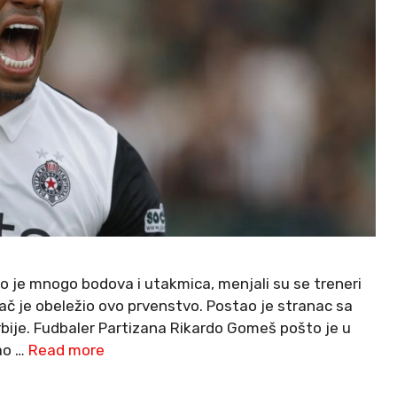
o je mnogo bodova i utakmica, menjali su se treneri
igrač je obeležio ovo prvenstvo. Postao je stranac sa
Srbije. Fudbaler Partizana Rikardo Gomeš pošto je u
ao …
Read more