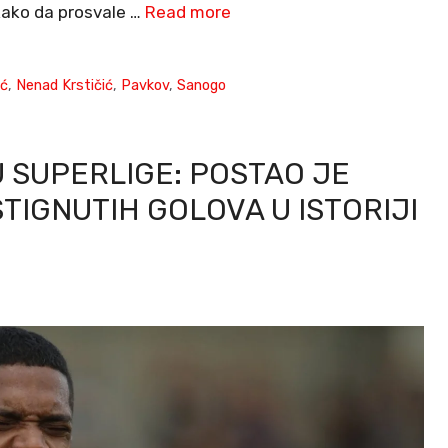
kako da prosvale …
Read more
ić
,
Nenad Krstičić
,
Pavkov
,
Sanogo
U SUPERLIGE: POSTAO JE
TIGNUTIH GOLOVA U ISTORIJI