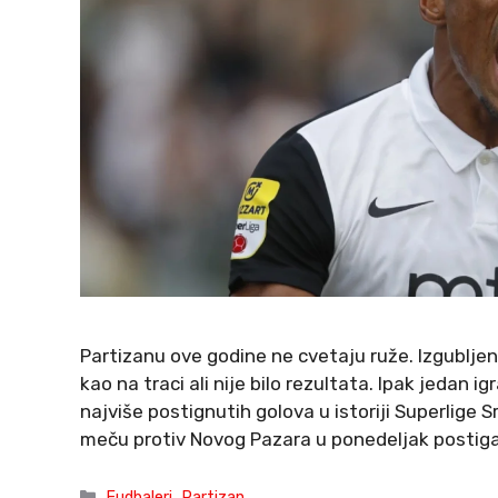
Partizanu ove godine ne cvetaju ruže. Izgubljen
kao na traci ali nije bilo rezultata. Ipak jedan 
najviše postignutih golova u istoriji Superlige 
meču protiv Novog Pazara u ponedeljak postig
Categories
Fudbaleri
,
Partizan