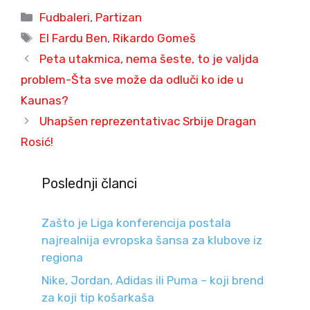
Categories
Fudbaleri
,
Partizan
Tags
El Fardu Ben
,
Rikardo Gomeš
Peta utakmica, nema šeste, to je valjda
problem-Šta sve može da odluči ko ide u
Kaunas?
Uhapšen reprezentativac Srbije Dragan
Rosić!
Poslednji članci
Zašto je Liga konferencija postala
najrealnija evropska šansa za klubove iz
regiona
Nike, Jordan, Adidas ili Puma – koji brend
za koji tip košarkaša