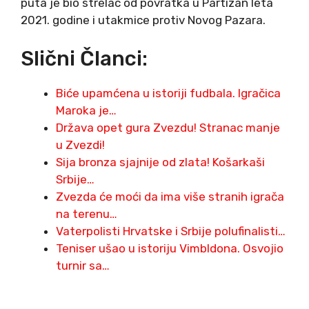
puta je bio strelac od povratka u Partizan leta
2021. godine i utakmice protiv Novog Pazara.
Slični Članci:
Biće upamćena u istoriji fudbala. Igračica
Maroka je…
Država opet gura Zvezdu! Stranac manje
u Zvezdi!
Sija bronza sjajnije od zlata! Košarkaši
Srbije…
Zvezda će moći da ima više stranih igrača
na terenu…
Vaterpolisti Hrvatske i Srbije polufinalisti…
Teniser ušao u istoriju Vimbldona. Osvojio
turnir sa…