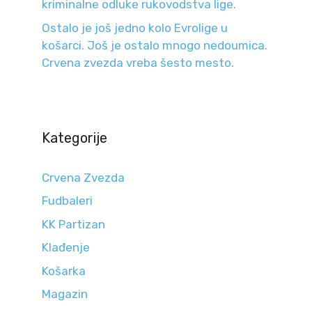
kriminalne odluke rukovodstva lige.
Ostalo je još jedno kolo Evrolige u
košarci. Još je ostalo mnogo nedoumica.
Crvena zvezda vreba šesto mesto.
Kategorije
Crvena Zvezda
Fudbaleri
KK Partizan
Klađenje
Košarka
Magazin