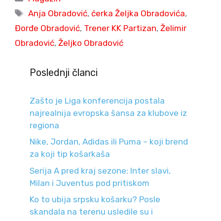
Tags
Anja Obradović
,
ćerka Željka Obradovića
,
Đorđe Obradović
,
Trener KK Partizan
,
Želimir
Obradović
,
Željko Obradović
Poslednji članci
Zašto je Liga konferencija postala
najrealnija evropska šansa za klubove iz
regiona
Nike, Jordan, Adidas ili Puma – koji brend
za koji tip košarkaša
Serija A pred kraj sezone: Inter slavi,
Milan i Juventus pod pritiskom
Ko to ubija srpsku košarku? Posle
skandala na terenu usledile su i