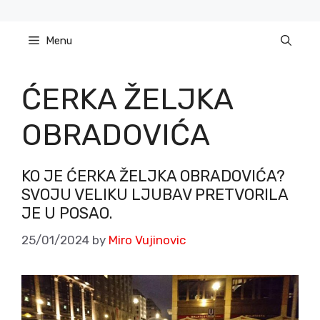
Skip
to
Menu
content
ĆERKA ŽELJKA
OBRADOVIĆA
KO JE ĆERKA ŽELJKA OBRADOVIĆA?
SVOJU VELIKU LJUBAV PRETVORILA
JE U POSAO.
25/01/2024
by
Miro Vujinovic