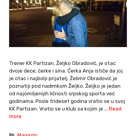
Trener KK Partizan, Željko Obradović, je otac
dvoje dece, ćerke i sina. Ćerka Anja ističe da joj
je otac i najbolji prijatelj. Želimir Obradović je
poznatiji pod nadimkom Željko. Željko je jedan
od najomiljenijih ličnosti srpskog sporta već
godinama. Posle trideset godina vratio se u svoj
KK Partizan. Vratio se u klub sa kojim je …
Read
more
Categories
Magazin