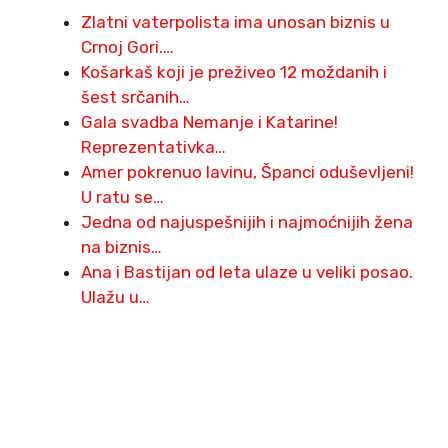
Zlatni vaterpolista ima unosan biznis u
Crnoj Gori.…
Košarkaš koji je preživeo 12 moždanih i
šest srčanih…
Gala svadba Nemanje i Katarine!
Reprezentativka…
Amer pokrenuo lavinu, Španci oduševljeni!
U ratu se…
Jedna od najuspešnijih i najmoćnijih žena
na biznis…
Ana i Bastijan od leta ulaze u veliki posao.
Ulažu u…