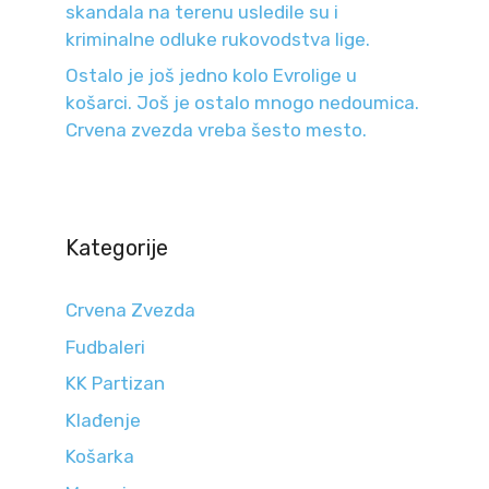
skandala na terenu usledile su i
kriminalne odluke rukovodstva lige.
Ostalo je još jedno kolo Evrolige u
košarci. Još je ostalo mnogo nedoumica.
Crvena zvezda vreba šesto mesto.
Kategorije
Crvena Zvezda
Fudbaleri
KK Partizan
Klađenje
Košarka