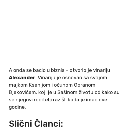
A onda se bacio u biznis – otvorio je vinariju
Alexander
. Vinariju je osnovao sa svojom
majkom Ksenijom i očuhom Goranom
Bjekovićem, koji je u Sašinom životu od kako su
se njegovi roditelji razišli kada je imao dve
godine.
Slični Članci: