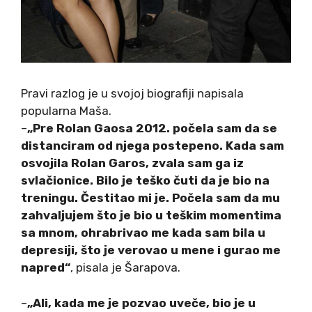
Pravi razlog je u svojoj biografiji napisala
popularna Maša.
–
„Pre Rolan Gaosa 2012. počela sam da se
distanciram od njega postepeno. Kada sam
osvojila Rolan Garos, zvala sam ga iz
svlačionice. Bilo je teško čuti da je bio na
treningu. Čestitao mi je. Počela sam da mu
zahvaljujem što je bio u teškim momentima
sa mnom, ohrabrivao me kada sam bila u
depresiji, što je verovao u mene i gurao me
napred“
, pisala je Šarapova.
–
„Ali, kada me je pozvao uveče, bio je u