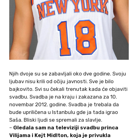
Njih dvoje su se zabavljali oko dve godine. Svoju
ljubav nisu krili od očiju javnosti. Sve je bilo
bajkovito. Svi su čekali trenutak kada će objaviti
svadbu. Svadba je na kraju i zakazana za 10.
novembar 2012. godine. Svadba je trebala da
bude upriličena u Istanbulu gde ja tada igrao
Saša. Bliski ljudi se spremali za slavlje.
–
Gledala sam na televiziji svadbu princa
Vilijama i Kejt Midlton, koja je privukla