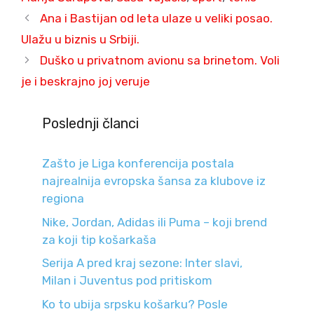
Ana i Bastijan od leta ulaze u veliki posao.
Ulažu u biznis u Srbiji.
Duško u privatnom avionu sa brinetom. Voli
je i beskrajno joj veruje
Poslednji članci
Zašto je Liga konferencija postala
najrealnija evropska šansa za klubove iz
regiona
Nike, Jordan, Adidas ili Puma – koji brend
za koji tip košarkaša
Serija A pred kraj sezone: Inter slavi,
Milan i Juventus pod pritiskom
Ko to ubija srpsku košarku? Posle