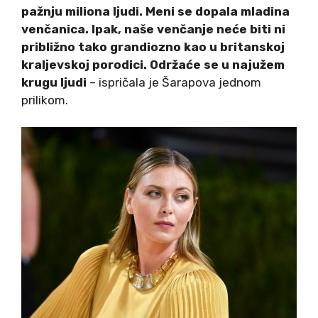
pažnju miliona ljudi. Meni se dopala mladina
venčanica. Ipak, naše venčanje neće biti ni
približno tako grandiozno kao u britanskoj
kraljevskoj porodici. Održaće se u najužem
krugu ljudi
– ispričala je Šarapova jednom
prilikom.