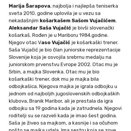
Marija Šarapova
, najbolja i najlepša teniserka
sveta 2010. godine uplovila je u vezu sa
nekadašnjim
košarkašem Sašom Vujačićem
.
Aleksandar Saša Vujačić
je bivši slovenački
košarkaš. Rođen je u Mariboru 1984.godine.
Njegov otac V
aso Vujačić
je košarkaški trener.
Saša Vujačić je bio član juniorske reprezentacije
Slovenije koja je osvojila srebrnu medalju na
juniorskom prvenstvu Evrope 2002. Otac mu je
Srbin, a majka Slovenka. Otac mu je bio
košarkaški trener, dok mu je majka bila
odbojkašica. Njegova majka je igrala odbojku u
jednom od najboljih jugoslovenskih odbojkaških
klubova, Branik Maribor, ali je prestala da igra
odbojku sa 19 godina kada je zatrudnela. Njegovi
roditelji su se razveli kada je imao šest godina.
Saša je živeo sa majkom, a kasnije i sa očuhom
pošto se majka udala. Ima sestru koja se zove