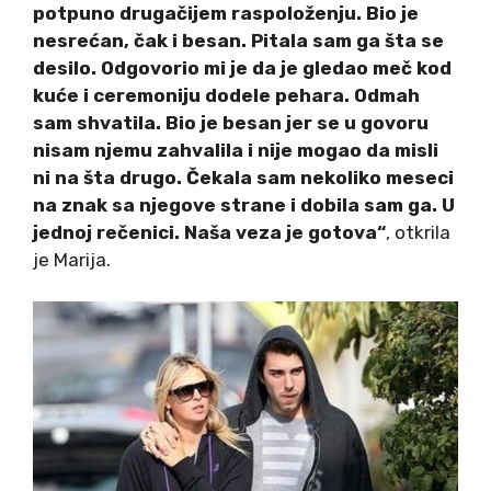
potpuno drugačijem raspoloženju. Bio je
nesrećan, čak i besan. Pitala sam ga šta se
desilo. Odgovorio mi je da je gledao meč kod
kuće i ceremoniju dodele pehara. Odmah
sam shvatila. Bio je besan jer se u govoru
nisam njemu zahvalila i nije mogao da misli
ni na šta drugo. Čekala sam nekoliko meseci
na znak sa njegove strane i dobila sam ga. U
jednoj rečenici. Naša veza je gotova“
, otkrila
je Marija.