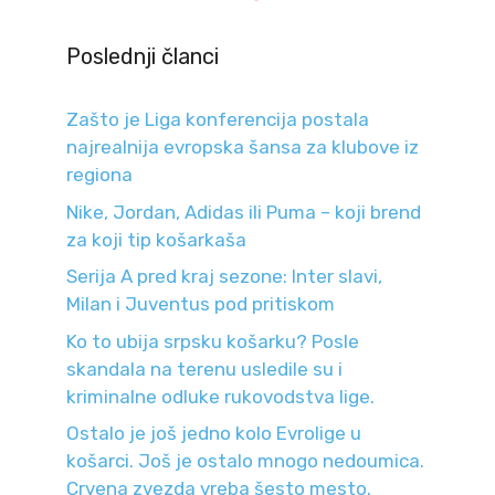
Poslednji članci
Zašto je Liga konferencija postala
najrealnija evropska šansa za klubove iz
regiona
Nike, Jordan, Adidas ili Puma – koji brend
za koji tip košarkaša
Serija A pred kraj sezone: Inter slavi,
Milan i Juventus pod pritiskom
Ko to ubija srpsku košarku? Posle
skandala na terenu usledile su i
kriminalne odluke rukovodstva lige.
Ostalo je još jedno kolo Evrolige u
košarci. Još je ostalo mnogo nedoumica.
Crvena zvezda vreba šesto mesto.