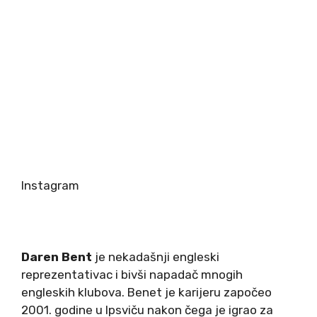
Instagram
Daren Bent
je nekadašnji engleski
reprezentativac i bivši napadač mnogih
engleskih klubova. Benet je karijeru započeo
2001. godine u Ipsviču nakon čega je igrao za