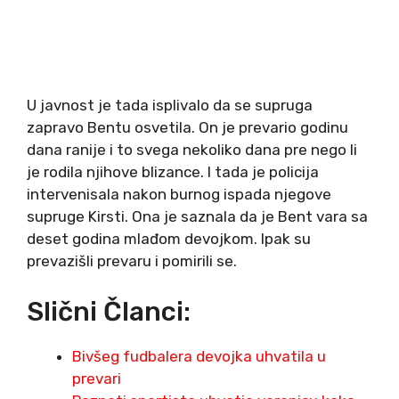
U javnost je tada isplivalo da se supruga
zapravo Bentu osvetila. On je prevario godinu
dana ranije i to svega nekoliko dana pre nego li
je rodila njihove blizance. I tada je policija
intervenisala nakon burnog ispada njegove
supruge Kirsti. Ona je saznala da je Bent vara sa
deset godina mlađom devojkom. Ipak su
prevazišli prevaru i pomirili se.
Slični Članci:
Bivšeg fudbalera devojka uhvatila u
prevari