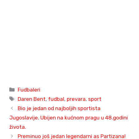
Categories
Fudbaleri
Tags
Daren Bent
,
fudbal
,
prevara
,
sport
Bio je jedan od najboljih sportista
Jugoslavije. Ubijen na kućnom pragu u 48.godini
života.
Preminuo još jedan legendarni as Partizana!