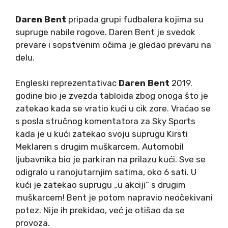
Daren Bent
pripada grupi fudbalera kojima su
supruge nabile rogove. Daren Bent je svedok
prevare i sopstvenim očima je gledao prevaru na
delu.
Engleski reprezentativac
Daren Bent
2019.
godine bio je zvezda tabloida zbog onoga što je
zatekao kada se vratio kući u cik zore. Vraćao se
s posla stručnog komentatora za Sky Sports
kada je u kući zatekao svoju suprugu Kirsti
Meklaren s drugim muškarcem. Automobil
ljubavnika bio je parkiran na prilazu kući. Sve se
odigralo u ranojutarnjim satima, oko 6 sati. U
kući je zatekao suprugu „u akciji“ s drugim
muškarcem! Bent je potom napravio neočekivani
potez. Nije ih prekidao, već je otišao da se
provoza.