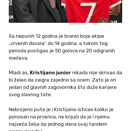
Sa nepunih 12 godina je branio boje ekipe
„crvenih đavola“ do 14 godina, a tokom tog
perioda postigao je 50 golova na 20 odigranih
mečeva.
Mladi as,
Kristijano junior
nikada nije skrivao da
bi želeo da zaigra zajedno sa ocem. Zato je on
jedan od glavnih zagovornika što duže karijere
svog slavnog tate.
Nebrojeno puta je i Kristijano isticao koliko je
ponosan na prvenca, ne krijući da je i njemu
najveća želja da jednog dana ovaj tandem