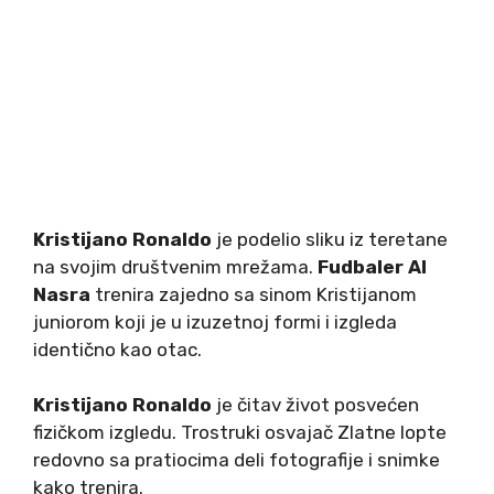
Kristijano Ronaldo
je podelio sliku iz teretane
na svojim društvenim mrežama.
Fudbaler Al
Nasra
trenira zajedno sa sinom Kristijanom
juniorom koji je u izuzetnoj formi i izgleda
identično kao otac.
Kristijano Ronaldo
je čitav život posvećen
fizičkom izgledu. Trostruki osvajač Zlatne lopte
redovno sa pratiocima deli fotografije i snimke
kako trenira.