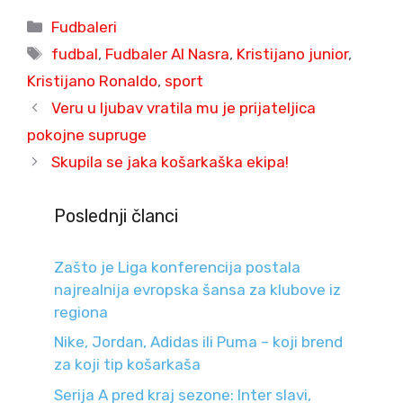
Categories
Fudbaleri
Tags
fudbal
,
Fudbaler Al Nasra
,
Kristijano junior
,
Kristijano Ronaldo
,
sport
Veru u ljubav vratila mu je prijateljica
pokojne supruge
Skupila se jaka košarkaška ekipa!
Poslednji članci
Zašto je Liga konferencija postala
najrealnija evropska šansa za klubove iz
regiona
Nike, Jordan, Adidas ili Puma – koji brend
za koji tip košarkaša
Serija A pred kraj sezone: Inter slavi,