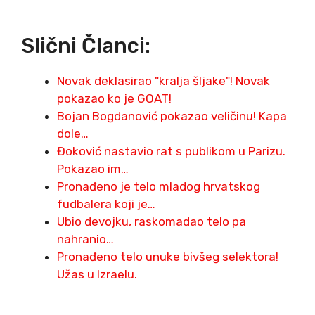
Slični Članci:
Novak deklasirao "kralja šljake"! Novak
pokazao ko je GOAT!
Bojan Bogdanović pokazao veličinu! Kapa
dole…
Đoković nastavio rat s publikom u Parizu.
Pokazao im…
Pronađeno je telo mladog hrvatskog
fudbalera koji je…
Ubio devojku, raskomadao telo pa
nahranio…
Pronađeno telo unuke bivšeg selektora!
Užas u Izraelu.