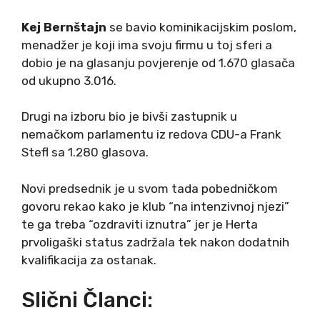
Kej Bernštajn
se bavio kominikacijskim poslom,
menadžer je koji ima svoju firmu u toj sferi a
dobio je na glasanju povjerenje od 1.670 glasača
od ukupno 3.016.
Drugi na izboru bio je bivši zastupnik u
nemačkom parlamentu iz redova CDU-a Frank
Stefl sa 1.280 glasova.
Novi predsednik je u svom tada pobedničkom
govoru rekao kako je klub “na intenzivnoj njezi”
te ga treba “ozdraviti iznutra” jer je Herta
prvoligaški status zadržala tek nakon dodatnih
kvalifikacija za ostanak.
Slični Članci: