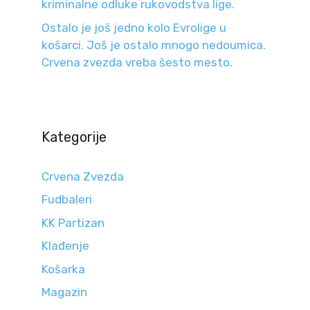
kriminalne odluke rukovodstva lige.
Ostalo je još jedno kolo Evrolige u
košarci. Još je ostalo mnogo nedoumica.
Crvena zvezda vreba šesto mesto.
Kategorije
Crvena Zvezda
Fudbaleri
KK Partizan
Klađenje
Košarka
Magazin