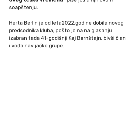
soapštenju.
Herta Berlin je od leta2022.godine dobila novog
predsednika kluba, pošto je na na glasanju
izabran tada 41-godišnji Kej Bernštajn, bivši član
i vođa navijačke grupe.