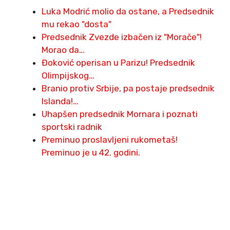
Luka Modrić molio da ostane, a Predsednik
mu rekao "dosta"
Predsednik Zvezde izbačen iz "Morače"!
Morao da…
Đoković operisan u Parizu! Predsednik
Olimpijskog…
Branio protiv Srbije, pa postaje predsednik
Islanda!…
Uhapšen predsednik Mornara i poznati
sportski radnik
Preminuo proslavljeni rukometaš!
Preminuo je u 42. godini.