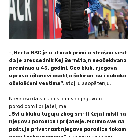
-„
Herta BSC je u utorak primila strašnu vest
da je predsednik Kej Bernštajn neočekivano
preminuo u 43. godini. Ceo klub, njegova
uprava i članovi osoblja šokirani su i duboko
ožalošćeni vestima“
, stoji u saopštenju.
Naveli su da su u mislima sa njegovom
porodicom i prijateljima.
„Svi u klubu tuguju zbog smrti Keja i misli na
njegovu porodicu i prijatelje. Molimo sve da
poštuju privatnost njegove porodice tokom
ovog teško vremena“
piše još u njihovom