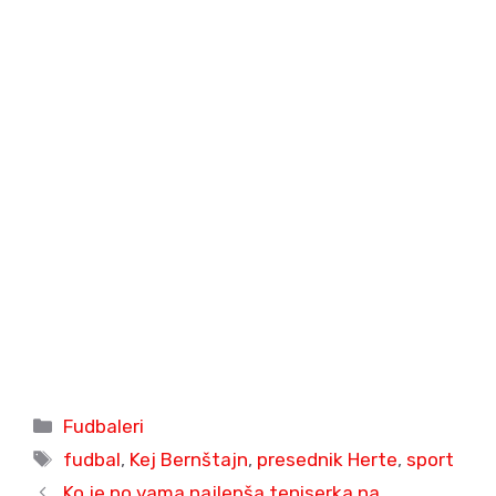
Categories
Fudbaleri
Tags
fudbal
,
Kej Bernštajn
,
presednik Herte
,
sport
Ko je po vama najlepša teniserka na