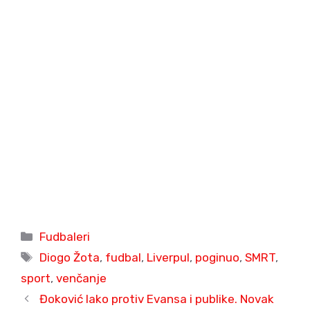
Categories
Fudbaleri
Tags
Diogo Žota
,
fudbal
,
Liverpul
,
poginuo
,
SMRT
,
sport
,
venčanje
Đoković lako protiv Evansa i publike. Novak