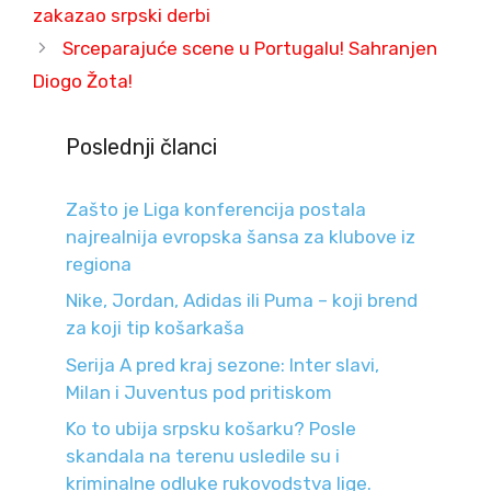
zakazao srpski derbi
Srceparajuće scene u Portugalu! Sahranjen
Diogo Žota!
Poslednji članci
Zašto je Liga konferencija postala
najrealnija evropska šansa za klubove iz
regiona
Nike, Jordan, Adidas ili Puma – koji brend
za koji tip košarkaša
Serija A pred kraj sezone: Inter slavi,
Milan i Juventus pod pritiskom
Ko to ubija srpsku košarku? Posle
skandala na terenu usledile su i
kriminalne odluke rukovodstva lige.