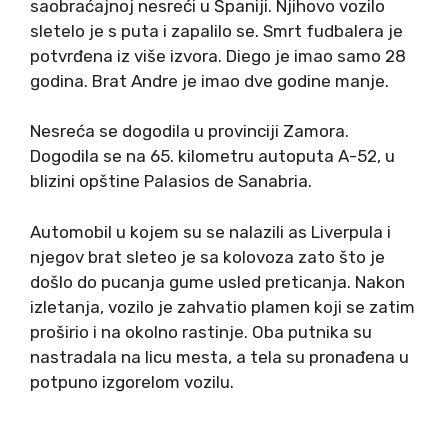
saobraćajnoj nesreći u Španiji. Njihovo vozilo
sletelo je s puta i zapalilo se. Smrt fudbalera je
potvrđena iz više izvora. Diego je imao samo 28
godina. Brat Andre je imao dve godine manje.
Nesreća se dogodila u provinciji Zamora.
Dogodila se na 65. kilometru autoputa A-52, u
blizini opštine Palasios de Sanabria.
Automobil u kojem su se nalazili as Liverpula i
njegov brat sleteo je sa kolovoza zato što je
došlo do pucanja gume usled preticanja. Nakon
izletanja, vozilo je zahvatio plamen koji se zatim
proširio i na okolno rastinje. Oba putnika su
nastradala na licu mesta, a tela su pronađena u
potpuno izgorelom vozilu.