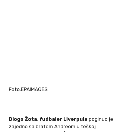
Foto:
EPAIMAGES
Diogo Žota
,
fudbaler Liverpula
poginuo je
zajedno sa bratom Andreom u teškoj