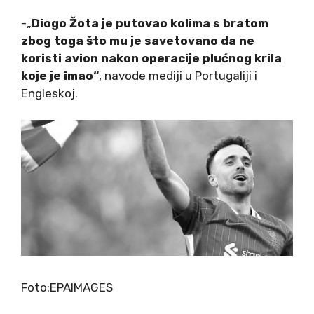
-„
Diogo Žota je putovao kolima s bratom
zbog toga što mu je savetovano da ne
koristi avion nakon operacije plućnog krila
koje je imao“
, navode mediji u Portugaliji i
Engleskoj.
Foto:EPAIMAGES