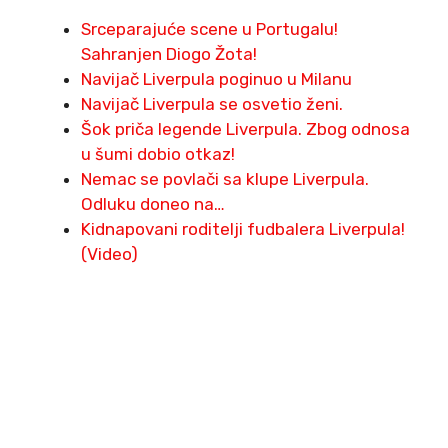
Srceparajuće scene u Portugalu!
Sahranjen Diogo Žota!
Navijač Liverpula poginuo u Milanu
Navijač Liverpula se osvetio ženi.
Šok priča legende Liverpula. Zbog odnosa
u šumi dobio otkaz!
Nemac se povlači sa klupe Liverpula.
Odluku doneo na…
Kidnapovani roditelji fudbalera Liverpula!
(Video)