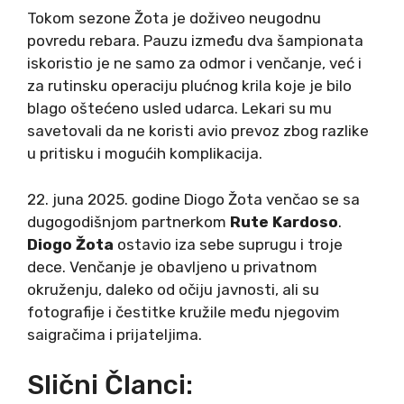
Tokom sezone Žota je doživeo neugodnu
povredu rebara. Pauzu između dva šampionata
iskoristio je ne samo za odmor i venčanje, već i
za rutinsku operaciju plućnog krila koje je bilo
blago oštećeno usled udarca. Lekari su mu
savetovali da ne koristi avio prevoz zbog razlike
u pritisku i mogućih komplikacija.
22. juna 2025. godine Diogo Žota venčao se sa
dugogodišnjom partnerkom
Rute Kardoso
.
Diogo Žota
ostavio iza sebe suprugu i troje
dece. Venčanje je obavljeno u privatnom
okruženju, daleko od očiju javnosti, ali su
fotografije i čestitke kružile među njegovim
saigračima i prijateljima.
Slični Članci: