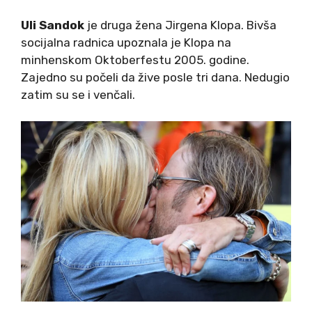
Uli Sandok
je druga žena Jirgena Klopa. Bivša
socijalna radnica upoznala je Klopa na
minhenskom Oktoberfestu 2005. godine.
Zajedno su počeli da žive posle tri dana. Nedugio
zatim su se i venčali.