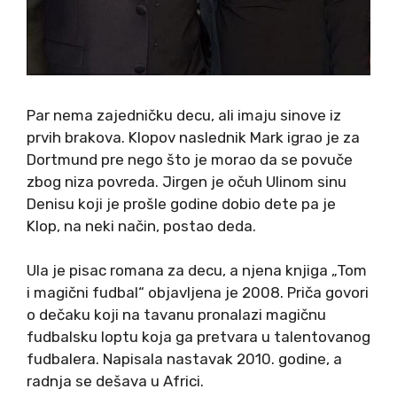
Par nema zajedničku decu, ali imaju sinove iz
prvih brakova. Klopov naslednik Mark igrao je za
Dortmund pre nego što je morao da se povuče
zbog niza povreda. Jirgen je očuh Ulinom sinu
Denisu koji je prošle godine dobio dete pa je
Klop, na neki način, postao deda.
Ula je pisac romana za decu, a njena knjiga „Tom
i magični fudbal“ objavljena je 2008. Priča govori
o dečaku koji na tavanu pronalazi magičnu
fudbalsku loptu koja ga pretvara u talentovanog
fudbalera. Napisala nastavak 2010. godine, a
radnja se dešava u Africi.