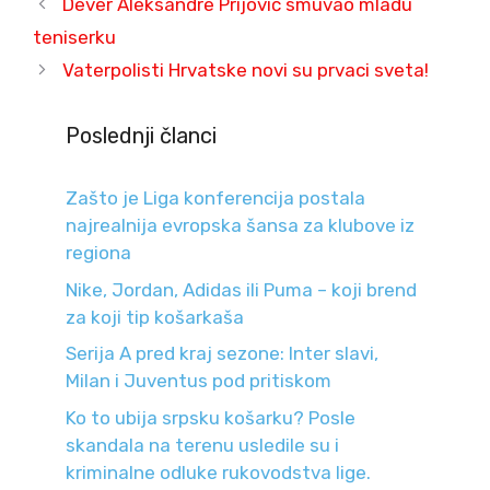
Dever Aleksandre Prijović smuvao mladu
teniserku
Vaterpolisti Hrvatske novi su prvaci sveta!
Poslednji članci
Zašto je Liga konferencija postala
najrealnija evropska šansa za klubove iz
regiona
Nike, Jordan, Adidas ili Puma – koji brend
za koji tip košarkaša
Serija A pred kraj sezone: Inter slavi,
Milan i Juventus pod pritiskom
Ko to ubija srpsku košarku? Posle
skandala na terenu usledile su i
kriminalne odluke rukovodstva lige.