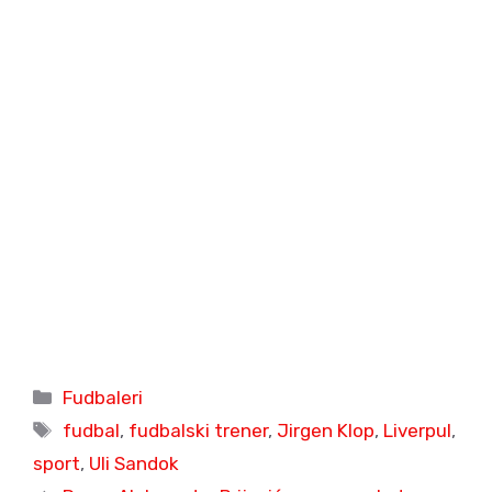
Categories
Fudbaleri
Tags
fudbal
,
fudbalski trener
,
Jirgen Klop
,
Liverpul
,
sport
,
Uli Sandok