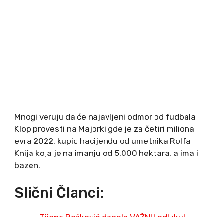
Mnogi veruju da će najavljeni odmor od fudbala
Klop provesti na Majorki gde je za četiri miliona
evra 2022. kupio hacijendu od umetnika Rolfa
Knija koja je na imanju od 5.000 hektara, a ima i
bazen.
Slični Članci:
Tijana Bošković donela VAŽNU odluku!