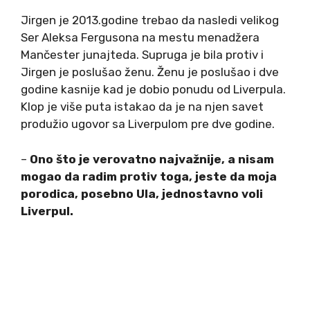
Jirgen je 2013.godine trebao da nasledi velikog
Ser Aleksa Fergusona na mestu menadžera
Mančester junajteda. Supruga je bila protiv i
Jirgen je poslušao ženu. Ženu je poslušao i dve
godine kasnije kad je dobio ponudu od Liverpula.
Klop je više puta istakao da je na njen savet
produžio ugovor sa Liverpulom pre dve godine.
–
Ono što je verovatno najvažnije, a nisam
mogao da radim protiv toga, jeste da moja
porodica, posebno Ula, jednostavno voli
Liverpul.