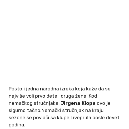
Postoji jedna narodna izreka koja kaže da se
najviše voli prvo dete i druga žena. Kod
nemačkog stručnjaka,
Jirgena Klopa
ovo je
sigurno tačno.Nemački stručnjak na kraju
sezone se povlači sa klupe Liveprula posle devet
godina.