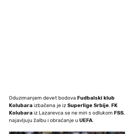
Oduzimanjem devet bodova
Fudbalski klub
Kolubara
izbačena je iz
Superlige Srbije
.
FK
Kolubara
iz Lazarevca se ne miri s odlukom
FSS
,
najavljuju žalbu i obraćanje u
UEFA
.