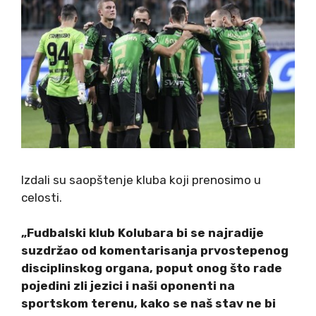
Izdali su saopštenje kluba koji prenosimo u
celosti.
„Fudbalski klub Kolubara bi se najradije
suzdržao od komentarisanja prvostepenog
disciplinskog organa, poput onog što rade
pojedini zli jezici i naši oponenti na
sportskom terenu, kako se naš stav ne bi