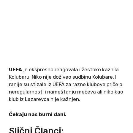
UEFA
je ekspresno reagovala i žestoko kaznila
Kolubaru. Niko nije doživeo sudbinu Kolubare. I
ranije su stizale iz UEFA za razne klubove priče o
neregularnosti i nameštanju mečeva ali niko kao
klub iz Lazarevca nije kažnjen.
Čekaju nas burni dani.
Slični Članci: