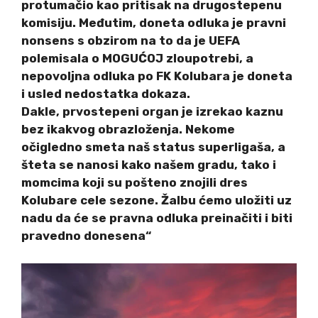
protumačio kao pritisak na drugostepenu
komisiju. Međutim, doneta odluka je pravni
nonsens s obzirom na to da je UEFA
polemisala o MOGUĆOJ zloupotrebi, a
nepovoljna odluka po FK Kolubara je doneta
i usled nedostatka dokaza.
Dakle, prvostepeni organ je izrekao kaznu
bez ikakvog obrazloženja. Nekome
očigledno smeta naš status superligaša, a
šteta se nanosi kako našem gradu, tako i
momcima koji su pošteno znojili dres
Kolubare cele sezone. Žalbu ćemo uložiti uz
nadu da će se pravna odluka preinačiti i biti
pravedno donesena“