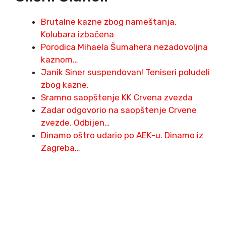
Brutalne kazne zbog nameštanja,
Kolubara izbačena
Porodica Mihaela Šumahera nezadovoljna
kaznom…
Janik Siner suspendovan! Teniseri poludeli
zbog kazne.
Sramno saopštenje KK Crvena zvezda
Zadar odgovorio na saopštenje Crvene
zvezde. Odbijen…
Dinamo oštro udario po AEK-u. Dinamo iz
Zagreba…