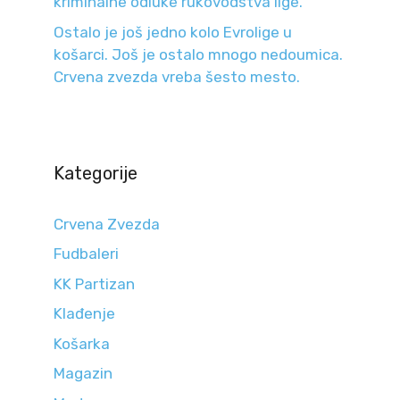
kriminalne odluke rukovodstva lige.
Ostalo je još jedno kolo Evrolige u
košarci. Još je ostalo mnogo nedoumica.
Crvena zvezda vreba šesto mesto.
Kategorije
Crvena Zvezda
Fudbaleri
KK Partizan
Klađenje
Košarka
Magazin