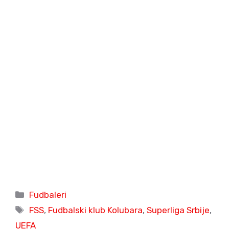
Categories
Fudbaleri
Tags
FSS
,
Fudbalski klub Kolubara
,
Superliga Srbije
,
UEFA