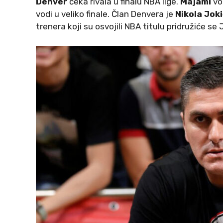
Denver
čeka rivala u finalu NBA lige.
Majami
vo
vodi u veliko finale. Član Denvera je
Nikola Jok
trenera koji su osvojili NBA titulu pridružiće se 