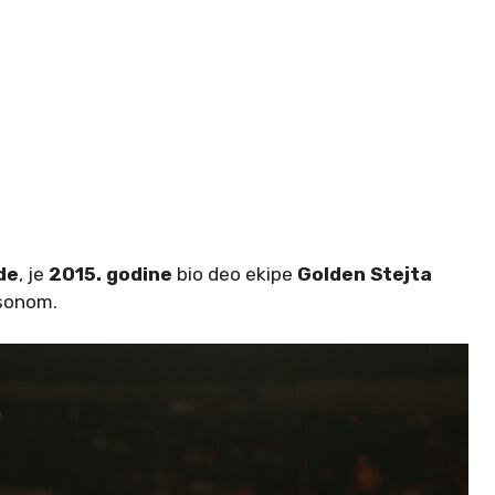
de
, je
2015. godine
bio deo ekipe
Golden Stejta
psonom.