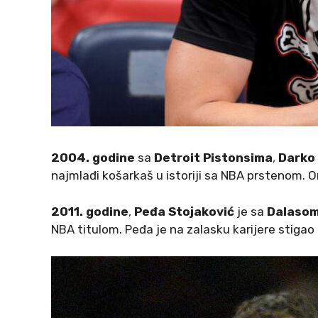
2004. godine
sa
Detroit Pistonsima
,
Darko 
najmlađi košarkaš u istoriji sa NBA prstenom. On
2011. godine
,
Peđa Stojaković
je sa
Dalaso
NBA titulom. Peđa je na zalasku karijere stiga