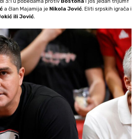
di 3:1 u pobedama protiv
Bostona
i još jedan trijumf
ić
a član Majamija je
Nikola Jović
. Eliti srpskih igrača i
J
okić ili Jović
.