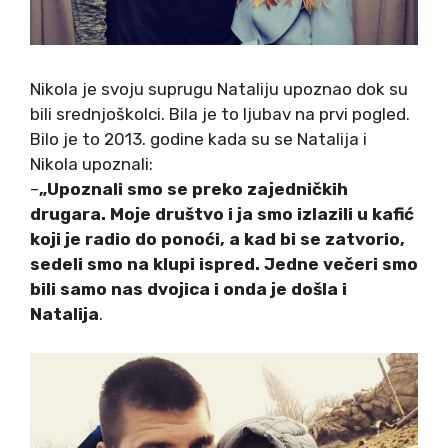
Nikola je svoju suprugu Nataliju upoznao dok su
bili srednjoškolci. Bila je to ljubav na prvi pogled.
Bilo je to 2013. godine kada su se Natalija i
Nikola upoznali:
–
„Upoznali smo se preko zajedničkih
drugara. Moje društvo i ja smo izlazili u kafić
koji je radio do ponoći, a kad bi se zatvorio,
sedeli smo na klupi ispred. Jedne večeri smo
bili samo nas dvojica i onda je došla i
Natalija
.