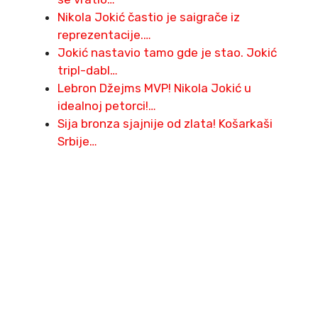
Nikola Jokić častio je saigrače iz
reprezentacije.…
Jokić nastavio tamo gde je stao. Jokić
tripl-dabl…
Lebron Džejms MVP! Nikola Jokić u
idealnoj petorci!…
Sija bronza sjajnije od zlata! Košarkaši
Srbije…