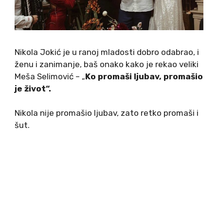
Nikola Jokić je u ranoj mladosti dobro odabrao, i
ženu i zanimanje, baš onako kako je rekao veliki
Meša Selimović – „
Ko promaši ljubav, promašio
je život“.
Nikola nije promašio ljubav, zato retko promaši i
šut.