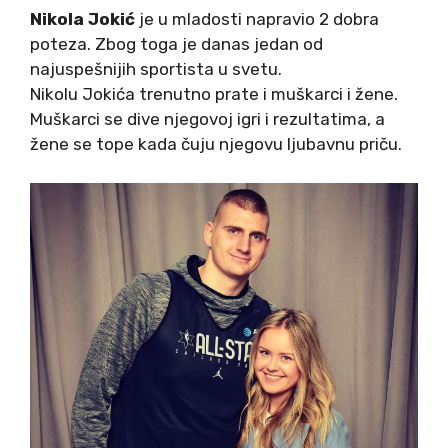
Nikola Jokić
je u mladosti napravio 2 dobra
poteza. Zbog toga je danas jedan od
najuspešnijih sportista u svetu.
Nikolu Jokića trenutno prate i muškarci i žene.
Muškarci se dive njegovoj igri i rezultatima, a
žene se tope kada čuju njegovu ljubavnu priču.