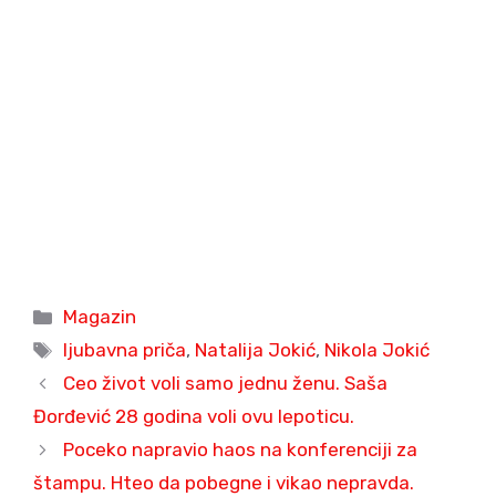
Categories
Magazin
Tags
ljubavna priča
,
Natalija Jokić
,
Nikola Jokić
Ceo život voli samo jednu ženu. Saša
Đorđević 28 godina voli ovu lepoticu.
Poceko napravio haos na konferenciji za
štampu. Hteo da pobegne i vikao nepravda.