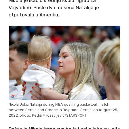
Nikola je išao u srednju školu i igrao za
Vojvodinu. Posle dva meseca Natalija je
otputovala u Ameriku.
Nikola Jokic Natalija during FIBA qualifing basketball match
between Serbia and Greece in Belgrade, Serbia, on August 25,
2022. photo: Pedja Milosavljevic/STARSPORT
Pošto je Nikola igrao sve bolje i bolje iako mu nije