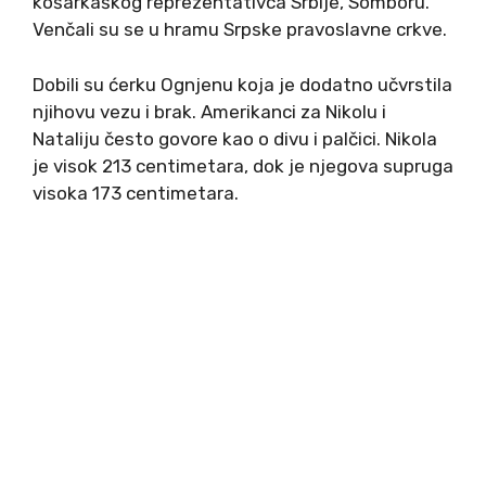
košarkaškog reprezentativca Srbije, Somboru.
Venčali su se u hramu Srpske pravoslavne crkve.
Dobili su ćerku Ognjenu koja je dodatno učvrstila
njihovu vezu i brak. Amerikanci za Nikolu i
Nataliju često govore kao o divu i palčici. Nikola
je visok 213 centimetara, dok je njegova supruga
visoka 173 centimetara.