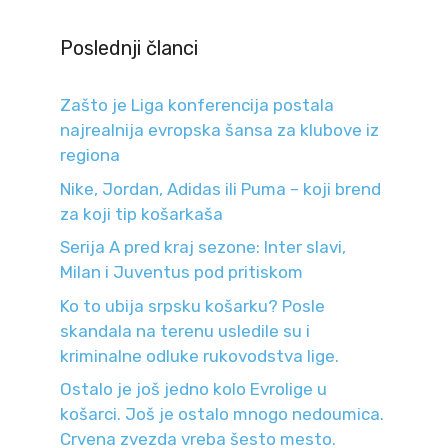
Poslednji članci
Zašto je Liga konferencija postala
najrealnija evropska šansa za klubove iz
regiona
Nike, Jordan, Adidas ili Puma – koji brend
za koji tip košarkaša
Serija A pred kraj sezone: Inter slavi,
Milan i Juventus pod pritiskom
Ko to ubija srpsku košarku? Posle
skandala na terenu usledile su i
kriminalne odluke rukovodstva lige.
Ostalo je još jedno kolo Evrolige u
košarci. Još je ostalo mnogo nedoumica.
Crvena zvezda vreba šesto mesto.