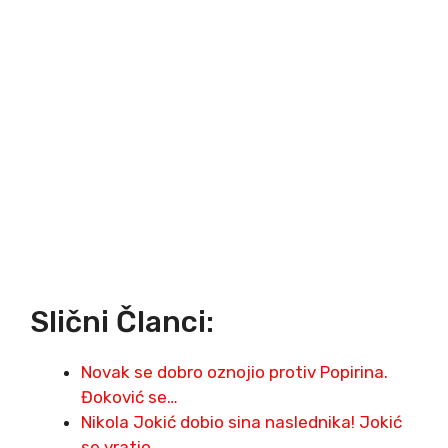
Slični Članci:
Novak se dobro oznojio protiv Popirina.
Đoković se…
Nikola Jokić dobio sina naslednika! Jokić
se vratio…