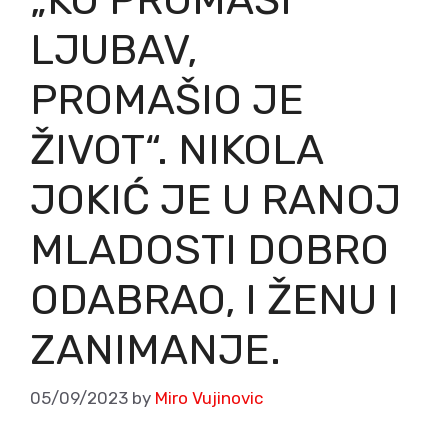
LJUBAV,
PROMAŠIO JE
ŽIVOT“. NIKOLA
JOKIĆ JE U RANOJ
MLADOSTI DOBRO
ODABRAO, I ŽENU I
ZANIMANJE.
05/09/2023
by
Miro Vujinovic