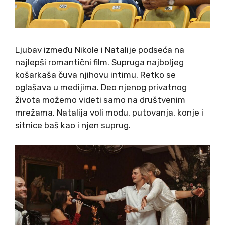
Ljubav između Nikole i Natalije podseća na
najlepši romantični film. Supruga najboljeg
košarkaša čuva njihovu intimu. Retko se
oglašava u medijima. Deo njenog privatnog
života možemo videti samo na društvenim
mrežama. Natalija voli modu, putovanja, konje i
sitnice baš kao i njen suprug.