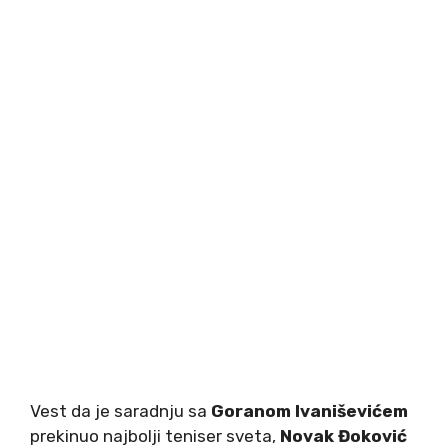
Vest da je saradnju sa
Goranom Ivaniševićem
prekinuo najbolji teniser sveta,
Novak Đoković