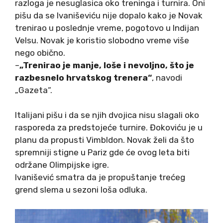
razloga je nesuglasica oko treninga i turnira. Oni
pišu da se Ivaniševiću nije dopalo kako je Novak
trenirao u poslednje vreme, pogotovo u Indijan
Velsu. Novak je koristio slobodno vreme više
nego obično.
–
„Trenirao je manje, loše i nevoljno, što je
razbesnelo hrvatskog trenera“
, navodi
„Gazeta“.
Italijani pišu i da se njih dvojica nisu slagali oko
rasporeda za predstojeće turnire. Đokoviću je u
planu da propusti Vimbldon. Novak želi da što
spremniji stigne u Pariz gde će ovog leta biti
održane Olimpijske igre.
Ivanišević smatra da je propuštanje trećeg
grend slema u sezoni loša odluka.