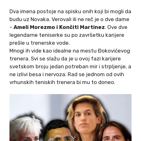
Dva imena postoje na spisku onih koji bi mogli da
budu uz Novaka. Verovali ili ne reč je o dve dame
–
Ameli Morezmo i Končiti Martinez
. Ove dve
legendarne teniserke su po završetku karijere
prešle u trenerske vode.
Mnogi ih vide kao idealne na mestu Đokovićevog
trenera. Svi se slažu da je u ovoj fazi karijere
svetskom broju jedan potreban mir i strpljenje, a
ne izlivi besa i nervoza. Rad se jednom od ovih
vrhunskih teniskih trenera bi mu to doneo.