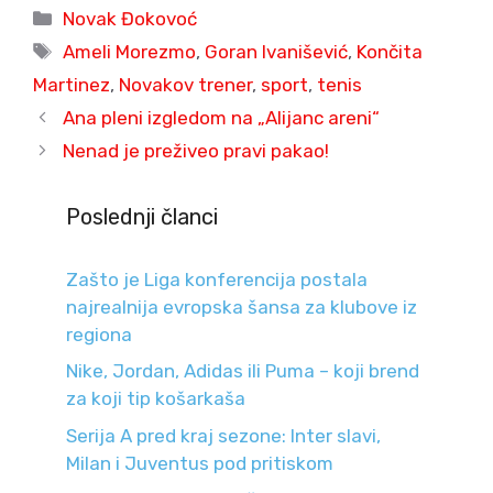
Categories
Novak Đokovoć
Tags
Ameli Morezmo
,
Goran Ivanišević
,
Končita
Martinez
,
Novakov trener
,
sport
,
tenis
Ana pleni izgledom na „Alijanc areni“
Nenad je preživeo pravi pakao!
Poslednji članci
Zašto je Liga konferencija postala
najrealnija evropska šansa za klubove iz
regiona
Nike, Jordan, Adidas ili Puma – koji brend
za koji tip košarkaša
Serija A pred kraj sezone: Inter slavi,
Milan i Juventus pod pritiskom