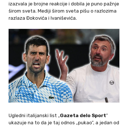
izazvala je brojne reakcije i dobila je puno pažnje
širom sveta. Mediji širom sveta pišu o razlozima
razlaza Đokovića i Ivaniševića.
Ugledni italijanski list „
Gazeta delo Sport
“
ukazuje na to da je taj odnos „pukao“, a jedan od