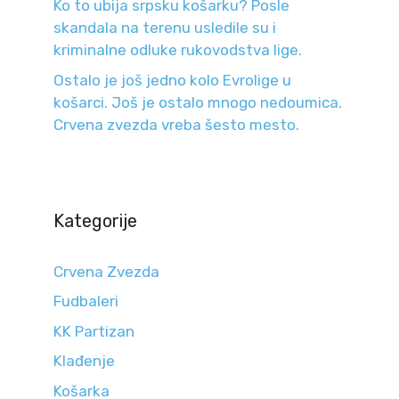
Ko to ubija srpsku košarku? Posle
skandala na terenu usledile su i
kriminalne odluke rukovodstva lige.
Ostalo je još jedno kolo Evrolige u
košarci. Još je ostalo mnogo nedoumica.
Crvena zvezda vreba šesto mesto.
Kategorije
Crvena Zvezda
Fudbaleri
KK Partizan
Klađenje
Košarka