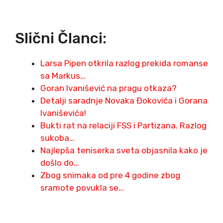
Slični Članci:
Larsa Pipen otkrila razlog prekida romanse
sa Markus…
Goran Ivanišević na pragu otkaza?
Detalji saradnje Novaka Đokovića i Gorana
Ivaniševića!
Bukti rat na relaciji FSS i Partizana. Razlog
sukoba…
Najlepša teniserka sveta objasnila kako je
došlo do…
Zbog snimaka od pre 4 godine zbog
sramote povukla se…