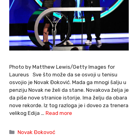
Photo by Matthew Lewis/Getty Images for
Laureus Sve što može da se osvoji u tenisu
osvojio je Novak Đoković. Mada ga mnogi šalju u
penziju Novak ne želi da stane. Novakova želja je
da piše nove stranice istorije. Ima želju da obara
nove rekorde. Iz tog razloga je i doveo za trenera
velikog Edija …
Read more
Categories
Novak Đokovoć