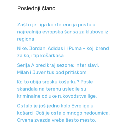
Poslednji članci
Zašto je Liga konferencija postala
najrealnija evropska šansa za klubove iz
regiona
Nike, Jordan, Adidas ili Puma – koji brend
za koji tip košarkaša
Serija A pred kraj sezone: Inter slavi,
Milan i Juventus pod pritiskom
Ko to ubija srpsku košarku? Posle
skandala na terenu usledile su i
kriminalne odluke rukovodstva lige.
Ostalo je još jedno kolo Evrolige u
košarci. Još je ostalo mnogo nedoumica.
Crvena zvezda vreba šesto mesto.