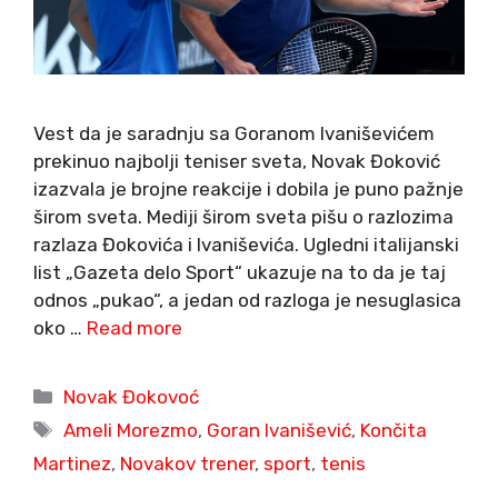
Vest da je saradnju sa Goranom Ivaniševićem
prekinuo najbolji teniser sveta, Novak Đoković
izazvala je brojne reakcije i dobila je puno pažnje
širom sveta. Mediji širom sveta pišu o razlozima
razlaza Đokovića i Ivaniševića. Ugledni italijanski
list „Gazeta delo Sport“ ukazuje na to da je taj
odnos „pukao“, a jedan od razloga je nesuglasica
oko …
Read more
Categories
Novak Đokovoć
Tags
Ameli Morezmo
,
Goran Ivanišević
,
Končita
Martinez
,
Novakov trener
,
sport
,
tenis