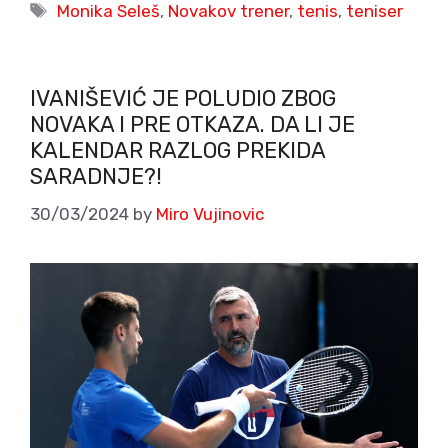
Tags
Monika Seleš
,
Novakov trener
,
tenis
,
teniser
IVANIŠEVIĆ JE POLUDIO ZBOG
NOVAKA I PRE OTKAZA. DA LI JE
KALENDAR RAZLOG PREKIDA
SARADNJE?!
30/03/2024
by
Miro Vujinovic