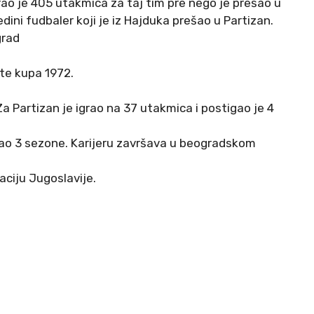
grao je 405 utakmica za taj tim pre nego je prešao u
ni fudbaler koji je iz Hajduka prešao u Partizan.
grad
te kupa 1972.
Za Partizan je igrao na 37 utakmica i postigao je 4
rao 3 sezone. Karijeru završava u beogradskom
ciju Jugoslavije.