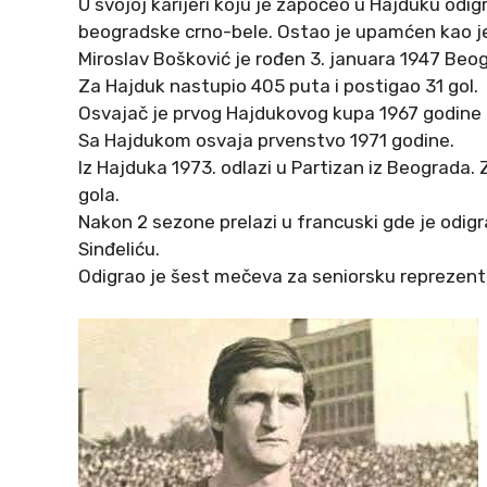
U svojoj karijeri koju je započeo u Hajduku odi
beogradske crno-bele. Ostao je upamćen kao jedi
Miroslav Bošković je rođen 3. januara 1947 Beo
Za Hajduk nastupio 405 puta i postigao 31 gol.
Osvajač je prvog Hajdukovog kupa 1967 godine 
Sa Hajdukom osvaja prvenstvo 1971 godine.
Iz Hajduka 1973. odlazi u Partizan iz Beograda. 
gola.
Nakon 2 sezone prelazi u francuski gde je odig
Sinđeliću.
Odigrao je šest mečeva za seniorsku reprezenta