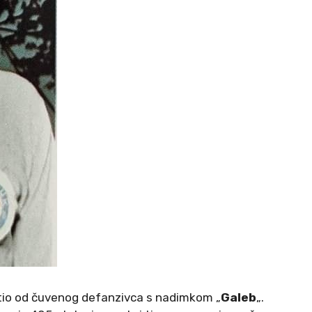
tio od čuvenog defanzivca s nadimkom „
Galeb
„.