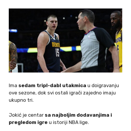
Ima
sedam tripl-dabl utakmica
u doigravanju
ove sezone, dok svi ostali igrači zajedno imaju
ukupno tri.
Jokić je centar
sa najboljim dodavanjima i
pregledom igre
u istoriji NBA lige.