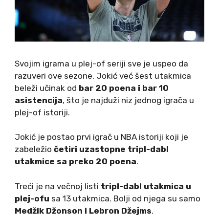
Svojim igrama u plej-of seriji sve je uspeo da
razuveri ove sezone. Jokić već šest utakmica
beleži učinak od
bar 20 poena i bar 10
asistencija
, što je najduži niz jednog igrača u
plej-of istoriji.
Jokić je postao prvi igrač u NBA istoriji koji je
zabeležio
četiri uzastopne tripl-dabl
utakmice sa preko 20 poena
.
Treći je na večnoj listi
tripl-dabl utakmica u
plej-ofu
sa 13 utakmica. Bolji od njega su samo
Medžik Džonson i Lebron Džejms
.