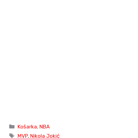
Categories
Košarka
,
NBA
Tags
MVP
,
Nikola Jokić