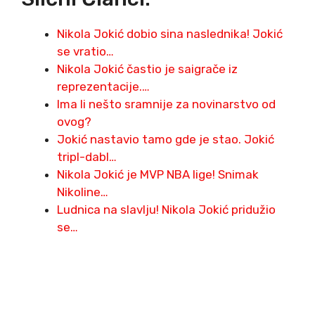
Nikola Jokić dobio sina naslednika! Jokić
se vratio…
Nikola Jokić častio je saigrače iz
reprezentacije.…
Ima li nešto sramnije za novinarstvo od
ovog?
Jokić nastavio tamo gde je stao. Jokić
tripl-dabl…
Nikola Jokić je MVP NBA lige! Snimak
Nikoline…
Ludnica na slavlju! Nikola Jokić pridužio
se…