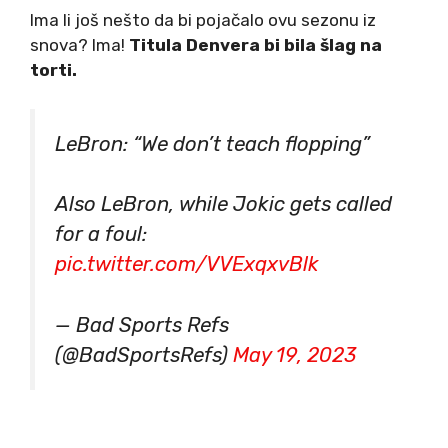
Ima li još nešto da bi pojačalo ovu sezonu iz
snova? Ima!
Titula Denvera bi bila šlag na
torti.
LeBron: “We don’t teach flopping”
Also LeBron, while Jokic gets called
for a foul:
pic.twitter.com/VVExqxvBlk
— Bad Sports Refs
(@BadSportsRefs)
May 19, 2023