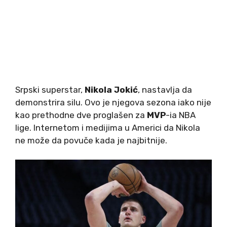
Srpski superstar,
Nikola Jokić
, nastavlja da
demonstrira silu. Ovo je njegova sezona iako nije
kao prethodne dve proglašen za
MVP
-ia NBA
lige. Internetom i medijima u Americi da Nikola
ne može da povuče kada je najbitnije.