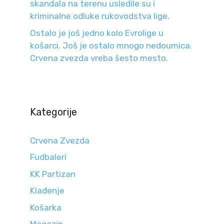
skandala na terenu usledile su i
kriminalne odluke rukovodstva lige.
Ostalo je još jedno kolo Evrolige u
košarci. Još je ostalo mnogo nedoumica.
Crvena zvezda vreba šesto mesto.
Kategorije
Crvena Zvezda
Fudbaleri
KK Partizan
Klađenje
Košarka