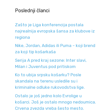
Poslednji članci
Zašto je Liga konferencija postala
najrealnija evropska šansa za klubove iz
regiona
Nike, Jordan, Adidas ili Puma – koji brend
za koji tip košarkaša
Serija A pred kraj sezone: Inter slavi,
Milan i Juventus pod pritiskom
Ko to ubija srpsku košarku? Posle
skandala na terenu usledile su i
kriminalne odluke rukovodstva lige.
Ostalo je još jedno kolo Evrolige u
košarci. Još je ostalo mnogo nedoumica.
Crvena zvezda vreba šesto mesto.