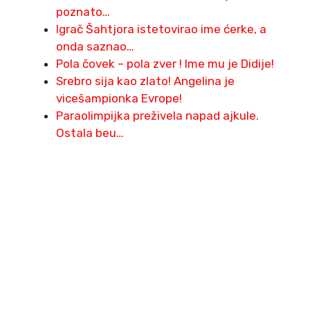
poznato…
Igrač Šahtjora istetovirao ime ćerke, a
onda saznao…
Pola čovek – pola zver ! Ime mu je Didije!
Srebro sija kao zlato! Angelina je
vicešampionka Evrope!
Paraolimpijka preživela napad ajkule.
Ostala beu…