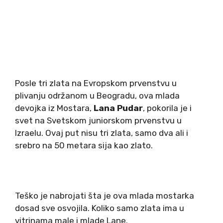
Posle tri zlata na Evropskom prvenstvu u
plivanju održanom u Beogradu, ova mlada
devojka iz Mostara,
Lana Pudar
, pokorila je i
svet na Svetskom juniorskom prvenstvu u
Izraelu. Ovaj put nisu tri zlata, samo dva ali i
srebro na 50 metara sija kao zlato.
Teško je nabrojati šta je ova mlada mostarka
dosad sve osvojila. Koliko samo zlata ima u
vitrinama male i mlade Lane.