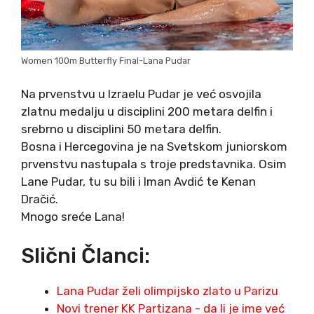
Women 100m Butterfly Final-Lana Pudar
Na prvenstvu u Izraelu Pudar je već osvojila
zlatnu medalju u disciplini 200 metara delfin i
srebrno u disciplini 50 metara delfin.
Bosna i Hercegovina je na Svetskom juniorskom
prvenstvu nastupala s troje predstavnika. Osim
Lane Pudar, tu su bili i Iman Avdić te Kenan
Dračić.
Mnogo sreće Lana!
Slični Članci:
Lana Pudar želi olimpijsko zlato u Parizu
Novi trener KK Partizana - da li je ime već