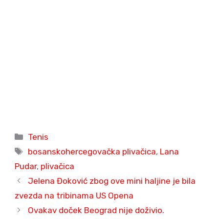
Categories
Tenis
Tags
bosanskohercegovačka plivačica
,
Lana
Pudar
,
plivačica
Jelena Đoković zbog ove mini haljine je bila
zvezda na tribinama US Opena
Ovakav doček Beograd nije doživio.