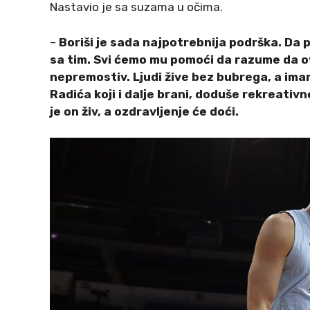
Nastavio je sa suzama u očima.
–
Boriši je sada najpotrebnija podrška. Da p
sa tim. Svi ćemo mu pomoći da razume da ovo
nepremostiv. Ljudi žive bez bubrega, a i
Radića koji i dalje brani, doduše rekreativn
je on živ, a ozdravljenje će doći.