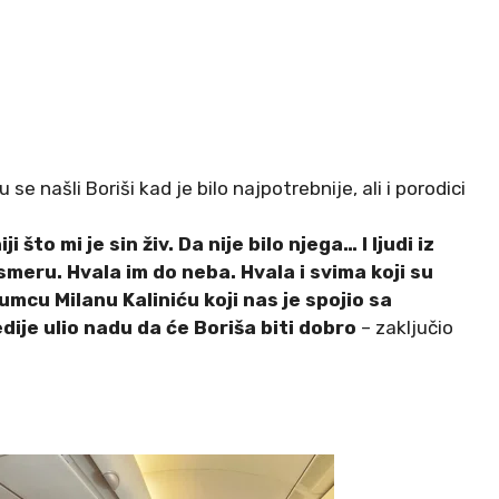
se našli Boriši kad je bilo najpotrebnije, ali i porodici
to mi je sin živ. Da nije bilo njega… I ljudi iz
meru. Hvala im do neba. Hvala i svima koji su
umcu Milanu Kaliniću koji nas je spojio sa
dije ulio nadu da će Boriša biti dobro
– zaključio