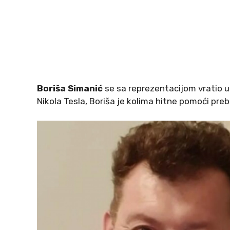
Boriša Simanić
se sa reprezentacijom vratio 
Nikola Tesla, Boriša je kolima hitne pomoći preb