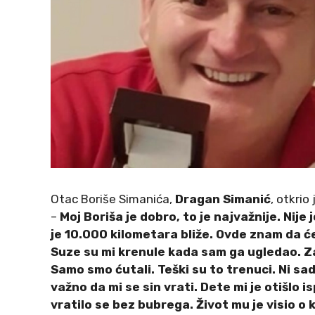
Otac Boriše Simanića,
Dragan Simanić
, otkrio
–
Moj Boriša je dobro, to je najvažnije. Nije j
je 10.000 kilometara bliže. Ovde znam da će
Suze su mi krenule kada sam ga ugledao. Za
Samo smo ćutali. Teški su to trenuci. Ni sa
važno da mi se sin vrati. Dete mi je otišlo 
vratilo se bez bubrega. Život mu je visio o