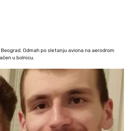
u Beograd. Odmah po sletanju aviona na aerodrom
ačen u bolnicu.