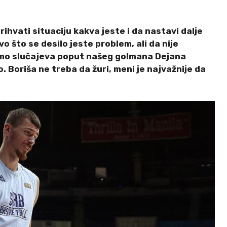
rihvati situaciju kakva jeste i da nastavi dalje
 što se desilo jeste problem, ali da nije
mamo slučajeva poput našeg golmana Dejana
o. Boriša ne treba da žuri, meni je najvažnije da