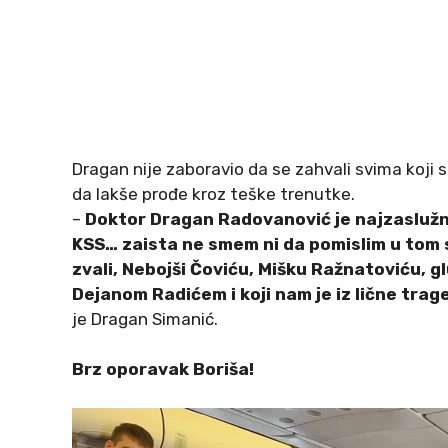
Dragan nije zaboravio da se zahvali svima koji su 
da lakše prođe kroz teške trenutke.
–
Doktor Dragan Radovanović je najzaslužniji š
KSS… zaista ne smem ni da pomislim u tom s
zvali, Nebojši Čoviću, Mišku Ražnatoviću, gl
Dejanom Radićem i koji nam je iz lične trage
je Dragan Simanić.
Brz oporavak Boriša!