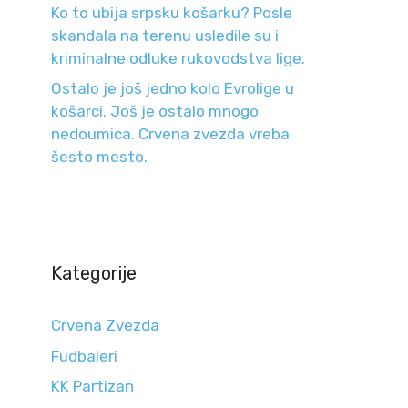
Ko to ubija srpsku košarku? Posle
skandala na terenu usledile su i
kriminalne odluke rukovodstva lige.
Ostalo je još jedno kolo Evrolige u
košarci. Još je ostalo mnogo
nedoumica. Crvena zvezda vreba
šesto mesto.
Kategorije
Crvena Zvezda
Fudbaleri
KK Partizan