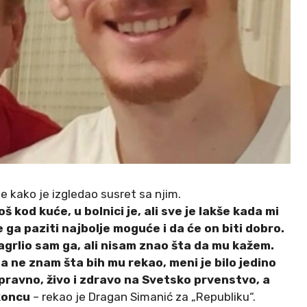
 je kako je izgledao susret sa njim.
oš kod kuće, u bolnici je, ali sve je lakše kada mi
 ga paziti najbolje moguće i da će on biti dobro.
grlio sam ga, ali nisam znao šta da mu kažem.
da ne znam šta bih mu rekao, meni je bilo jedino
ispravno, živo i zdravo na Svetsko prvenstvo, a
 koncu
– rekao je Dragan Simanić za „Republiku“.